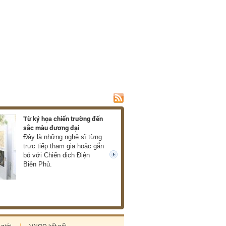
Từ ký họa chiến trường đến
Ra mắt hồi ký về c
sắc màu đương đại
của Xuân Phượng
Đây là những nghệ sĩ từng
Những thước phim
trực tiếp tham gia hoặc gắn
mở ra trước mắt 
bó với Chiến dịch Điện
về chiến tranh châ
next
Biên Phủ.
thực, giàu cảm xú
cùng tàn khốc. (T