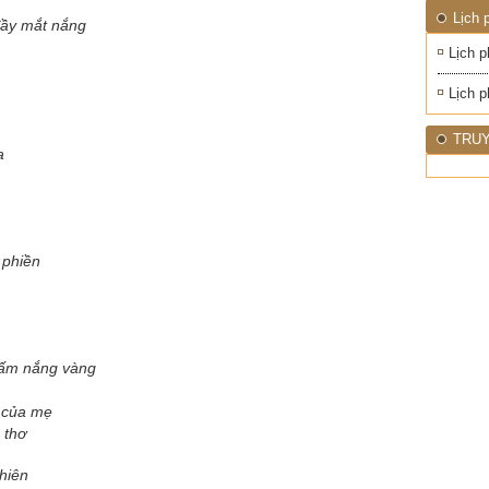
ĐỚI"
Lịch 
đầy mắt nắng
Lịch p
Lịch p
TRUY
a
 phiền
tấm nắng vàng
a của mẹ
 thơ
hiên