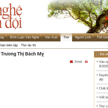
hảy
Bình Luận Văn Nghệ
Văn Xuôi
Thơ
Người Lính
Thế Giớ
 bàn biên tập
Thơ dự thi
ả Trương Thị Bách Mỵ
Bài đ
Email
Văn n
8/2026
Duyên
đội
Chất t
Viết t
Thơ c