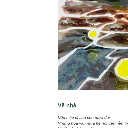
Mùa xanh
Tôi từng hình dung viế
NHỮNG
công việc của sự hư c
NGƯỜI
hành trình phác dựng t
TÔI GẶP,
trí tưởng tượng, nơi n
NHỮNG
do tạo hình mọi thứ th
CHUYỆN
(TRẦN THỊ TÚ NGỌC)
TÔI VIẾT
Về nhà
Dấu hiệu là sau cơn mưa dài
Những hoa văn mùa hè nổi trên nền trờ