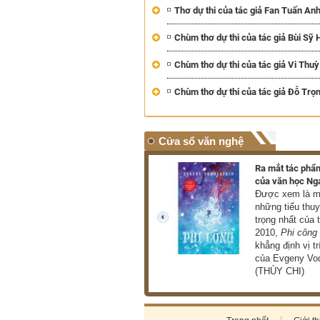
Thơ dự thi của tác giả Fan Tuấn An
Chùm thơ dự thi của tác giả Bùi Sỹ 
Chùm thơ dự thi của tác giả Vi Thuỳ
Chùm thơ dự thi của tác giả Đỗ Trọ
Cửa sổ văn nghệ
Triển lãm hơn 100 tác phẩm
Ra mắt tác phẩm
của danh họa Lê Bá Đảng
của văn học Ng
Triển lãm giới thiệu đến
Được xem là mộ
công chúng hơn 100 tác
những tiểu thu
phẩm tiêu biểu thuộc nhiều
trọng nhất của 
prev
loại hình như hội họa, điêu
2010,
Phi công
khắc, phù điêu (THU HÀ)
khẳng định vị tr
của Evgeny Vod
(THÙY CHI)