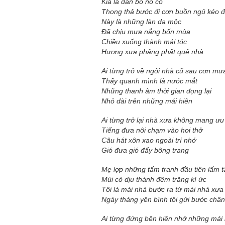
Kia là đàn bò no cỏ
Thong thả bước đi cơn buồn ngủ kéo 
Này là những làn da mộc
Đã chịu mưa nắng bốn mùa
Chiều xuống thành mái tóc
Hương xưa phảng phất quê nhà
Ai từng trở về ngôi nhà cũ sau cơn mư
Thấy quanh mình là nước mắt
Những thanh âm thời gian đọng lại
Nhỏ dài trên những mái hiên
Ai từng trở lại nhà xưa không mang ưu
Tiếng đưa nôi chạm vào hơi thở
Câu hát xôn xao ngoài trí nhớ
Gió đưa gió đẩy bông trang
Mẹ lợp những tấm tranh đầu tiên lấm 
Mùi cỏ dịu thành đêm trăng kí ức
Tôi là mái nhà bước ra từ mái nhà xư
Ngày tháng yên bình tôi gửi bước chân
Ai từng đứng bên hiên nhớ những mái 