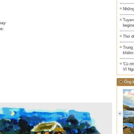
Những 
Tuyen 
bay
begins
ợc
Thơ d
Trung
khiêm
'Cú rờ
Vĩ Ng
Ống k
prev