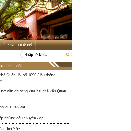
i
VNQĐ Kết Nối
ọc nhiều nhất
ghệ Quân đội số 1090 (đầu tháng
)
 nợ văn chương của hai nhà văn Quân
hơ của vạn vật
iếp những câu chuyện đẹp
ủa Thai Sắc