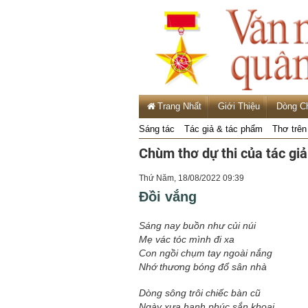
Trang Nhất
Giới Thiệu
Dòng C
Sáng tác
Tác giả & tác phẩm
Thơ trên
Chùm thơ dự thi của tác gi
Thứ Năm, 18/08/2022 09:39
Đồi vắng
Sáng nay buồn như củi núi
Mẹ vác tóc mình đi xa
Con ngồi chụm tay ngoài nắng
Nhớ thương bóng đổ sân nhà
Dòng sông trôi chiếc bàn cũ
Ngày xưa hạnh phúc sắn khoai