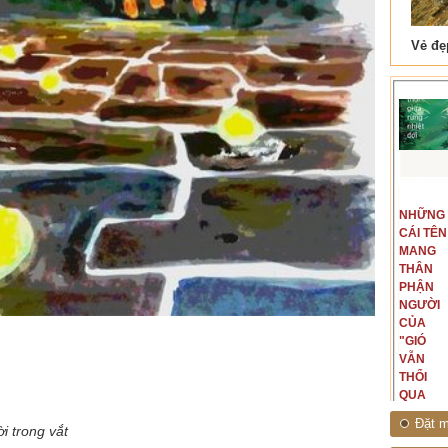
 Tam Cốc
Lẫm liệt Hải Vân quan
t văn là
Là người đi dọc biên giới phía
NGUYÊN
NHỮNG
ấu, một
Bắc, tôi có thế mạnh khi hình
MẪU
CÁI TÊN
hế giới từ
dung, mở ra không gian của giai
CỦA TÔI
MANG
hà văn tự
đoạn lịch sử đó... (PHẠM VÂN
LÀ
THÂN
eo ý mình...
ANH)
NHỮNG
PHẬN
NGƯỜI
NGƯỜI
ĐÃ PHẤT
CỦA
CAO CỜ
"GIÓ
HỒNG
VẪN
THÁNG
THỔI
TÁM
QUA
NĂM
RỪNG
Đặt m
i trong vắt
1945
NHIỆT