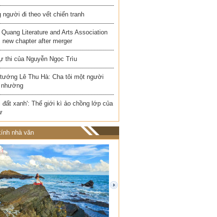
người đi theo vết chiến tranh
Quang Literature and Arts Association
 new chapter after merger
ự thi của Nguyễn Ngọc Trìu
 tướng Lê Thu Hà: Cha tôi một người
 nhường
i đất xanh': Thế giới kì ảo chồng lớp của
ư
ính nhà văn
next