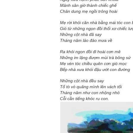
Mảnh sân giờ thành chiếc ghế
Chân dung mẹ ngồi trông hoài
Mẹ rời khỏi căn nhà bằng mái tóc con 
Gió từ những ngọn đồi thổi xơ chiếc lư
Những cột nhà đã say
Tháng năm lảo đảo mưa về
Ra khỏi ngọn đồi đi hoài cơn mê
Những im lặng đượm mùi trà bông sứ
Mẹ vén tóc chiều quên cơn gió mọc
Bếp nhà xưa khói đậu ướt con đường
Những cột nhà đều say
Tổ tò vò quăng mình lên vách tối
Tháng năm như con nhộng nhỏ
Cỗi cằn tiếng khóc ru con.