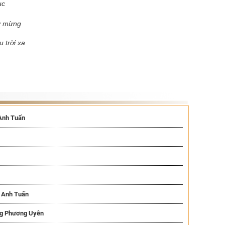
ục
y mừng
 trời xa
 Anh Tuấn
ê Anh Tuấn
àng Phương Uyên