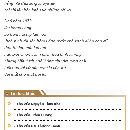
tiếng nhị đầu làng khuya ấy
sợi chỉ lâu bền khâu vá những rời xa
Nhớ năm 1973
lúc tờ mờ sáng
bố bụm hai tay làm loa
“hoà bình rồi, lên hầm uống nước chè xanh đi bà con ơi”
đứa trẻ lớp một lớp hai
nào biết chiến tranh cách hoà bình là mấy
nhưng biết thích ngồi hóng chuyện rượu chè
tuổi nào thì cứ còn cười là còn trẻ
dụi mắt cho mặt trời lên.
Tin tức khác
Thơ của Nguyễn Thụy Kha
Thơ của Trầm Hương
Thơ của P.N.Thường Đoan