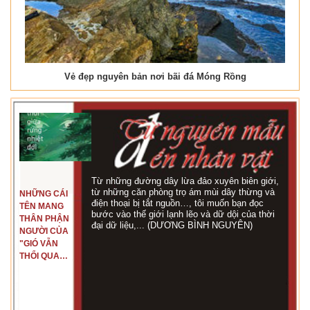
Vẻ đẹp nguyên bản nơi bãi đá Móng Rồng
Từ những đường dây lừa đảo xuyên biên giới,
từ những căn phòng trọ ám mùi dây thừng và
NHỮNG CÁI
điện thoại bị tắt nguồn…, tôi muốn bạn đọc
TÊN MANG
bước vào thế giới lạnh lẽo và dữ dội của thời
THÂN PHẬN
đại dữ liệu,... (DƯƠNG BÌNH NGUYÊN)
NGƯỜI CỦA
"GIÓ VẪN
THỔI QUA
RỪNG
NHIỆT ĐỚI"