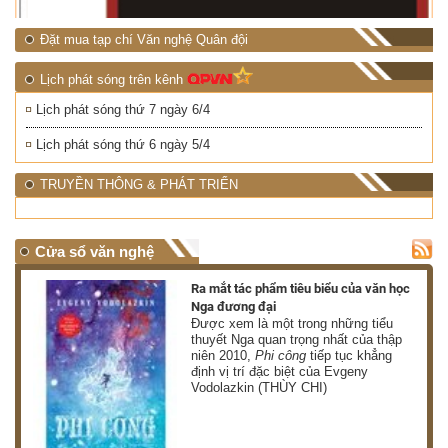
Đặt mua tạp chí Văn nghệ Quân đội
Lịch phát sóng trên kênh
Lịch phát sóng thứ 7 ngày 6/4
Lịch phát sóng thứ 6 ngày 5/4
TRUYỀN THÔNG & PHÁT TRIỂN
Cửa sổ văn nghệ
nh
Ra mắt tác phẩm tiêu biểu của văn học
Nga đương đại
g
Được xem là một trong những tiểu
thuyết Nga quan trọng nhất của thập
niên 2010,
Phi công
tiếp tục khẳng
định vị trí đặc biệt của Evgeny
Vodolazkin (THÙY CHI)