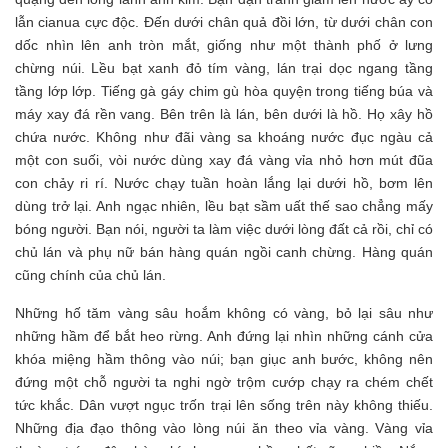
lẫn cianua cực độc. Đến dưới chân quả đồi lớn, từ dưới chân con
dốc nhìn lên anh tròn mắt, giống như một thành phố ở lưng
chừng núi. Lều bạt xanh đỏ tím vàng, lán trại dọc ngang tầng
tầng lớp lớp. Tiếng gà gáy chim gù hòa quyện trong tiếng búa và
máy xay đá rền vang. Bên trên là lán, bên dưới là hồ. Họ xây hồ
chứa nước. Không như đãi vàng sa khoáng nước đục ngàu cả
một con suối, vòi nước dùng xay đá vàng vỉa nhỏ hơn mút đũa
con chảy ri rí. Nước chạy tuần hoàn lắng lại dưới hồ, bơm lên
dùng trở lại. Anh ngạc nhiên, lều bạt sầm uất thế sao chẳng mấy
bóng người. Bạn nói, người ta làm việc dưới lòng đất cả rồi, chỉ có
chủ lán và phụ nữ bán hàng quán ngồi canh chừng. Hàng quán
cũng chính của chủ lán.
Những hố tăm vàng sâu hoắm không có vàng, bỏ lại sâu như
những hầm để bắt heo rừng. Anh đứng lại nhìn những cánh cửa
khóa miệng hầm thông vào núi; bạn giục anh bước, không nên
đứng một chỗ người ta nghi ngờ trộm cướp chạy ra chém chết
tức khắc. Dân vượt ngục trốn trại lên sống trên này không thiếu.
Những địa đạo thông vào lòng núi ăn theo vỉa vàng. Vàng vỉa