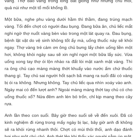
vẳng. Thợ đào vàng trong lòng đất giống như những chú mối,
quả núi như một tổ mối khổng lồ.
Một bữa, nghe phu vàng dưới hầm thì thầm, đang trúng mạch
vàng. Tối đến chợt có người đau bụng. Đang bữa ăn, chủ liếc mắt
nghi ngờ thợ nuốt vàng bèn vào trong một lát quay ra. Đau bụng,
bệnh lặt vặt do vệ sinh không tốt ấy mà, uống thuốc này sẽ khỏi
ngay. Thợ vàng trẻ cảm ơn ông chủ bưng lấy chén uống liền một
hơi, không khỏi ngày sau sẽ xin nghỉ ngơi một bữa lấy sức. Vừa
uống xong tay thợ ói lộn nhào ra đất lòi mật xanh mật vàng. Thì
ra ông chủ cạo màng màng thớt khuấy vào nước ấm chứ thuốc
thang gì. Tay chủ sai người hốt sạch bã mang ra suối đãi có vàng
bị ói ra không. Nhưng không. Tay chủ liếc qua nhìn xoáy vào anh.
Ngày mai có đến lượt anh? Ngoài màng màng thớt tay chủ có cho
uống thuốc xổ? Nửa đêm anh lén bỏ trốn, chỉ kịp mang theo cây
rựa.
Anh lần theo con suối. Bây giờ theo suối sẽ về đến xuôi. Đã có
kinh nghiệm đi rừng trong mấy ngày bị lạc, bây giờ anh đi không
sẽ ra khỏi rừng nhanh thôi. Chợt có mùi thôi thối, anh dạo đánh
hơi như một chú chó. Anh thét lên khi thấy xác người nằm úp mặt.