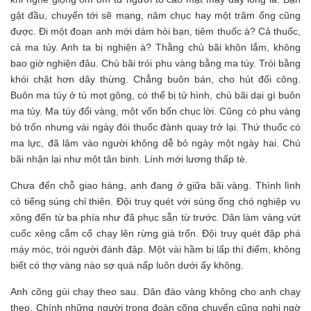
gật đầu, chuyến tới sẽ mang, năm chục hay một trăm ống cũng
được. Đi một đoạn anh mới dám hỏi bạn, tiêm thuốc à? Cả thuốc,
cả ma túy. Anh ta bị nghiện à? Thằng chủ bãi khôn lắm, không
bao giờ nghiện đâu. Chủ bãi trói phu vàng bằng ma túy. Trói bằng
khói chặt hơn dây thừng. Chẳng buôn bán, cho hút đổi công.
Buôn ma túy ở tù mọt gông, có thể bị tử hình, chủ bãi dại gì buôn
ma túy. Ma túy đổi vàng, một vốn bốn chục lời. Cũng có phu vàng
bỏ trốn nhưng vài ngày đói thuốc đành quay trở lại. Thứ thuốc có
ma lực, đã lậm vào người không dễ bỏ ngày một ngày hai. Chủ
bãi nhận lại như một tân binh. Lính mới lương thấp tè.
Chưa đến chỗ giao hàng, anh đang ở giữa bãi vàng. Thình lình
có tiếng súng chỉ thiên. Đội truy quét với súng ống chó nghiệp vụ
xông đến từ ba phía như đã phục sẵn từ trước. Dân làm vàng vứt
cuốc xẻng cắm cổ chạy lên rừng già trốn. Đội truy quét đập phá
máy móc, trói người đánh đập. Một vài hầm bị lấp thí điểm, không
biết có thợ vàng nào sợ quá nấp luôn dưới ấy không.
Anh cõng gùi chạy theo sau. Dân đào vàng không cho anh chạy
theo. Chính những người trong đoàn cõng chuyến cũng nghi ngờ