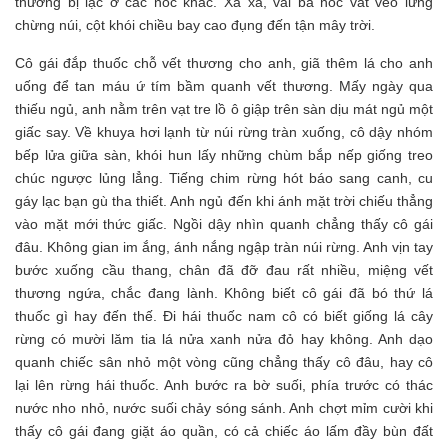
thường bị lạc ở các nóc khác. Xa xa, vài ba nóc vắt vẻo lưng
chừng núi, cột khói chiều bay cao đụng đến tận mây trời.
Cô gái đắp thuốc chỗ vết thương cho anh, giã thêm lá cho anh
uống để tan máu ứ tím bầm quanh vết thương. Mấy ngày qua
thiếu ngủ, anh nằm trên vạt tre lồ ô giập trên sàn dịu mát ngủ một
giấc say. Về khuya hơi lạnh từ núi rừng tràn xuống, cô dậy nhóm
bếp lửa giữa sàn, khói hun lấy những chùm bắp nếp giống treo
chúc ngược lủng lẳng. Tiếng chim rừng hót báo sang canh, cu
gáy lạc bạn gù tha thiết. Anh ngủ đến khi ánh mặt trời chiếu thẳng
vào mặt mới thức giấc. Ngồi dậy nhìn quanh chẳng thấy cô gái
đâu. Không gian im ắng, ánh nắng ngập tràn núi rừng. Anh vịn tay
bước xuống cầu thang, chân đã đỡ đau rất nhiều, miệng vết
thương ngứa, chắc đang lành. Không biết cô gái đã bó thứ lá
thuốc gì hay đến thế. Đi hái thuốc nam cô có biết giống lá cây
rừng có mười lăm tia lá nửa xanh nửa đỏ hay không. Anh dạo
quanh chiếc sân nhỏ một vòng cũng chẳng thấy cô đâu, hay cô
lại lên rừng hái thuốc. Anh bước ra bờ suối, phía trước có thác
nước nho nhỏ, nước suối chảy sóng sánh. Anh chợt mỉm cười khi
thấy cô gái đang giặt áo quần, có cả chiếc áo lấm đầy bùn đất