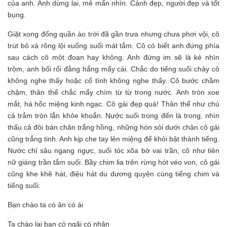
của anh. Anh dừng lại, mê mẩn nhìn. Cảnh đẹp, người đẹp và tốt
bụng.
Giặt xong đống quần áo trời đã gần trưa nhưng chưa phơi vội, cô
trút bỏ xà rông lội xuống suối mát tắm. Cô có biết anh đứng phía
sau cách cô một đoạn hay không. Anh đứng im sẽ là kẻ nhìn
trộm, anh bối rối đằng hắng mấy cái. Chắc do tiếng suối chảy cô
không nghe thấy hoặc cố tình không nghe thấy. Cô bước chầm
chậm, thân thể chắc mẩy chìm từ từ trong nước. Anh tròn xoe
mắt, há hốc miệng kinh ngạc. Cô gái đẹp quá! Thân thể như chú
cá trắm tròn lẳn khỏe khoắn. Nước suối trong đến là trong, nhìn
thấu cả đôi bàn chân trắng hồng, những hòn sỏi dưới chân cô gái
cũng trắng tinh. Anh kịp che tay lên miệng để khỏi bật thành tiếng.
Nước chỉ sâu ngang ngực, suối tóc xõa bờ vai trần, cô như tiên
nữ giáng trần tắm suối. Bầy chim lia trên rừng hót véo von, cô gái
cũng khe khẽ hát, điệu hát du dương quyện cùng tiếng chim và
tiếng suối:
Bạn chào ta có ân có ái
Ta chào lại bạn có ngãi có nhân