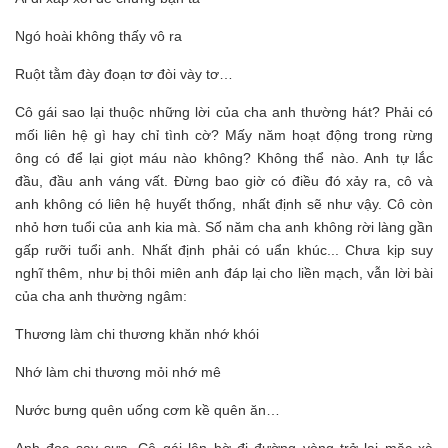
Ngó hoài không thấy vô ra
Ruột tằm đày đoạn tơ đòi vày tơ…
Cô gái sao lại thuộc những lời của cha anh thường hát? Phải có
mối liên hệ gì hay chỉ tình cờ? Mấy năm hoạt động trong rừng
ông có để lại giọt máu nào không? Không thể nào. Anh tự lắc
đầu, đầu anh váng vất. Đừng bao giờ có điều đó xảy ra, cô và
anh không có liên hệ huyết thống, nhất định sẽ như vậy. Cô còn
nhỏ hơn tuổi của anh kia mà. Số năm cha anh không rời làng gần
gấp rưỡi tuổi anh. Nhất định phải có uẩn khúc... Chưa kịp suy
nghĩ thêm, như bị thôi miên anh đáp lại cho liền mạch, vẫn lời bài
của cha anh thường ngâm:
Thương làm chi thương khăn nhớ khói
Nhớ làm chi thương mỏi nhớ mê
Nước bưng quên uống cơm kề quên ăn…