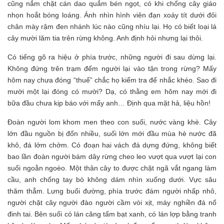
cũng nắm chặt cán dao quắm bén ngọt, có khi chống cây giáo
nhọn hoắt bóng loáng. Ánh nhìn hình viên đạn xoáy tít dưới đôi
chân mày rậm đen nhánh lúc nào cũng nhíu lại. Họ có biết loại lá
cây mười lăm tia trên rừng không. Anh định hỏi nhưng lại thôi.
Có tiếng gõ ra hiệu ở phía trước, những người đi sau dừng lại.
Không đứng trên trạm đếm người lại vào tận trong rừng? Mấy
hôm nay chưa đóng “thuế” chắc họ kiểm tra để nhắc khéo. Sao đi
mười một lại đóng có mười? Dạ, có thằng em hôm nay mới đi
bữa đầu chưa kịp báo với mấy anh… Định qua mặt hả, liệu hồn!
Đoàn người lom khom men theo con suối, nước vàng khè. Cây
lớn đầu nguồn bị đốn nhiều, suối lớn mới đầu mùa hè nước đã
khô, đá lởm chởm. Có đoạn hai vách đá dựng đứng, không biết
bao lần đoàn người bám dây rừng cheo leo vượt qua vượt lại con
suối ngoằn ngoèo. Một thân cây to được chặt ngã vắt ngang làm
cầu, anh chống tay bò không dám nhìn xuống dưới. Vực sâu
thăm thẳm. Lưng buổi đường, phía trước đám người nhấp nhô,
người chặt cây người đào người cầm vòi xịt, máy nghiền đá nổ
đinh tai. Bên suối có lán căng tấm bạt xanh, có lán lợp bằng tranh