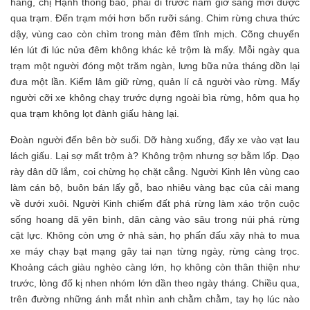
hàng, chị Hạnh thông báo, phải đi trước năm giờ sáng mới được
qua trạm. Đến trạm mới hơn bốn rưỡi sáng. Chim rừng chưa thức
dậy, vùng cao còn chìm trong màn đêm tĩnh mịch. Cõng chuyến
lén lút đi lúc nửa đêm không khác kẻ trộm là mấy. Mỗi ngày qua
trạm một người đóng một trăm ngàn, lưng bữa nửa tháng dồn lại
đưa một lần. Kiểm lâm giữ rừng, quản lí cả người vào rừng. Mấy
người cỡi xe không chạy trước dựng ngoài bìa rừng, hôm qua họ
qua trạm không lọt đành giấu hàng lại.
Đoàn người đến bên bờ suối. Dỡ hàng xuống, đẩy xe vào vạt lau
lách giấu. Lại sợ mất trộm à? Không trộm nhưng sợ bằm lốp. Dạo
rày dân dữ lắm, coi chừng họ chặt cẳng. Người Kinh lên vùng cao
làm cán bộ, buôn bán lấy gỗ, bao nhiêu vàng bạc của cải mang
về dưới xuôi. Người Kinh chiếm đất phá rừng làm xáo trộn cuộc
sống hoang dã yên bình, dân càng vào sâu trong núi phá rừng
cật lực. Không còn ưng ở nhà sàn, họ phấn đấu xây nhà to mua
xe máy chạy bạt mạng gây tai nạn từng ngày, rừng càng trọc.
Khoảng cách giàu nghèo càng lớn, họ không còn thân thiện như
trước, lòng đố kị nhen nhóm lớn dần theo ngày tháng. Chiều qua,
trên đường những ánh mắt nhìn anh chằm chằm, tay họ lúc nào