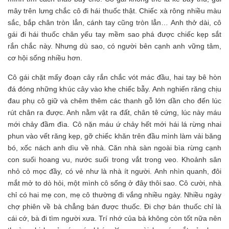
mây trên lưng chắc cô đi hái thuốc thật. Chiếc xà rông nhiều màu
sắc, bắp chân tròn lẳn, cánh tay cũng tròn lẳn… Anh thở dài, cô
gái đi hái thuốc chân yếu tay mềm sao phá được chiếc kẹp sắt
rắn chắc này. Nhưng dù sao, có người bên cạnh anh vững tâm,
cơ hội sống nhiều hơn.
Cô gái chặt mấy đoạn cây rắn chắc vót mác đầu, hai tay bê hòn
đá đóng những khúc cây vào khe chiếc bẫy. Anh nghiến răng chịu
đau phụ cô giữ và chêm thêm các thanh gỗ lớn dần cho đến lúc
rút chân ra được. Anh nằm vật ra đất, chân tê cứng, lúc này máu
mới chảy đầm đìa. Cô nặn máu ứ chảy hết mới hái lá rừng nhai
phun vào vết răng kẹp, gỡ chiếc khăn trên đầu mình làm vải băng
bó, xốc nách anh dìu về nhà. Căn nhà sàn ngoài bìa rừng cạnh
con suối hoang vu, nước suối trong vắt trong veo. Khoảnh sân
nhỏ cỏ mọc đầy, có vẻ như là nhà ít người. Anh nhìn quanh, đôi
mắt mở to dò hỏi, một mình cô sống ở đây thôi sao. Cô cười, nhà
chỉ có hai mẹ con, mẹ cô thường đi vắng nhiều ngày. Nhiều ngày
chợ phiên về bà chẳng bán được thuốc. Đi chợ bán thuốc chỉ là
cái cớ, bà đi tìm người xưa. Trí nhớ của bà không còn tốt nữa nên