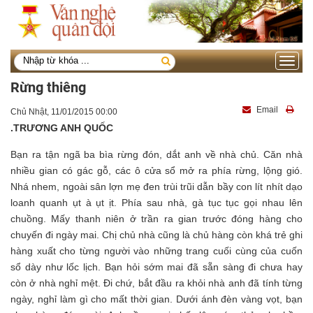
Toggle
navigati
Rừng thiêng
Email
Chủ Nhật, 11/01/2015 00:00
.TRƯƠNG ANH QUỐC
Bạn ra tận ngã ba bìa rừng đón, dắt anh về nhà chủ. Căn nhà
nhiều gian có gác gỗ, các ô cửa sổ mở ra phía rừng, lộng gió.
Nhá nhem, ngoài sân lợn mẹ đen trùi trũi dẫn bầy con lít nhít dạo
loanh quanh ụt à ụt ịt. Phía sau nhà, gà tục tục gọi nhau lên
chuồng. Mấy thanh niên ở trần ra gian trước đóng hàng cho
chuyến đi ngày mai. Chị chủ nhà cũng là chủ hàng còn khá trẻ ghi
hàng xuất cho từng người vào những trang cuối cùng của cuốn
sổ dày như lốc lịch. Bạn hỏi sớm mai đã sẵn sàng đi chưa hay
còn ở nhà nghỉ mệt. Đi chứ, bắt đầu ra khỏi nhà anh đã tính từng
ngày, nghỉ làm gì cho mất thời gian. Dưới ánh đèn vàng vọt, bạn