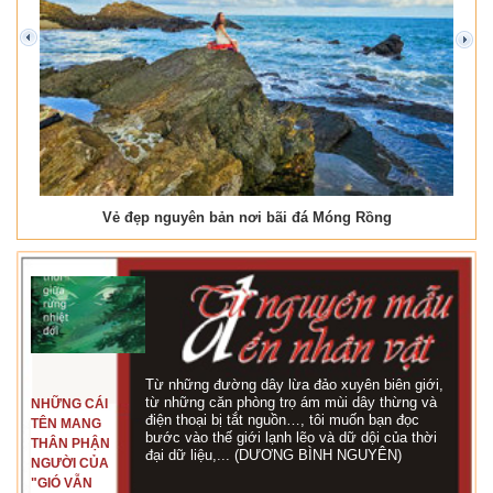
prev
next
Vẻ đẹp nguyên bản nơi bãi đá Móng Rồng
Từ những đường dây lừa đảo xuyên biên giới,
từ những căn phòng trọ ám mùi dây thừng và
NHỮNG CÁI
điện thoại bị tắt nguồn…, tôi muốn bạn đọc
TÊN MANG
bước vào thế giới lạnh lẽo và dữ dội của thời
THÂN PHẬN
đại dữ liệu,... (DƯƠNG BÌNH NGUYÊN)
NGƯỜI CỦA
"GIÓ VẪN