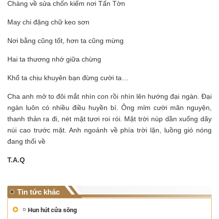
Chàng về sửa chốn kiếm nơi Tấn Tờn
May chi đặng chữ keo sơn
Nơi bằng cũng tốt, hơn ta cũng mừng
Hai ta thương nhớ giữa chừng
Khổ ta chịu khuyên bạn đừng cười ta…
Cha anh mở to đôi mắt nhìn con rồi nhìn lên hướng đại ngàn. Đại
ngàn luôn có nhiều điều huyền bí. Ông mỉm cười mãn nguyện,
thanh thản ra đi, nét mặt tươi roi rói. Mặt trời núp dần xuống dãy
núi cao trước mặt. Anh ngoảnh về phía trời lặn, luồng gió nóng
đang thổi về
T.A.Q
Tin tức khác
Hun hút cửa sông