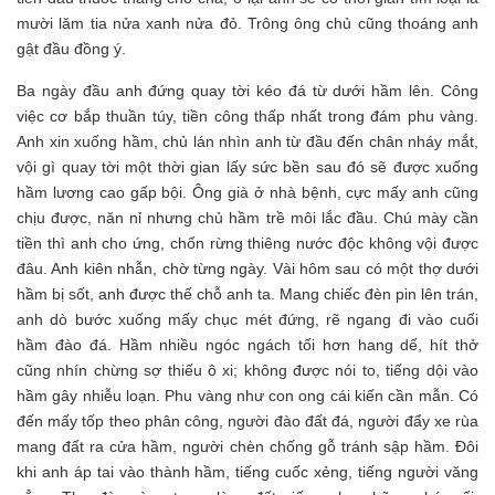
mười lăm tia nửa xanh nửa đỏ. Trông ông chủ cũng thoáng anh
gật đầu đồng ý.
Ba ngày đầu anh đứng quay tời kéo đá từ dưới hầm lên. Công
việc cơ bắp thuần túy, tiền công thấp nhất trong đám phu vàng.
Anh xin xuống hầm, chủ lán nhìn anh từ đầu đến chân nháy mắt,
vội gì quay tời một thời gian lấy sức bền sau đó sẽ được xuống
hầm lương cao gấp bội. Ông già ở nhà bệnh, cực mấy anh cũng
chịu được, năn nỉ nhưng chủ hầm trề môi lắc đầu. Chú mày cần
tiền thì anh cho ứng, chốn rừng thiêng nước độc không vội được
đâu. Anh kiên nhẫn, chờ từng ngày. Vài hôm sau có một thợ dưới
hầm bị sốt, anh được thế chỗ anh ta. Mang chiếc đèn pin lên trán,
anh dò bước xuống mấy chục mét đứng, rẽ ngang đi vào cuối
hầm đào đá. Hầm nhiều ngóc ngách tối hơn hang dế, hít thở
cũng nhín chừng sợ thiếu ô xi; không được nói to, tiếng dội vào
hầm gây nhiễu loạn. Phu vàng như con ong cái kiến cần mẫn. Có
đến mấy tốp theo phân công, người đào đất đá, người đẩy xe rùa
mang đất ra cửa hầm, người chèn chống gỗ tránh sập hầm. Đôi
khi anh áp tai vào thành hầm, tiếng cuốc xẻng, tiếng người văng