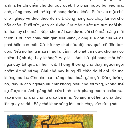
anh là kẻ chỉ điểm cho đội truy quét. Họ phun nước bọt vào mặt
anh, cũng may anh né kịp rẽ sang đường khác. Phía sau một chú
chó nghiệp vụ đuổi theo đến đít. Cõng nặng sao chạy lại với chó
bốn chân. Đuối sức, anh chui vào lùm mây nước um tùm ngồi thu
lu, hai tay che mặt. Núp, che mặt sao được với chó mắt sáng mũi
thính. Chú chó chạy đến gần sủa vang, giọng sủa dồn của kẻ đã
phát hiện con mồi. Cứ thế này chút nữa đội truy quét sẽ đến tóm
gọn. Nếu nó hăng máu nhào lại cắn một phát thì nguy, chó này có
nhiễm bệnh dại hay không? Hay là... Anh bỏ gùi sang một bên
ngồi dậy tụt quần, nhổm đít. Thông thường chó thấy người ngồi
nhổm đít sẽ mừng. Chú chó này hung dữ chắc do bị đói. Nhưng
không, nó lao đến nhe hàm răng nhọn hoắt gầm gừ. Đừng tưởng
bở, đây là chó nghiệp vụ chứ không phải chó thường, không thể
dụ được nó. Anh gắng hết sức bình sinh phang mạnh chiếc rựa
vào mõm nó áng chừng giập bã mía. Nó ẳng một tiếng giãy đạch
lăn quay ra đất. Bầy chó khác xông lên, anh chạy vào rừng sâu.