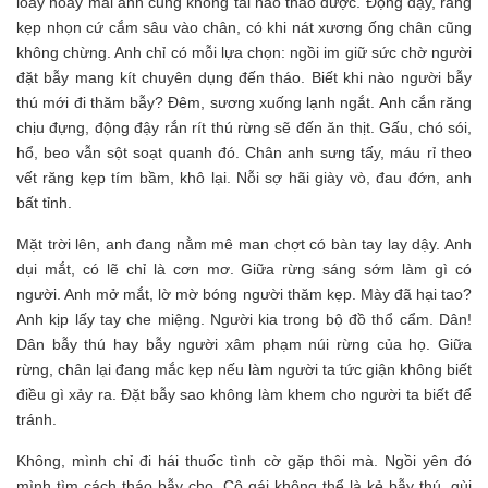
loay hoay mãi anh cũng không tài nào tháo được. Động đậy, răng
kẹp nhọn cứ cắm sâu vào chân, có khi nát xương ống chân cũng
không chừng. Anh chỉ có mỗi lựa chọn: ngồi im giữ sức chờ người
đặt bẫy mang kít chuyên dụng đến tháo. Biết khi nào người bẫy
thú mới đi thăm bẫy? Đêm, sương xuống lạnh ngắt. Anh cắn răng
chịu đựng, động đậy rắn rít thú rừng sẽ đến ăn thịt. Gấu, chó sói,
hổ, beo vẫn sột soạt quanh đó. Chân anh sưng tấy, máu rỉ theo
vết răng kẹp tím bầm, khô lại. Nỗi sợ hãi giày vò, đau đớn, anh
bất tỉnh.
Mặt trời lên, anh đang nằm mê man chợt có bàn tay lay dậy. Anh
dụi mắt, có lẽ chỉ là cơn mơ. Giữa rừng sáng sớm làm gì có
người. Anh mở mắt, lờ mờ bóng người thăm kẹp. Mày đã hại tao?
Anh kịp lấy tay che miệng. Người kia trong bộ đồ thổ cẩm. Dân!
Dân bẫy thú hay bẫy người xâm phạm núi rừng của họ. Giữa
rừng, chân lại đang mắc kẹp nếu làm người ta tức giận không biết
điều gì xảy ra. Đặt bẫy sao không làm khem cho người ta biết để
tránh.
Không, mình chỉ đi hái thuốc tình cờ gặp thôi mà. Ngồi yên đó
mình tìm cách tháo bẫy cho. Cô gái không thể là kẻ bẫy thú, gùi