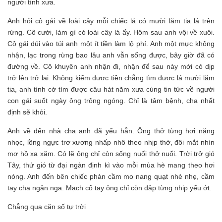
người tình xưa.
Anh hỏi cô gái về loài cây mỗi chiếc lá có mười lăm tia lá trên
rừng. Cô cười, làm gì có loài cây lá ấy. Hôm sau anh vội về xuôi.
Cô gái dúi vào túi anh một ít tiền làm lộ phí. Anh một mực không
nhận, lạc trong rừng bao lâu anh vẫn sống được, bây giờ đã có
đường về. Cô khuyên anh nhận đi, nhận để sau này mới có dịp
trở lên trở lại. Không kiếm được tiền chẳng tìm được lá mười lăm
tia, anh tình cờ tìm được câu hát năm xưa cùng tin tức về người
con gái suốt ngày ông trông ngóng. Chỉ là tâm bệnh, cha nhất
định sẽ khỏi.
Anh về đến nhà cha anh đã yếu hẳn. Ông thở từng hơi nặng
nhọc, lồng ngực trơ xương nhấp nhô theo nhịp thở, đôi mắt nhìn
mơ hồ xa xăm. Có lẽ ông chỉ còn sống nuối thở nuối. Trời trở gió
Tây, thứ gió từ đại ngàn định kì vào mỗi mùa hè mang theo hơi
nóng. Anh đến bên chiếc phản cầm mo nang quạt nhè nhẹ, cầm
tay cha ngân nga. Mạch cổ tay ông chỉ còn đập từng nhịp yếu ớt.
Chẳng qua căn số tự trời