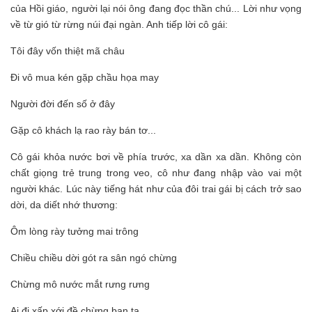
của Hồi giáo, người lại nói ông đang đọc thần chú... Lời như vọng
về từ gió từ rừng núi đại ngàn. Anh tiếp lời cô gái:
Tôi đây vốn thiệt mã châu
Đi vô mua kén gặp chầu họa may
Người đời đến số ở đây
Gặp cô khách lạ rao rày bán tơ...
Cô gái khỏa nước bơi về phía trước, xa dần xa dần. Không còn
chất giọng trẻ trung trong veo, cô như đang nhập vào vai một
người khác. Lúc này tiếng hát như của đôi trai gái bị cách trở sao
dời, da diết nhớ thương:
Ôm lòng rày tưởng mai trông
Chiều chiều dời gót ra sân ngó chừng
Chừng mô nước mắt rưng rưng
Ai đi xấp xới đề chừng bạn ta