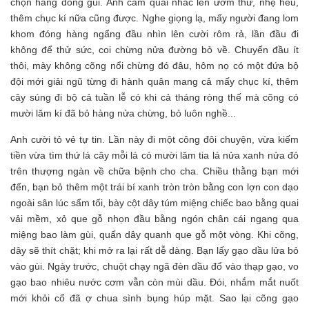
chọn hàng đóng gùi. Anh cầm quai nhấc lên ướm thử, nhẹ hều,
thêm chục kí nữa cũng được. Nghe giọng lạ, mấy người đang lom
khom đóng hàng ngẩng đầu nhìn lên cười rôm rả, lần đầu đi
không để thử sức, coi chừng nửa đường bỏ về. Chuyến đầu ít
thôi, mày không cõng nổi chừng đó đâu, hôm nọ có một đứa bộ
đội mới giải ngũ từng đi hành quân mang cả mấy chục kí, thêm
cây súng đi bộ cả tuần lễ có khi cả tháng ròng thế mà cõng có
mười lăm kí đã bỏ hàng nửa chừng, bỏ luôn nghề...
Anh cười tỏ vẻ tự tin. Lần này đi một công đôi chuyện, vừa kiếm
tiền vừa tìm thứ lá cây mỗi lá có mười lăm tia lá nửa xanh nửa đỏ
trên thượng ngàn về chữa bệnh cho cha. Chiều thằng bạn mới
đến, bạn bỏ thêm một trái bí xanh tròn tròn bằng con lợn con dạo
ngoài sân lúc sẩm tối, bày cột dây túm miệng chiếc bao bằng quai
vải mềm, xỏ que gỗ nhọn đầu bằng ngón chân cái ngang qua
miệng bao làm gùi, quấn dây quanh que gỗ một vòng. Khi cõng,
dây sẽ thít chặt; khi mở ra lại rất dễ dàng. Bạn lấy gạo dầu lửa bỏ
vào gùi. Ngày trước, chuột chạy ngã đèn dầu đổ vào thạp gạo, vo
gạo bao nhiêu nước cơm vẫn còn mùi dầu. Đói, nhắm mắt nuốt
mới khỏi cổ đã ợ chua sình bụng húp mặt. Sao lại cõng gạo