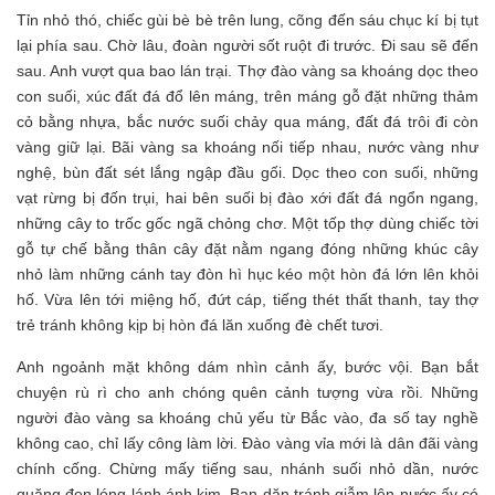
Tỉn nhỏ thó, chiếc gùi bè bè trên lung, cõng đến sáu chục kí bị tụt
lại phía sau. Chờ lâu, đoàn người sốt ruột đi trước. Đi sau sẽ đến
sau. Anh vượt qua bao lán trại. Thợ đào vàng sa khoáng dọc theo
con suối, xúc đất đá đổ lên máng, trên máng gỗ đặt những thảm
cỏ bằng nhựa, bắc nước suối chảy qua máng, đất đá trôi đi còn
vàng giữ lại. Bãi vàng sa khoáng nối tiếp nhau, nước vàng như
nghệ, bùn đất sét lắng ngập đầu gối. Dọc theo con suối, những
vạt rừng bị đốn trụi, hai bên suối bị đào xới đất đá ngổn ngang,
những cây to trốc gốc ngã chỏng chơ. Một tốp thợ dùng chiếc tời
gỗ tự chế bằng thân cây đặt nằm ngang đóng những khúc cây
nhỏ làm những cánh tay đòn hì hục kéo một hòn đá lớn lên khỏi
hố. Vừa lên tới miệng hố, đứt cáp, tiếng thét thất thanh, tay thợ
trẻ tránh không kịp bị hòn đá lăn xuống đè chết tươi.
Anh ngoảnh mặt không dám nhìn cảnh ấy, bước vội. Bạn bắt
chuyện rù rì cho anh chóng quên cảnh tượng vừa rồi. Những
người đào vàng sa khoáng chủ yếu từ Bắc vào, đa số tay nghề
không cao, chỉ lấy công làm lời. Đào vàng vỉa mới là dân đãi vàng
chính cống. Chừng mấy tiếng sau, nhánh suối nhỏ dần, nước
quặng đen lóng lánh ánh kim. Bạn dặn tránh giẫm lên nước ấy có