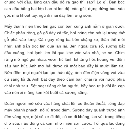
chung với dầu, lủng can dầu đổ ra gạo thì sao? Lo gì. Bạn bọc
can dầu bằng hai lớp bao ni lon đặt vào gùi, dựng đứng bao vào
góc nhà khoát tay, ngủ đi mai dậy lên rừng sớm.
Mấy thanh niên trèo lên gác còn bạn cùng anh nằm ở gian dưới.
Chiếc phản rộng, gỗ gõ dày cả tấc, hơi nóng còn sót lại trong thớ
gỗ phả vào lưng. Cả ngày ròng ba bốn chặng xe, thân thể mỏi
nhừ, anh trằn trọc lăn qua lăn lại. Bên ngoài cửa sổ, sương bắt
đầu xuống, hơi lạnh len lỏi qua khe ván vào nhà, se se. Chim
rừng mớ ngủ gọi nhau, vượn hú lảnh lót từng hồi, hoang vu, đêm
sâu hun hút. Anh mơ hái được cả một bao đầy lá mười lăm tia.
Nửa đêm mọi người lục tục thức dậy, ánh đèn điện vàng vọt vừa
đủ sáng lối đi. Anh bật dậy theo cầm bàn chải ra vòi nước phía
chái nhà sau. Sột soạt tiếng chân người, bầy heo ụt ịt đòi ăn cạp
vào nền xi măng ken két buốt cả xương sống.
Đoàn người mở cửa vác hàng chất lên xe thoăn thoắt, tiếng đạp
máy phành phạch, nổ rú trong đêm. Sương dày quánh trước ánh
đèn vàng rực, một số xe đi đôi, có xe đi không, lao vút trong tiếng
chó sủa, náo động cả xóm nhỏ miền sơn cước. Tối qua lúc đóng