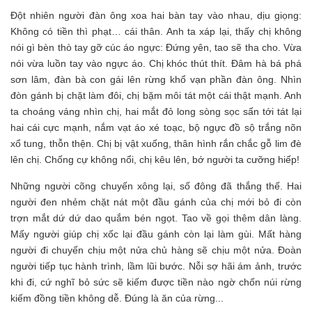
Đột nhiên người đàn ông xoa hai bàn tay vào nhau, dịu giọng:
Không có tiền thì phạt… cái thân. Anh ta xáp lại, thấy chị không
nói gì bèn thò tay gỡ cúc áo ngực: Đứng yên, tao sẽ tha cho. Vừa
nói vừa luồn tay vào ngực áo. Chị khóc thút thít. Đâm hà bá phá
sơn lâm, đàn bà con gái lên rừng khổ vạn phần đàn ông. Nhìn
đòn gánh bị chặt làm đôi, chị bặm môi tát một cái thật mạnh. Anh
ta choáng váng nhìn chị, hai mắt đỏ long sòng sọc sấn tới tát lại
hai cái cực mạnh, nắm vạt áo xé toạc, bộ ngực đồ sộ trắng nõn
xổ tung, thỗn thện. Chị bị vật xuống, thân hình rắn chắc gỗ lim đè
lên chị. Chống cự không nổi, chị kêu lên, bớ người ta cưỡng hiếp!
Những người cõng chuyến xông lại, số đông đã thắng thế. Hai
người đen nhẻm chặt nát một đầu gánh của chị mới bỏ đi còn
trợn mắt dứ dứ dao quắm bén ngọt. Tao về gọi thêm dân làng.
Mấy người giúp chị xốc lại đầu gánh còn lại làm gùi. Mất hàng
người đi chuyến chịu một nửa chủ hàng sẽ chịu một nửa. Đoàn
người tiếp tục hành trình, lầm lũi bước. Nỗi sợ hãi ám ảnh, trước
khi đi, cứ nghĩ bỏ sức sẽ kiếm được tiền nào ngờ chốn núi rừng
kiếm đồng tiền không dễ. Đúng là ăn của rừng...