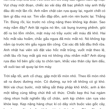
Vụt chạy một đoạn, chiếc áo vải dày đã bạc phếch này anh thấy
đâu đó một lần rồi. Anh nắm chặt cán rựa quay lại, người chết có
làm gì đâu mà sợ. Tim vẫn đập dồn, anh rón rén bước lại. Thằng
Tỉn. Đúng rồi, lúc trước nó cõng nặng theo không kịp đoàn. Sao
mày nằm đây? Anh lật ngửa nó lên, cái bụng trương phềnh, giòi
đổ ra bò lổm nhổm, mặt mày nó trầy xước vết máu đã khô. Hai
hốc mắt sâu hoắm, chắc gấu ngựa đã móc mắt nó. Nó không kịp
nằm úp trước khi gấu ngựa tấn công. Cái xác đã bắt đầu thối rữa.
Anh nhặt hai viên sỏi đặt vào hốc mắt trũng, vuốt mặt theo lệ,
chết lâu rồi hay mắt giả mà nó không chịu nhắm mắt? Anh dùng
rựa đào hố bên gốc cây to chôn tạm, khắc vào thân cây làm dấu,
về xuôi tao sẽ quay lại tìm mày.
Trời sắp tối, anh cố chạy, gặp một lối mòn nhỏ. Theo lối mòn nhỏ
sẽ ra được đường mòn. Có đường, sự trở về không có gì khó.
Mới vài chục bước, một tiếng sắt thép phập khô khốc, anh á lên
một tiếng cùng tiếng chửi thề vô thức. Chiếc kẹp thú hai ngàm
răng nhọn hoắt nghiến lấy cổ chân, anh kịp chêm cán rựa vào
khóe kẹp. Kẹp nặng hàng chục kí có dây xích buộc vào gốc cây,