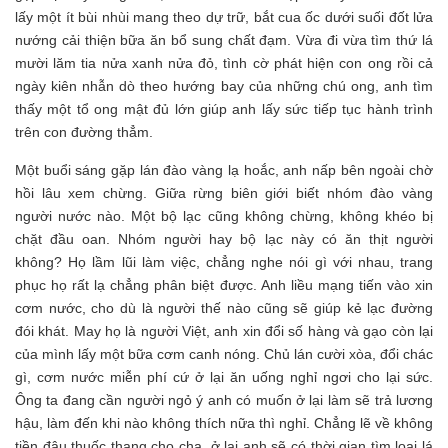
lấy một ít bùi nhùi mang theo dự trữ, bắt cua ốc dưới suối đốt lửa
nướng cải thiện bữa ăn bổ sung chất đạm. Vừa đi vừa tìm thứ lá
mười lăm tia nửa xanh nửa đỏ, tình cờ phát hiện con ong rồi cả
ngày kiên nhẫn dò theo hướng bay của những chú ong, anh tìm
thấy một tổ ong mật đủ lớn giúp anh lấy sức tiếp tục hành trình
trên con đường thẳm.
Một buổi sáng gặp lán đào vàng lạ hoắc, anh nấp bên ngoài chờ
hồi lâu xem chừng. Giữa rừng biên giới biết nhóm đào vàng
người nước nào. Một bộ lạc cũng không chừng, không khéo bị
chặt đầu oan. Nhóm người hay bộ lạc này có ăn thịt người
không? Họ lầm lũi làm việc, chẳng nghe nói gì với nhau, trang
phục họ rất lạ chẳng phân biệt được. Anh liều mạng tiến vào xin
cơm nước, cho dù là người thế nào cũng sẽ giúp kẻ lạc đường
đói khát. May họ là người Việt, anh xin đổi số hàng và gạo còn lại
của mình lấy một bữa cơm canh nóng. Chủ lán cười xòa, đổi chác
gì, cơm nước miễn phí cứ ở lại ăn uống nghỉ ngơi cho lại sức.
Ông ta đang cần người ngỏ ý anh có muốn ở lại làm sẽ trả lương
hậu, làm đến khi nào không thích nữa thì nghỉ. Chẳng lẽ về không
tiền đâu thuốc thang cho cha, ở lại anh sẽ có thời gian tìm loại lá