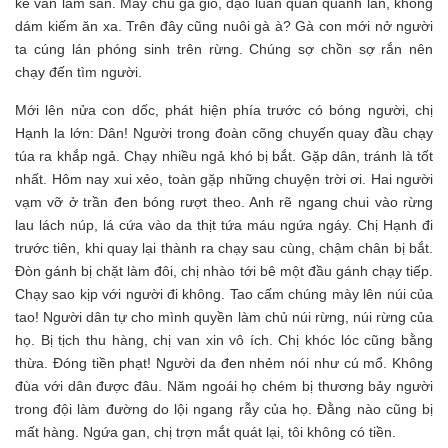
kê ván làm sàn. Mấy chú gà giò, dạo luẩn quẩn quanh lán, không
dám kiếm ăn xa. Trên đây cũng nuôi gà à? Gà con mới nở người
ta cúng lán phóng sinh trên rừng. Chúng sợ chồn sợ rắn nên
chạy đến tìm người.
Mới lên nửa con dốc, phát hiện phía trước có bóng người, chị
Hạnh la lớn: Dân! Người trong đoàn cõng chuyến quay đầu chạy
túa ra khắp ngả. Chạy nhiều ngả khó bị bắt. Gặp dân, tránh là tốt
nhất. Hôm nay xui xẻo, toàn gặp những chuyện trời ơi. Hai người
vạm vỡ ở trần đen bóng rượt theo. Anh rẽ ngang chui vào rừng
lau lách núp, lá cứa vào da thịt tứa máu ngứa ngáy. Chị Hạnh đi
trước tiên, khi quay lại thành ra chạy sau cùng, chậm chân bị bắt.
Đòn gánh bị chặt làm đôi, chị nhào tới bê một đầu gánh chạy tiếp.
Chạy sao kịp với người đi không. Tao cấm chúng mày lên núi của
tao! Người dân tự cho mình quyền làm chủ núi rừng, núi rừng của
họ. Bị tịch thu hàng, chị van xin vô ích. Chị khóc lóc cũng bằng
thừa. Đóng tiền phạt! Người da đen nhẻm nói như cú mổ. Không
đùa với dân được đâu. Năm ngoái họ chém bị thương bảy người
trong đội làm đường do lội ngang rẫy của họ. Đằng nào cũng bị
mất hàng. Ngứa gan, chị trợn mắt quát lại, tôi không có tiền.