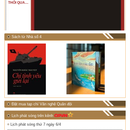
THỔI QUA
RỪNG
NHIỆT ĐỚI"
Sách từ Nhà số 4
Đặt mua tạp chí Văn nghệ Quân đội
Lịch phát sóng trên kênh
Lịch phát sóng thứ 7 ngày 6/4