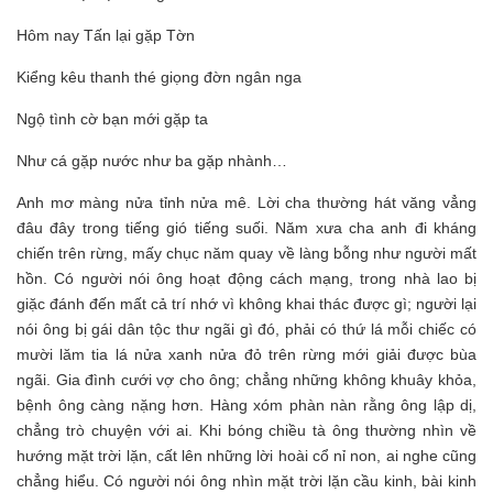
Hôm nay Tấn lại gặp Tờn
Kiểng kêu thanh thé giọng đờn ngân nga
Ngộ tình cờ bạn mới gặp ta
Như cá gặp nước như ba gặp nhành…
Anh mơ màng nửa tỉnh nửa mê. Lời cha thường hát văng vẳng
đâu đây trong tiếng gió tiếng suối. Năm xưa cha anh đi kháng
chiến trên rừng, mấy chục năm quay về làng bỗng như người mất
hồn. Có người nói ông hoạt động cách mạng, trong nhà lao bị
giặc đánh đến mất cả trí nhớ vì không khai thác được gì; người lại
nói ông bị gái dân tộc thư ngãi gì đó, phải có thứ lá mỗi chiếc có
mười lăm tia lá nửa xanh nửa đỏ trên rừng mới giải được bùa
ngãi. Gia đình cưới vợ cho ông; chẳng những không khuây khỏa,
bệnh ông càng nặng hơn. Hàng xóm phàn nàn rằng ông lập dị,
chẳng trò chuyện với ai. Khi bóng chiều tà ông thường nhìn về
hướng mặt trời lặn, cất lên những lời hoài cổ nỉ non, ai nghe cũng
chẳng hiểu. Có người nói ông nhìn mặt trời lặn cầu kinh, bài kinh