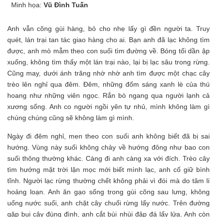
Minh họa:
Vũ Đình Tuấn
Anh vẫn cõng gùi hàng, bỏ cho nhẹ lấy gì đền người ta. Truy
quét, lán trại tan tác giao hàng cho ai. Bạn anh đã lạc không tìm
được, anh mò mẫm theo con suối tìm đường về. Bóng tối dần ập
xuống, không tìm thấy một lán trại nào, lại bị lạc sâu trong rừng.
Cũng may, dưới ánh trăng nhờ nhờ anh tìm được một chạc cây
trèo lên nghỉ qua đêm. Đêm, những đốm sáng xanh lè của thú
hoang như những viên ngọc. Rắn bò ngang qua người lạnh cả
xương sống. Anh co người ngồi yên tự nhủ, mình không làm gì
chúng chúng cũng sẽ không làm gì mình.
Ngày đi đêm nghỉ, men theo con suối anh không biết đã bị sai
hướng. Vùng này suối không chảy về hướng đông như bao con
suối thông thường khác. Càng đi anh càng xa với đích. Trèo cây
tìm hướng mặt trời lặn mọc mới biết mình lạc, anh cố giữ bình
tĩnh. Người lạc rừng thường chết không phải vì đói mà do tâm lí
hoảng loạn. Anh ăn gạo sống trong gùi cõng sau lưng, không
uống nước suối, anh chặt cây chuối rừng lấy nước. Trên đường
gặp bụi cây đùng đình, anh cắt bùi nhùi đập đá lấy lửa. Anh còn