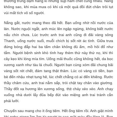
thường trúng đậm hàng kí nhưng sụp hầm chết cũng nhiều. Nắng
không sao, khi mùa mưa có khi cả một quả đồi đứt chân trôi tụt
vùi mất tích vô số người.
Nắng gắt, nước mang theo đã hết. Bạn uống nhờ nồi nước của
lán. Nước nguội ngắt, anh múc lên ngập ngừng, không biết nước
nấu chín chưa. Lúc trước anh trai anh cũng đi đãi vàng sông
Thanh, uống nước suối, muỗi chích bị sốt rét ác tính. Giữa trưa
đứng bóng đắp hai ba tấm chăn không đủ ấm, mồ hôi đổ như
tắm. Người bệnh sinh khó tính hay thèm thứ này thứ nọ, khi thì
cây kẹo khi lóng mía tím. Uống mãi thuốc cũng không hết, da bọc
xương xanh như tàu lá chuối. Người bạn cùng xóm đãi chung bãi
vàng sốt rét chết, đám tang thật thảm. Lúc có vàng có tiền, bạn
bè đến nhậu nhẹt tung hê, lúc chết chẳng có ai đến khiêng. Rước
thầy châm cứu, anh trai nằm sấp, trói chặt tay chân vào giường.
Thầy đốt xạ hương lên xương sống, thịt cháy xèo xèo. Anh chạy
xuống nhà dưới lấy đũa bếp đút vào miệng anh trai tránh cắn
phải lưỡi.
Chuyến sau mang cho ít ống tiêm. Hết ống tiêm rồi. Anh giật mình
khi nghe giọng ồm ồm từ người to cao mặt mày đầy lông lá. Bạn