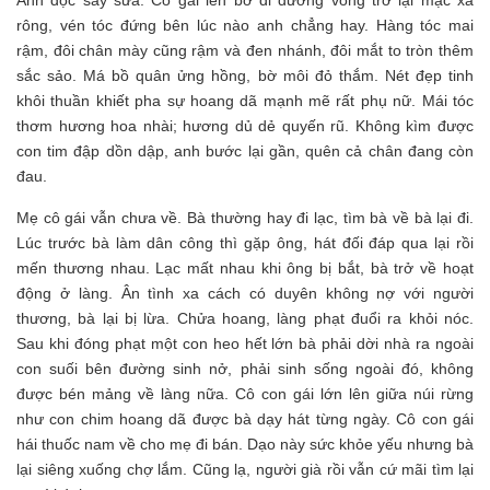
Anh đọc say sưa. Cô gái lên bờ đi đường vòng trở lại mặc xà
rông, vén tóc đứng bên lúc nào anh chẳng hay. Hàng tóc mai
rậm, đôi chân mày cũng rậm và đen nhánh, đôi mắt to tròn thêm
sắc sảo. Má bồ quân ửng hồng, bờ môi đỏ thắm. Nét đẹp tinh
khôi thuần khiết pha sự hoang dã mạnh mẽ rất phụ nữ. Mái tóc
thơm hương hoa nhài; hương dủ dẻ quyến rũ. Không kìm được
con tim đập dồn dập, anh bước lại gần, quên cả chân đang còn
đau.
Mẹ cô gái vẫn chưa về. Bà thường hay đi lạc, tìm bà về bà lại đi.
Lúc trước bà làm dân công thì gặp ông, hát đối đáp qua lại rồi
mến thương nhau. Lạc mất nhau khi ông bị bắt, bà trở về hoạt
động ở làng. Ân tình xa cách có duyên không nợ với người
thương, bà lại bị lừa. Chửa hoang, làng phạt đuổi ra khỏi nóc.
Sau khi đóng phạt một con heo hết lớn bà phải dời nhà ra ngoài
con suối bên đường sinh nở, phải sinh sống ngoài đó, không
được bén mảng về làng nữa. Cô con gái lớn lên giữa núi rừng
như con chim hoang dã được bà dạy hát từng ngày. Cô con gái
hái thuốc nam về cho mẹ đi bán. Dạo này sức khỏe yếu nhưng bà
lại siêng xuống chợ lắm. Cũng lạ, người già rồi vẫn cứ mãi tìm lại