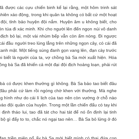
ã được các cựu chiến binh kể lại rằng, một hôm trinh sát
iên xáo động, trong khi quân ta không có bất cứ một hoạt
 đội, tỉnh bảo huyện đội nắm. Huyện âm u không biết, cho
n túa đi xác minh. Khi cho người lên đến ngọn núi vô danh
 địch bỏ lại, một vài nhúm bếp vẫn còn ấm nóng. Đi ngược
 cái đầu người treo lủng lẳng trên những ngọn cây, có cái đã
p xanh mặt. Một tiếng súng đanh gọn vang lên, đạn cày trước
 biết là người của ta, vợ chồng bà Sa mới xuất hiện. Hóa
ồng bà Sa đã khiến cả một đại đội địch hoảng loạn, phải rút
 bà có được khen thưởng gì không. Bà Sa bảo tao biết đâu
, đâu phải cứ làm rồi ngóng chờ khen với thưởng. Mà nghe
g hình như do cái lí lịch của tao nên còn vướng ở chỗ nào
 vào đội quân của huyện. Trong một lần chiến đấu có tay khi
định tháo lui, tao đã tát cho hai tát để nó ổn định lại tinh
bộ gì đấy to to, chắc nó ngại tao nên… Bà Sa bỏ lửng ở đó
ạn triền miên nổ ấy bà Sa mới biết mình có thai đứa con