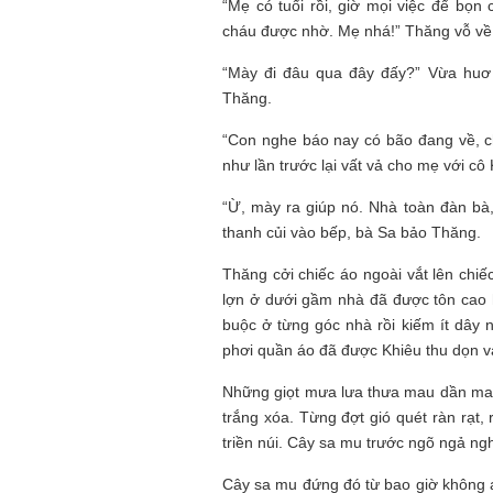
“Mẹ có tuổi rồi, giờ mọi việc để bọ
cháu được nhờ. Mẹ nhá!” Thăng vỗ về
“Mày đi đâu qua đây đấy?” Vừa huơ 
Thăng.
“Con nghe báo nay có bão đang về, 
như lần trước lại vất vả cho mẹ với cô 
“Ừ, mày ra giúp nó. Nhà toàn đàn bà
thanh củi vào bếp, bà Sa bảo Thăng.
Thăng cởi chiếc áo ngoài vắt lên chi
lợn ở dưới gầm nhà đã được tôn cao h
buộc ở từng góc nhà rồi kiếm ít dây 
phơi quần áo đã được Khiêu thu dọn v
Những giọt mưa lưa thưa mau dần mau
trắng xóa. Từng đợt gió quét ràn rạt,
triền núi. Cây sa mu trước ngõ ngả n
Cây sa mu đứng đó từ bao giờ không a