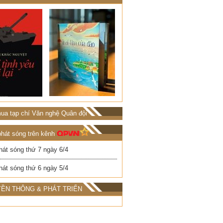
ua tạp chí Văn nghệ Quân đội
phát sóng trên kênh
hát sóng thứ 7 ngày 6/4
hát sóng thứ 6 ngày 5/4
ỀN THÔNG & PHÁT TRIỂN