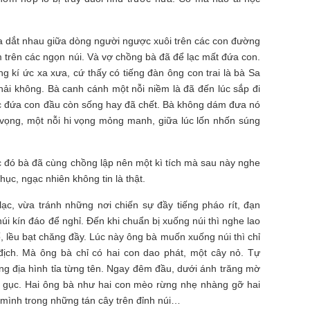
a dắt nhau giữa dòng người ngược xuôi trên các con đường
m trên các ngọn núi. Và vợ chồng bà đã để lạc mất đứa con.
g kí ức xa xưa, cứ thấy có tiếng đàn ông con trai là bà Sa
hải không. Bà canh cánh một nỗi niềm là đã đến lúc sắp đi
tức đứa con đầu còn sống hay đã chết. Bà không dám đưa nó
 vọng, một nỗi hi vọng mỏng manh, giữa lúc lốn nhốn súng
c đó bà đã cùng chồng lập nên một kì tích mà sau này nghe
hục, ngạc nhiên không tin là thật.
lạc, vừa tránh những nơi chiến sự đầy tiếng pháo rít, đạn
úi kín đáo để nghỉ. Đến khi chuẩn bị xuống núi thì nghe lao
, lều bạt chăng đầy. Lúc này ông bà muốn xuống núi thì chỉ
địch. Mà ông bà chỉ có hai con dao phát, một cây nỏ. Tự
ng địa hình tỉa từng tên. Ngay đêm đầu, dưới ánh trăng mờ
đổ gục. Hai ông bà như hai con mèo rừng nhẹ nhàng gỡ hai
 mình trong những tán cây trên đỉnh núi…