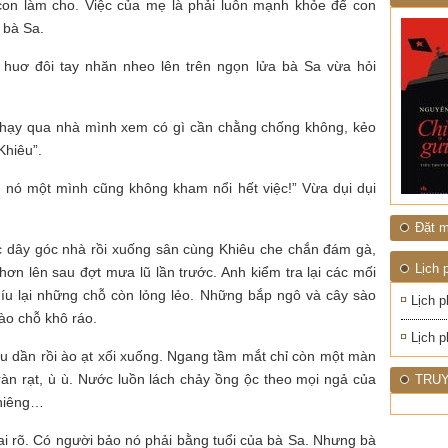
1945
NHIỆT
n con làm cho. Việc của mẹ là phải luôn mạnh khỏe để con
ĐỚI"
 bà Sa.
huơ đôi tay nhăn nheo lên trên ngọn lửa bà Sa vừa hỏi
chạy qua nhà mình xem có gì cần chằng chống không, kẻo
Khiêu”.
, nó một mình cũng không kham nổi hết việc!” Vừa dụi dụi
Đặt m
ếc dây góc nhà rồi xuống sân cùng Khiêu che chắn đám gà,
Lịch 
ơn lên sau đợt mưa lũ lần trước. Anh kiểm tra lại các mối
níu lại những chỗ còn lỏng lẻo. Những bắp ngô và cây sào
Lịch p
ào chỗ khô ráo.
Lịch p
 dần rồi ào ạt xối xuống. Ngang tầm mắt chỉ còn một màn
 ràn rạt, ù ù. Nước luồn lách chảy ồng ộc theo mọi ngả của
TRUY
ghiêng…
i rõ. Có người bảo nó phải bằng tuổi của bà Sa. Nhưng bà