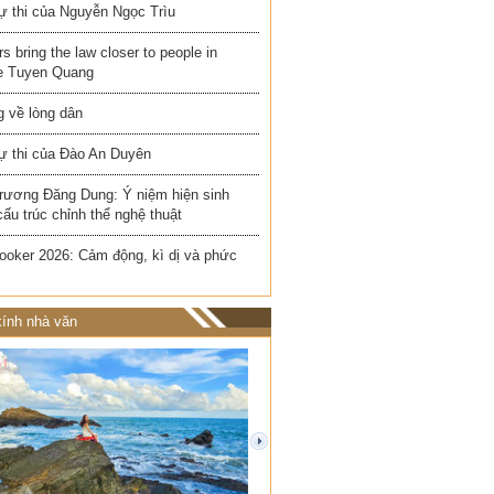
ự thi của Nguyễn Ngọc Trìu
rs bring the law closer to people in
e Tuyen Quang
 về lòng dân
ự thi của Đào An Duyên
rương Đăng Dung: Ý niệm hiện sinh
cấu trúc chỉnh thể nghệ thuật
ooker 2026: Cảm động, kì dị và phức
ính nhà văn
next