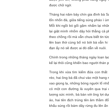
được chữ ngờ.
Tháng hai năm bảy chín gia đình bà S
lổn nhổn đá, giữa tiếng súng pháo ì ù
Mỗi khi ngồi bó gối gặm nhấm lại nhữn
lại giật mình nhổm dậy hỏi thằng cả p
theo chồng rồi mà vẫn chưa biết tin 
lên ban thờ cùng bố nó bởi bà vẫn hi
đạn ấy nó sẽ được ai đó dẫn về nuôi.
Chính trong những tháng ngày loạn lạ
kể lại thôi cũng khiến bao người thán p
Trong khi vừa tìm kiếm đứa con thất 
réo, hai ông bà đã chui vào một hang n
xao giọng lạ, những bóng người lố nhố
có một con đường là xuyên qua trại 
lượng sức mình, bà bàn với ông lợi dụ
ảo, hai tên địch trúng tên âm thầm 
khẩu súng rồi bám dây rừng đu lên ẩn