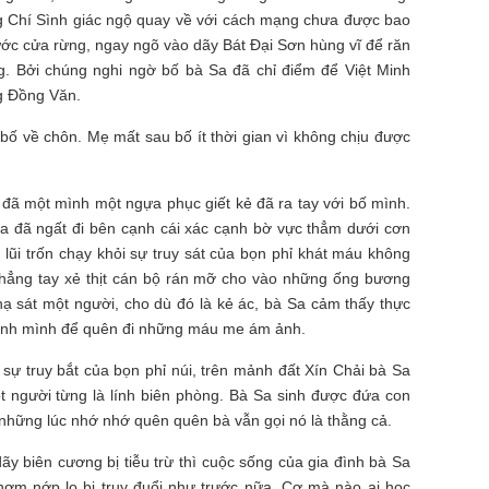
 Chí Sình giác ngộ quay về với cách mạng chưa được bao
trước cửa rừng, ngay ngõ vào dãy Bát Đại Sơn hùng vĩ để răn
. Bởi chúng nghi ngờ bố bà Sa đã chỉ điểm để Việt Minh
ng Đồng Văn.
bố về chôn. Mẹ mất sau bố ít thời gian vì không chịu được
 đã một mình một ngựa phục giết kẻ đã ra tay với bố mình.
a đã ngất đi bên cạnh cái xác cạnh bờ vực thẳm dưới cơn
 lũi trốn chạy khỏi sự truy sát của bọn phỉ khát máu không
 thẳng tay xẻ thịt cán bộ rán mỡ cho vào những ống bương
hạ sát một người, cho dù đó là kẻ ác, bà Sa cảm thấy thực
hính mình để quên đi những máu me ám ảnh.
 sự truy bắt của bọn phỉ núi, trên mảnh đất Xín Chải bà Sa
t người từng là lính biên phòng. Bà Sa sinh được đứa con
những lúc nhớ nhớ quên quên bà vẫn gọi nó là thằng cả.
y biên cương bị tiễu trừ thì cuộc sống của gia đình bà Sa
ơm nớp lo bị truy đuổi như trước nữa. Cơ mà nào ai học