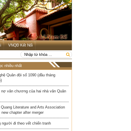
i
VNQĐ Kết Nối
ọc nhiều nhất
ghệ Quân đội số 1090 (đầu tháng
)
 nợ văn chương của hai nhà văn Quân
Quang Literature and Arts Association
 new chapter after merger
người đi theo vết chiến tranh