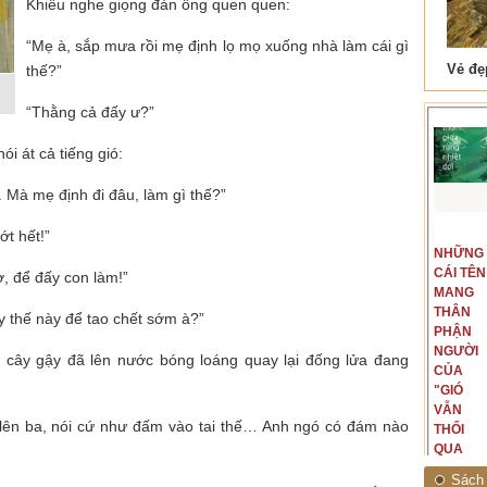
Khiêu nghe giọng đàn ông quen quen:
“Mẹ à, sắp mưa rồi mẹ định lọ mọ xuống nhà làm cái gì
 Tam Cốc
Lẫm liệt Hải Vân quan
thế?”
“Thằng cả đấy ư?”
i át cả tiếng gió:
 Mà mẹ định đi đâu, làm gì thế?”
t hết!”
t văn là
Là người đi dọc biên giới phía
NGUYÊN
NHỮNG
ấu, một
Bắc, tôi có thế mạnh khi hình
MẪU
CÁI TÊN
hế giới từ
dung, mở ra không gian của giai
ờ, để đấy con làm!”
CỦA TÔI
MANG
hà văn tự
đoạn lịch sử đó... (PHẠM VÂN
LÀ
THÂN
eo ý mình...
ANH)
ày thế này để tao chết sớm à?”
NHỮNG
PHẬN
NGƯỜI
NGƯỜI
cây gậy đã lên nước bóng loáng quay lại đống lửa đang
ĐÃ PHẤT
CỦA
CAO CỜ
"GIÓ
HỒNG
VẪN
ẻ lên ba, nói cứ như đấm vào tai thế… Anh ngó có đám nào
THÁNG
THỔI
TÁM
QUA
NĂM
RỪNG
Sách 