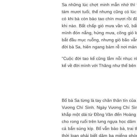
Sa những lúc chợt minh mẫn nhớ thì 
tám mươi tuổi, thế nhưng cũng có lú
có khi bà còn bảo tao chín mươi rồi đ
khi nào. Bất chấp gió mưa vần vũ, bấ
mình đón nắng, hứng mưa, cõng gió l
bắt đầu mục ruỗng, nhưng gió bão vẫn
đời bà Sa, hiên ngang bám rễ nơi mảnh
“Cuộc đời tao kể cũng lắm nỗi nhục n
kể về đời mình với Thăng như thế bên 
Bố bà Sa từng là tay chân thân tín củ
Vương Chí Sình. Ngày Vương Chí Sìn
khắp một dải từ Đồng Văn đến Hoàng 
cho rong ruổi trên lưng ngựa học dăm
cả bắn súng kíp. Bố vẫn bảo bà, trai 
thời loạn phải biết dăm ba miếng phò