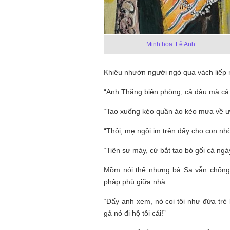
Mùa xanh
Minh hoạ: Lê Anh
Khiêu nhướn người ngó qua vách liếp nó
“Anh Thăng biên phòng, cả đâu mà cả.
“Tao xuống kéo quần áo kẻo mưa về ướ
Tôi từng hình dung viế
NHỮNG
công việc của sự hư c
NGƯỜI
hành trình phác dựng t
“Thôi, mẹ ngồi im trên đấy cho con nh
TÔI GẶP,
trí tưởng tượng, nơi n
NHỮNG
do tạo hình mọi thứ th
“Tiên sư mày, cứ bắt tao bó gối cả ng
CHUYỆN
(TRẦN THỊ TÚ NGỌC)
TÔI VIẾT
Mồm nói thế nhưng bà Sa vẫn chống 
phập phù giữa nhà.
“Đấy anh xem, nó coi tôi như đứa tr
gả nó đi hộ tôi cái!”