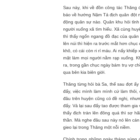
Sau này, khi về đồn công tác Thăng đ
báo về hướng Nậm Tả địch quân đột nh
động quân sự nào. Quân khu hỏi tỉnh
người xuống xã tìm hiểu. Xã cùng huyệ
thì thấy ngổn ngang đồ đạc của quân
lên núi thì hiện ra trước mắt hơn chục
khô, có cái còn ri rỉ máu. Ai nấy khiế
mặt làm mọi người nằm rạp xuống. Khi
ra, trong gần chục ngày bám trụ vợ ch
qua bên kia biên giới.
Thăng từng hỏi bà Sa, thế sau đợt ấy
đấy, việc mình làm mình cứ làm thôi
đâu trên huyện cũng có đề nghị, nhưn
đấy. Vả lại sau đấy tao được tham gia
thấy địch tràn lên đông quá thì sợ hãi 
thần. Mà nghe đâu sau này nó lên cán 
gieo lại trong Thăng một nỗi niềm.
Chính trong những ngày tháng súng đ