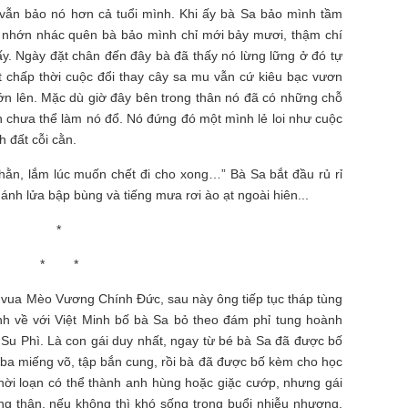
vẫn bảo nó hơn cả tuổi mình. Khi ấy bà Sa bảo mình tầm
c nhớn nhác quên bà bảo mình chỉ mới bảy mươi, thậm chí
ấy. Ngày đặt chân đến đây bà đã thấy nó lừng lững ở đó tự
t chấp thời cuộc đổi thay cây sa mu vẫn cứ kiêu bạc vươn
ớn lên. Mặc dù giờ đây bên trong thân nó đã có những chỗ
 chưa thể làm nó đổ. Nó đứng đó một mình lẻ loi như cuộc
 đất cỗi cằn.
hằn, lắm lúc muốn chết đi cho xong…” Bà Sa bắt đầu rủ rỉ
ánh lửa bập bùng và tiếng mưa rơi ào ạt ngoài hiên...
*
* *
a vua Mèo Vương Chính Đức, sau này ông tiếp tục tháp tùng
h về với Việt Minh bố bà Sa bỏ theo đám phỉ tung hoành
Su Phì. Là con gái duy nhất, ngay từ bé bà Sa đã được bố
 ba miếng võ, tập bắn cung, rồi bà đã được bố kèm cho học
thời loạn có thể thành anh hùng hoặc giặc cướp, nhưng gái
ng thân, nếu không thì khó sống trong buổi nhiễu nhương.