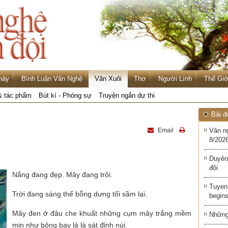
hảy
Bình Luận Văn Nghệ
Văn Xuôi
Thơ
Người Lính
Thế Giớ
& tác phẩm
Bút kí - Phóng sự
Truyện ngắn dự thi
Bài đ
Email
Văn n
8/2026
Duyên
đội
Nắng đang đẹp. Mây đang trôi.
Tuyen 
Trời đang sáng thế bỗng dưng tối sầm lại.
begins
Mây đen ở đâu che khuất những cụm mây trắng mềm
Những 
mịn như bông bay là là sát đỉnh núi.