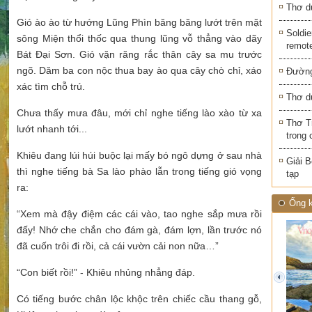
Thơ d
Gió ào ào từ hướng Lũng Phìn băng băng lướt trên mặt
Soldie
sông Miện thổi thốc qua thung lũng vỗ thẳng vào dãy
remot
Bát Đại Sơn. Gió vặn răng rắc thân cây sa mu trước
ngõ. Dăm ba con nộc thua bay ào qua cây chò chỉ, xáo
Đường
xác tìm chỗ trú.
Thơ d
Chưa thấy mưa đâu, mới chỉ nghe tiếng lào xào từ xa
Thơ T
lướt nhanh tới...
trong 
Khiêu đang lúi húi buộc lại mấy bó ngô dựng ở sau nhà
Giải B
thì nghe tiếng bà Sa lào phào lẫn trong tiếng gió vọng
tạp
ra:
Ống k
“Xem mà đậy điệm các cái vào, tao nghe sắp mưa rồi
đấy! Nhớ che chắn cho đám gà, đám lợn, lần trước nó
đã cuốn trôi đi rồi, cả cái vườn cải non nữa…”
“Con biết rồi!” - Khiêu nhủng nhẳng đáp.
prev
Có tiếng bước chân lộc khộc trên chiếc cầu thang gỗ,