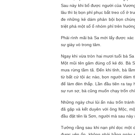
Sau này khi bố được người của Vương
lâu thì bị bọn phỉ phục bắt treo cổ ở 
đe những kẻ dám phản bội bọn chúng
triệt phá một số ổ nhóm phỉ trên hướ
Phải rình mãi bà Sa mới lấy được xác 
sự giày vò trong tâm.
Ngay khi vừa tròn hai mươi tuổi bà Sa
Một mũi tên găm đúng cổ kẻ đó. Bà S
mưa rừng tầm tã. Đến khi tỉnh, bà lầm
từ bất cứ tội ác nào, bọn người dám
để làm đèn thắp. Lần đầu tiên ra tay 
sự run sợ, bà cũng muốn chạy trốn c
Những ngày chui lủi ẩn náu trốn tránh
đã gặp và kết duyên với ông Mộc, mộ
đầu đặt tên là Sơn, người mà sau này 
Tưởng rằng sau khi nạn phỉ dọc một dã
được yên ổn, không phải hằng ngày n