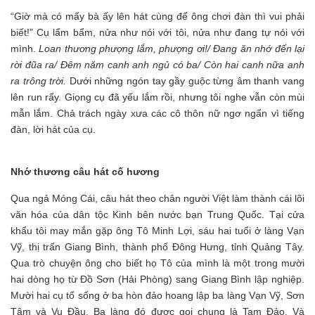
“Giờ mà có mấy bà ấy lên hát cùng để ông chơi đàn thì vui phải
biết!” Cụ lẩm bẩm, nửa như nói với tôi, nửa như đang tự nói với
mình.
Loan thương phượng lắm, phượng ơi!/ Đang ăn nhớ đến lại
rời đũa ra/ Đêm năm canh anh ngủ có ba/ Còn hai canh nữa anh
ra trông trời.
Dưới những ngón tay gầy guộc từng âm thanh vang
lên run rẩy. Giọng cụ đã yếu lắm rồi, nhưng tôi nghe vẫn còn mùi
mẫn lắm. Chả trách ngày xưa các cô thôn nữ ngơ ngẩn vì tiếng
đàn, lời hát của cụ.
Nhớ thương câu hát cố hương
Qua ngả Móng Cái, câu hát theo chân người Việt làm thành cái lõi
văn hóa của dân tộc Kinh bên nước bạn Trung Quốc. Tại cửa
khẩu tôi may mắn gặp ông Tô Minh Lợi, sáu hai tuổi ở làng Vạn
Vỹ, thị trấn Giang Bình, thành phố Đông Hưng, tỉnh Quảng Tây.
Qua trò chuyện ông cho biết họ Tô của mình là một trong mười
hai dòng họ từ Đồ Sơn (Hải Phòng) sang Giang Bình lập nghiệp.
Mười hai cụ tổ sống ở ba hòn đảo hoang lập ba làng Vạn Vỹ, Sơn
Tâm và Vu Đầu. Ba làng đó được gọi chung là Tam Đảo. Và