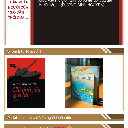
bước vào thế giới lạnh lẽo và dữ dội của thời
THÂN PHẬN
đại dữ liệu,... (DƯƠNG BÌNH NGUYÊN)
NGƯỜI CỦA
"GIÓ VẪN
THỔI QUA
RỪNG
NHIỆT ĐỚI"
Sách từ Nhà số 4
Đặt mua tạp chí Văn nghệ Quân đội