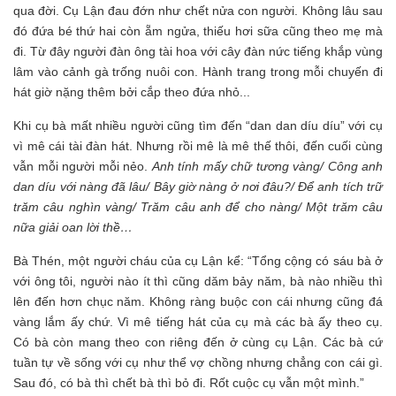
qua đời. Cụ Lận đau đớn như chết nửa con người. Không lâu sau
đó đứa bé thứ hai còn ẵm ngửa, thiếu hơi sữa cũng theo mẹ mà
đi. Từ đây người đàn ông tài hoa với cây đàn nức tiếng khắp vùng
lâm vào cảnh gà trống nuôi con. Hành trang trong mỗi chuyến đi
hát giờ nặng thêm bởi cắp theo đứa nhỏ...
Khi cụ bà mất nhiều người cũng tìm đến “dan dan díu díu” với cụ
vì mê cái tài đàn hát. Nhưng rồi mê là mê thế thôi, đến cuối cùng
vẫn mỗi người mỗi nẻo.
Anh tính mấy chữ tương vàng/ Công anh
dan díu với nàng đã lâu/ Bây giờ nàng ở nơi đâu?/ Để anh tích trữ
trăm câu nghìn vàng/ Trăm câu anh để cho nàng/ Một trăm câu
nữa giải oan lời thề…
Bà Thén, một người cháu của cụ Lận kể: “Tổng cộng có sáu bà ở
với ông tôi, người nào ít thì cũng dăm bảy năm, bà nào nhiều thì
lên đến hơn chục năm. Không ràng buộc con cái nhưng cũng đá
vàng lắm ấy chứ. Vì mê tiếng hát của cụ mà các bà ấy theo cụ.
Có bà còn mang theo con riêng đến ở cùng cụ Lận. Các bà cứ
tuần tự về sống với cụ như thể vợ chồng nhưng chẳng con cái gì.
Sau đó, có bà thì chết bà thì bỏ đi. Rốt cuộc cụ vẫn một mình.”