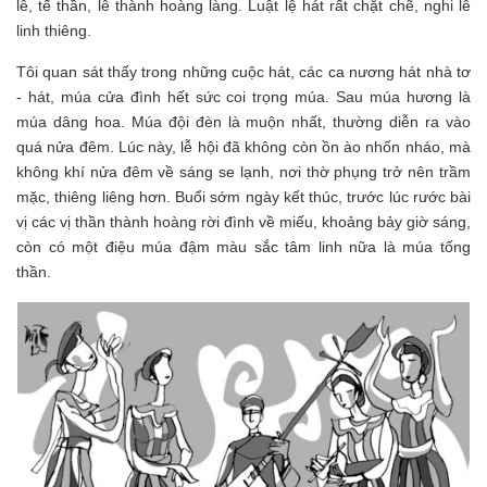
lễ, tế thần, lễ thành hoàng làng. Luật lệ hát rất chặt chẽ, nghi lễ
linh thiêng.
Tôi quan sát thấy trong những cuộc hát, các ca nương hát nhà tơ
- hát, múa cửa đình hết sức coi trọng múa. Sau múa hương là
múa dâng hoa. Múa đội đèn là muộn nhất, thường diễn ra vào
quá nửa đêm. Lúc này, lễ hội đã không còn ồn ào nhốn nháo, mà
không khí nửa đêm về sáng se lạnh, nơi thờ phụng trở nên trầm
mặc, thiêng liêng hơn. Buổi sớm ngày kết thúc, trước lúc rước bài
vị các vị thần thành hoàng rời đình về miếu, khoảng bảy giờ sáng,
còn có một điệu múa đậm màu sắc tâm linh nữa là múa tống
thần.