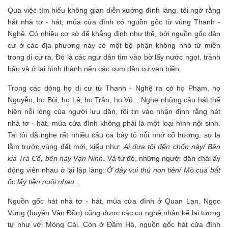
Qua việc tìm hiểu không gian diễn xướng đình làng, tôi ngờ rằng
hát nhà tơ - hát, múa cửa đình có nguồn gốc từ vùng Thanh -
Nghệ. Có nhiều cơ sở để khẳng định như thế, bởi nguồn gốc dân
cư ở các địa phương này có một bộ phận không nhỏ từ miền
trong di cư ra. Đó là các ngư dân tìm vào bờ lấy nước ngọt, tránh
bão và ở lại hình thành nên các cụm dân cư ven biển.
Trong các dòng họ di cư từ Thanh - Nghệ ra có họ Phạm, họ
Nguyễn, họ Bùi, họ Lê, họ Trần, họ Vũ... Nghe những câu hát thể
hiện nỗi lòng của người lưu dân, tôi tin vào nhận định rằng hát
nhà tơ - hát, múa cửa đình không phải là một loại hình nội sinh.
Tai tôi đã nghe rất nhiều câu ca bày tỏ nỗi nhớ cố hương, sự lạ
lẫm trước vùng đất mới, kiểu như:
Ai đưa tôi đến chốn này/ Bên
kia Trà Cổ, bên này Vạn Ninh
. Và từ đó, những người dân chài ấy
động viên nhau ở lại lập làng:
Ở đây vui thú non tiên/ Mò cua bắt
ốc lấy tiền nuôi nhau...
Nguồn gốc hát nhà tơ - hát, múa cửa đình ở Quan Lạn, Ngọc
Vừng (huyện Vân Đồn) cũng được các cụ nghệ nhân kể lại tương
tự như với Móng Cái. Còn ở Đầm Hà, nguồn gốc hát cửa đình