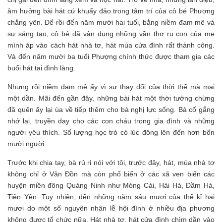
âm hưởng bài hát cứ khuấy đảo trong tâm trí của cô bé Phượng
chẳng yên. Để rồi đến năm mười hai tuổi, bằng niềm đam mê và
sự sáng tạo, cô bé đã vận dụng những vần thơ ru con của mẹ
mình áp vào cách hát nhà tơ, hát múa cửa đình rất thành công.
Và đến năm mười ba tuổi Phượng chính thức được tham gia các
buổi hát tại đình làng.
Nhưng rồi niềm đam mê ấy vì sự thay đổi của thời thế mà mai
một dần. Mãi đến gần đây, những bài hát một thời tưởng chừng
đã quên ấy lại ùa về tiếp thêm cho bà nghị lực sống. Bà cố gắng
nhớ lại, truyền dạy cho các con cháu trong gia đình và những
người yêu thích. Số lượng học trò có lúc đông lên đến hơn bốn
mười người.
Trước khi chia tay, bà rủ rỉ nói với tôi, trước đây, hát, múa nhà tơ
không chỉ ở Vân Đồn mà còn phổ biến ở các xã ven biển các
huyện miền đông Quảng Ninh như Móng Cái, Hải Hà, Đầm Hà,
Tiên Yên. Tuy nhiên, đến những năm sáu mươi của thế kỉ hai
mươi do một số nguyên nhân lễ hội đình ở nhiều địa phương
không được tổ chức nữa. Hát nhà tơ, hát cửa đình chìm dần vào