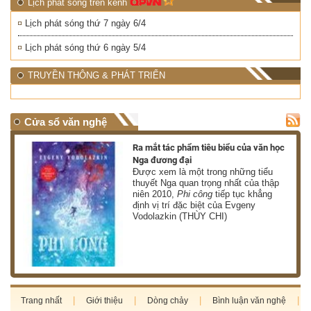
Lịch phát sóng trên kênh
Lịch phát sóng thứ 7 ngày 6/4
Lịch phát sóng thứ 6 ngày 5/4
TRUYỀN THÔNG & PHÁT TRIỂN
Cửa sổ văn nghệ
nh
Ra mắt tác phẩm tiêu biểu của văn học
Nga đương đại
g
Được xem là một trong những tiểu
thuyết Nga quan trọng nhất của thập
niên 2010,
Phi công
tiếp tục khẳng
định vị trí đặc biệt của Evgeny
Vodolazkin (THÙY CHI)
Trang nhất
Giới thiệu
Dòng chảy
Bình luận văn nghệ