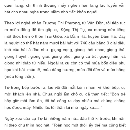
quên lãng, chỉ thỉnh thoảng mấy nghệ nhân làng lưu luyến vẫn
hát cho nhau nghe trong niềm nhớ tiếc khôn nguôi...
Theo lời nghệ nhân Trương Thị Phượng, từ Vân Đồn, tôi tiếp tục
ra miền đông để tìm gặp cụ Đặng Thị Tự, ca nương nức tiếng
một thời, hiện ở thôn Trại Giữa, xã Đầm Hà, huyện Đầm Hà. Đây
là người có thể hát năm mươi bài hát với 746 câu bằng 9 giai điệu
khó của hát ả đào như: giọng vọng, giọng thét nhạc, giọng thả,
giọng huỳnh, giọng giai, giọng phú, giọng ca trù, giọng hãm và
giọng nhị thập tứ hiếu. Ngoài ra cụ còn có thể múa bốn điệu phụ
họa khi hát: múa tế, múa dâng hương, múa đội đèn và múa bông
(múa tống thần).
Từ trong bếp bước ra, lau vội đôi mắt kèm nhèm vì khói bếp, cụ
mời khách lên nhà. Chưa ngồi ấm chỗ cụ đã than tiếc: “Bọn trẻ
bây giờ mải làm ăn, tôi bỏ công ra dạy nhiều mà chúng chẳng
học được mấy. Nhiều lúc tủi thân lại nhớ ngày xưa…”
Ngày xưa của cụ Tự là những năm nửa đầu thế kỉ trước, khi năn
nỉ theo chú thím học hát. “Toàn học mót thôi, ấy thế mà cũng biết