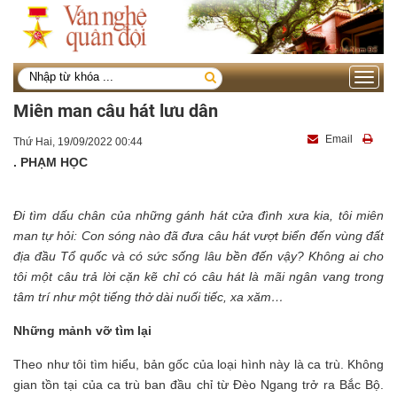
Toggle
navigati
Miên man câu hát lưu dân
Email
Thứ Hai, 19/09/2022 00:44
. PHẠM HỌC
Đi tìm dấu chân của những gánh hát cửa đình xưa kia, tôi miên
man tự hỏi: Con sóng nào đã đưa câu hát vượt biển đến vùng đất
địa đầu Tổ quốc và có sức sống lâu bền đến vậy? Không ai cho
tôi một câu trả lời cặn kẽ chỉ có câu hát là mãi ngân vang trong
tâm trí như một tiếng thở dài nuối tiếc, xa xăm…
Những mảnh vỡ tìm lại
Theo như tôi tìm hiểu, bản gốc của loại hình này là ca trù. Không
gian tồn tại của ca trù ban đầu chỉ từ Đèo Ngang trở ra Bắc Bộ.