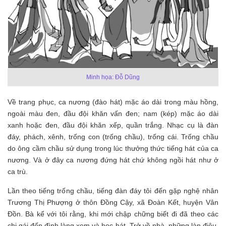
Minh họa: Đỗ Dũng
Về trang phục, ca nương (đào hát) mặc áo dài trong màu hồng,
ngoài màu đen, đầu đội khăn vấn đen; nam (kép) mặc áo dài
xanh hoặc đen, đầu đội khăn xếp, quần trắng. Nhạc cụ là đàn
đáy, phách, xênh, trống con (trống chầu), trống cái. Trống chầu
do ông cầm chầu sử dụng trong lúc thưởng thức tiếng hát của ca
nương. Và ở đây ca nương đứng hát chứ không ngồi hát như ở
ca trù.
Lần theo tiếng trống chầu, tiếng đàn đáy tôi đến gặp nghệ nhân
Trương Thị Phượng ở thôn Đồng Cậy, xã Đoàn Kết, huyện Vân
Đồn. Bà kể với tôi rằng, khi mới chập chững biết đi đã theo các
chị gái đến đình làng xem và học hát. Trở về nhà, những làn điệu,