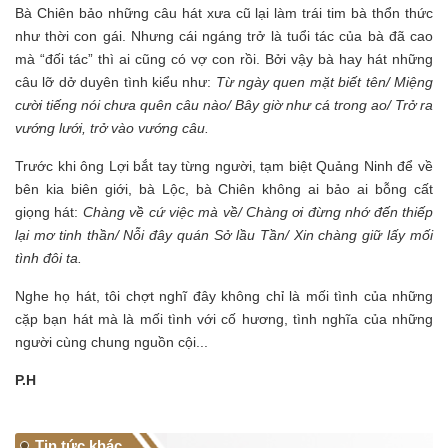
Bà Chiên bảo những câu hát xưa cũ lại làm trái tim bà thổn thức
như thời con gái. Nhưng cái ngáng trở là tuổi tác của bà đã cao
mà “đối tác” thì ai cũng có vợ con rồi. Bởi vậy bà hay hát những
câu lỡ dở duyên tình kiểu như:
Từ ngày quen mặt biết tên/ Miệng
cười tiếng nói chưa quên câu nào/ Bây giờ như cá trong ao/ Trở ra
vướng lưới, trở vào vướng câu.
Trước khi ông Lợi bắt tay từng người, tạm biệt Quảng Ninh để về
bên kia biên giới, bà Lộc, bà Chiên không ai bảo ai bỗng cất
giọng hát:
Chàng về cứ việc mà về/ Chàng ơi đừng nhớ đến thiếp
lại mơ tinh thần/ Nỗi đây quán Sở lầu Tần/ Xin chàng giữ lấy mối
tình đôi ta.
Nghe họ hát, tôi chợt nghĩ đây không chỉ là mối tình của những
cặp bạn hát mà là mối tình với cố hương, tình nghĩa của những
người cùng chung nguồn cội...
P.H
Tin tức khác