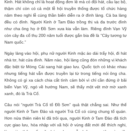
Kinh. Hát không chỉ là hoạt động đơn lẻ mà có đội hát, câu lạc bộ,
thậm chí còn có cả một lễ hội truyền thống được tổ chức hàng
năm theo nghi lễ cúng thần biển diễn ra ở đình làng. Cả ba làng
đều có đình. Người Kinh ở Tam Đảo trồng thị và đa trước đình
như cha ông họ ở Đồ Sơn xưa kia vẫn làm. Riêng đình Vạn Vỹ
còn cây đa cổ thụ 200 năm tuổi được gắn bia đề là “Cây tương tư
Nam quốc.”
Ngày làng vào hội, phụ nữ người Kinh mặc áo dài trẩy hội, đi hát
nhà tơ, hát cửa đình. Năm nào, hội làng cũng đón những vị khách
đặc biệt từ Móng Cái sang hát giao lưu. Quốc tịch có khác nhau
nhưng tiếng hát vẫn được truyền lại từ trong tiếng nói ông cha.
Không có gì xa cách chia cắt tình cảm bởi vì chỉ cần đứng ở bãi
biển Vạn Vỹ, ngó về hướng Nam, sẽ thấy một vệt mờ mờ xanh
xanh, đó là Trà Cổ.
Câu nói “người Trà Cổ tổ Đồ Sơn” quả thật chẳng sai. Như thế
người Kinh ở Tam Đảo và người Trà Cổ có cùng chung tổ quán.
Hơn nửa thiên niên kỉ đã trôi qua, người Kinh ở Tam Đảo đã tích
cực giao lưu, hòa nhập với xã hội ở vùng đất mới để thích nghi,