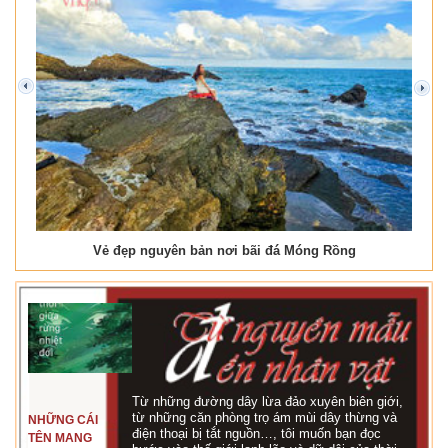
prev
next
Vẻ đẹp nguyên bản nơi bãi đá Móng Rồng
Từ những đường dây lừa đảo xuyên biên giới,
từ những căn phòng trọ ám mùi dây thừng và
NHỮNG CÁI
điện thoại bị tắt nguồn…, tôi muốn bạn đọc
TÊN MANG