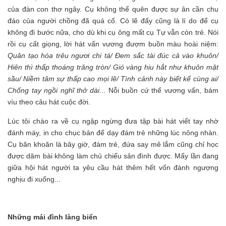
của đàn con thơ ngây. Cụ không thể quên được sự ân cần chu
đáo của người chồng đã quá cố. Có lẽ đấy cũng là lí do để cụ
không đi bước nữa, cho dù khi cụ ông mất cụ Tự vẫn còn trẻ. Nói
rồi cụ cất giọng, lời hát vấn vương đượm buồn màu hoài niệm:
Quân tạo hóa trêu ngươi chi tá/ Đem sắc tài đúc cả vào khuôn/
Hiên thì thấp thoáng trăng tròn/ Gió vàng hiu hắt như khuôn mặt
sầu/ Niềm tâm sự thấp cao mọi lẽ/ Tình cảnh này biết kể cùng ai/
Chống tay ngồi nghĩ thở dài
... Nỗi buồn cứ thế vương vấn, bám
víu theo câu hát cuộc đời.
Lúc tôi chào ra về cụ ngập ngừng đưa tập bài hát viết tay nhờ
đánh máy, in cho chục bản để dạy đám trẻ những lúc nông nhàn.
Cụ băn khoăn là bây giờ, đám trẻ, đứa say mê lắm cũng chỉ học
được dăm bài không làm chủ chiếu sân đình được. Mấy lần đang
giữa hội hát người ta yêu cầu hát thêm hết vốn đành ngượng
nghịu đi xuống...
Những mái đình làng biển