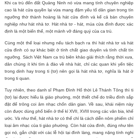
Khi ca trù đến đất Quảng Ninh nó vừa mang tính chuyên nghiệp
cao là hát cửa quyền lại vừa mang đậm yếu tố dân gian trong tín
ngưỡng thờ thành hoàng là hát cửa đình và kể cả bán chuyên
nghiệp như hát nhà tơ. Hát nhà tơ - hát, múa cửa đình được xác
định là một biến thể, một mảnh vỡ đáng quý của ca trù.
Cùng một thể loại nhưng nếu tách bạch ra thì hát nhà tơ và hát
cửa đình có sự khác biệt ở tính chất giao duyên và tính chất tín
ngưỡng. Sách Việt Nam ca trù biên khảo giải thích rằng thời xưa,
dân chúng ít khi tìm ả đào về nhà hát, chỉ các quan khi yến tiệc
trong dinh hay trong ti (tơ) nên gọi là hát nhà tơ, nghĩa là hát ở
trong ti quan.
Tuy nhiên, theo danh sĩ Phạm Đình Hổ thời Lê Thánh Tông thì ti
(tơ) lại được hiểu là giáo phường, một thiết chế do triều đình sắp
đặt để trông coi âm nhạc chốn dân gian. Về sau, khái niệm này
còn được dùng phổ biến ở thế kỉ XVII, XVIII trong các văn bia, khế
ước. Và như thế, hát nhà tơ có thể chỉ là cách diễn nôm phiếm chỉ
loại âm nhạc của ti giáo phường. Còn hát cửa đình, đúng như tên
gọi nó, gắn chặt với các lễ hội tại đình làng, mang nặng tính nghi