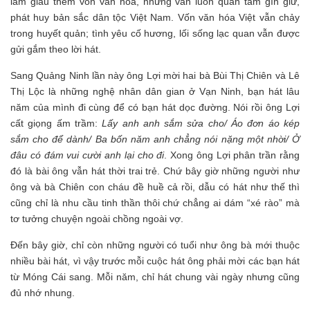
làm giàu thêm vốn văn hóa, nhưng vẫn luôn quan tâm gìn giữ,
phát huy bản sắc dân tộc Việt Nam. Vốn văn hóa Việt vẫn chảy
trong huyết quản; tình yêu cố hương, lối sống lạc quan vẫn được
gửi gắm theo lời hát.
Sang Quảng Ninh lần này ông Lợi mời hai bà Bùi Thị Chiên và Lê
Thị Lộc là những nghệ nhân dân gian ở Vạn Ninh, bạn hát lâu
năm của mình đi cùng để có bạn hát dọc đường. Nói rồi ông Lợi
cất giọng ấm trầm:
Lấy anh anh sắm sửa cho/ Áo đơn áo kép
sắm cho để dành/ Ba bốn năm anh chẳng nói nặng một nhời/ Ở
đâu có đám vui cười anh lại cho đi
. Xong ông Lợi phân trần rằng
đó là bài ông vẫn hát thời trai trẻ. Chứ bây giờ những người như
ông và bà Chiên con cháu đề huề cả rồi, dẫu có hát như thế thì
cũng chỉ là nhu cầu tinh thần thôi chứ chẳng ai dám “xé rào” mà
tơ tưởng chuyện ngoài chồng ngoài vợ.
Đến bây giờ, chỉ còn những người có tuổi như ông bà mới thuộc
nhiều bài hát, vì vậy trước mỗi cuộc hát ông phải mời các bạn hát
từ Móng Cái sang. Mỗi năm, chỉ hát chung vài ngày nhưng cũng
đủ nhớ nhung.