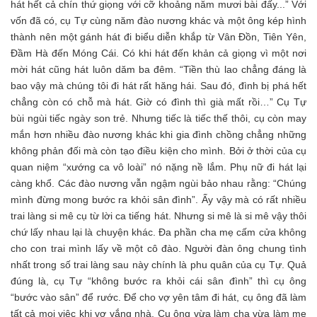
hát hết cả chín thứ giọng với cỡ khoảng năm mươi bài đấy...” Với
vốn đã có, cụ Tự cùng năm đào nương khác và một ông kép hình
thành nên một gánh hát đi biểu diễn khắp từ Vân Đồn, Tiên Yên,
Đầm Hà đến Móng Cái. Có khi hát đến khản cả giọng vì một nơi
mời hát cũng hát luôn dăm ba đêm. “Tiền thù lao chẳng đáng là
bao vậy mà chúng tôi đi hát rất hăng hái. Sau đó, đình bị phá hết
chẳng còn có chỗ mà hát. Giờ có đình thì già mất rồi…” Cụ Tự
bùi ngùi tiếc ngày son trẻ. Nhưng tiếc là tiếc thế thôi, cụ còn may
mắn hơn nhiều đào nương khác khi gia đình chồng chẳng những
không phản đối mà còn tạo điều kiện cho mình. Bởi ở thời của cụ
quan niệm “xướng ca vô loài” nó nặng nề lắm. Phụ nữ đi hát lại
càng khổ. Các đào nương vẫn ngậm ngùi bảo nhau rằng: “Chúng
mình đừng mong bước ra khỏi sân đình”. Ấy vậy mà có rất nhiều
trai làng si mê cụ từ lời ca tiếng hát. Nhưng si mê là si mê vậy thôi
chứ lấy nhau lại là chuyện khác. Đa phần cha mẹ cấm cửa không
cho con trai mình lấy về một cô đào. Người đàn ông chung tình
nhất trong số trai làng sau này chính là phu quân của cụ Tự. Quả
đúng là, cụ Tự “không bước ra khỏi cái sân đình” thì cụ ông
“bước vào sân” để rước. Để cho vợ yên tâm đi hát, cụ ông đã làm
tất cả mọi việc khi vợ vắng nhà. Cụ ông vừa làm cha vừa làm mẹ