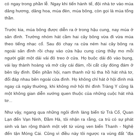
có ngay trong phần lễ. Ngay khi tiến hành tế, đội nhà tơ vào múa
dâng hương, dâng hoa, múa đèn, múa bông, còn gọi là múa tống
thần.
Trước kia, múa bông được diễn ra ở trong hậu cung, nay múa ở
sân đình. Trưởng nhóm hát cầm hai cây bông vừa đi vừa múa
theo tiếng nhạc cổ. Sau đó chạy ra cửa ném hai cây bông ra
ngoài sân đình rồi chạy vào cửa hậu cung cùng thầy mo mỗi
người giật một dải vải đỏ treo ở cửa. Họ buộc dải đỏ vào bụng,
vái lạy thành hoàng và mở cây cái đám, rồi cất cây đóng đám ở
bên tây đình. Đến phần hội, nam thanh nữ tú tha hồ hát nhà tơ,
đối đáp nhau bên ngoài cửa đình. Họ không chỉ hát ở hội đình mà
ngay cả ngày thường, khi không mở hội thì đình Tràng Y cũng là
một không gian diễn xướng quen thuộc của những cuộc hát nhà
tơ...
Như vậy, ngang qua những ngôi đình làng biển từ Trà Cổ, Quan
Lạn đến Vạn Ninh, Đầm Hà, tôi nhận ra rằng, ca trù có sự phát
sinh và lan rộng thành một vệt từ vùng ven biển Thanh - Nghệ
đến tận Móng Cái. Cũng vì điều này tôi ngược ra vùng đất “địa