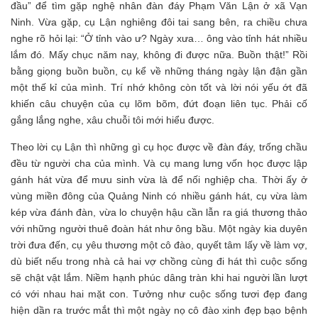
đầu” để tìm gặp nghệ nhân đàn đáy Phạm Văn Lận ở xã Vạn
Ninh. Vừa gặp, cụ Lận nghiêng đôi tai sang bên, ra chiều chưa
nghe rõ hỏi lại: “Ở tỉnh vào ư? Ngày xưa… ông vào tỉnh hát nhiều
lắm đó. Mấy chục năm nay, không đi được nữa. Buồn thật!” Rồi
bằng giọng buồn buồn, cụ kể về những tháng ngày lận đận gần
một thế kỉ của mình. Trí nhớ không còn tốt và lời nói yếu ớt đã
khiến câu chuyện của cụ lõm bõm, đứt đoạn liên tục. Phải cố
gắng lắng nghe, xâu chuỗi tôi mới hiểu được.
Theo lời cụ Lận thì những gì cụ học được về đàn đáy, trống chầu
đều từ người cha của mình. Và cụ mang lưng vốn học được lập
gánh hát vừa để mưu sinh vừa là để nối nghiệp cha. Thời ấy ở
vùng miền đông của Quảng Ninh có nhiều gánh hát, cụ vừa làm
kép vừa đánh đàn, vừa lo chuyện hậu cần lẫn ra giá thương thảo
với những người thuê đoàn hát như ông bầu. Một ngày kia duyên
trời đưa đến, cụ yêu thương một cô đào, quyết tâm lấy về làm vợ,
dù biết nếu trong nhà cả hai vợ chồng cùng đi hát thì cuộc sống
sẽ chật vật lắm. Niềm hạnh phúc dâng tràn khi hai người lần lượt
có với nhau hai mặt con. Tưởng như cuộc sống tươi đẹp đang
hiện dần ra trước mắt thì một ngày nọ cô đào xinh đẹp bạo bệnh