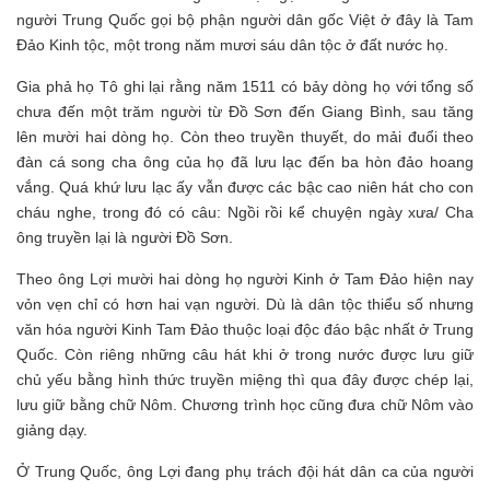
người Trung Quốc gọi bộ phận người dân gốc Việt ở đây là Tam
Đảo Kinh tộc, một trong năm mươi sáu dân tộc ở đất nước họ.
Gia phả họ Tô ghi lại rằng năm 1511 có bảy dòng họ với tổng số
chưa đến một trăm người từ Đồ Sơn đến Giang Bình, sau tăng
lên mười hai dòng họ. Còn theo truyền thuyết, do mải đuổi theo
đàn cá song cha ông của họ đã lưu lạc đến ba hòn đảo hoang
vắng. Quá khứ lưu lạc ấy vẫn được các bậc cao niên hát cho con
cháu nghe, trong đó có câu: Ngồi rồi kể chuyện ngày xưa/ Cha
ông truyền lại là người Đồ Sơn.
Theo ông Lợi mười hai dòng họ người Kinh ở Tam Đảo hiện nay
vỏn vẹn chỉ có hơn hai vạn người. Dù là dân tộc thiểu số nhưng
văn hóa người Kinh Tam Đảo thuộc loại độc đáo bậc nhất ở Trung
Quốc. Còn riêng những câu hát khi ở trong nước được lưu giữ
chủ yếu bằng hình thức truyền miệng thì qua đây được chép lại,
lưu giữ bằng chữ Nôm. Chương trình học cũng đưa chữ Nôm vào
giảng dạy.
Ở Trung Quốc, ông Lợi đang phụ trách đội hát dân ca của người