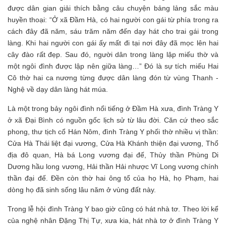
được dân gian giải thích bằng câu chuyện bảng lảng sắc màu
huyền thoại: “Ở xã Đầm Hà, có hai người con gái từ phía trong ra
cách đây đã năm, sáu trăm năm đến dạy hát cho trai gái trong
làng. Khi hai người con gái ấy mất đi tại nơi đây đã mọc lên hai
cây đào rất đẹp. Sau đó, người dân trong làng lập miếu thờ và
một ngôi đình được lập nên giữa làng…” Đó là sự tích miếu Hai
Cô thờ hai ca nương từng được dân làng đón từ vùng Thanh -
Nghệ về dạy dân làng hát múa.
Là một trong bảy ngôi đình nổi tiếng ở Đầm Hà xưa, đình Tràng Y
ở xã Đại Bình có nguồn gốc lịch sử từ lâu đời. Căn cứ theo sắc
phong, thư tịch cổ Hán Nôm, đình Tràng Y phối thờ nhiều vị thần:
Cửa Hà Thái liệt đại vương, Cửa Hà Khánh thiện đại vương, Thổ
địa đô quan, Hà bá Long vương đại đế, Thủy thần Phùng Di
Dương hầu long vương, Hải thần Hải nhược Vĩ Long vương chính
thần đại đế. Đền còn thờ hai ông tổ của họ Hà, họ Phạm, hai
dòng họ đã sinh sống lâu năm ở vùng đất này.
Trong lễ hội đình Tràng Y bao giờ cũng có hát nhà tơ. Theo lời kể
của nghệ nhân Đặng Thị Tự, xưa kia, hát nhà tơ ở đình Tràng Y