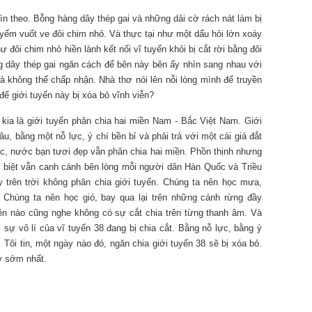
n theo. Bỗng hàng dây thép gai và những dải cờ rách nát làm bị
yếm vuốt ve đôi chim nhỏ. Và thực tại như một dấu hỏi lớn xoáy
đôi chim nhỏ hiền lành kết nối vĩ tuyến khỏi bị cắt rời bằng đôi
 dây thép gai ngăn cách để bên này bên ấy nhìn sang nhau với
là không thể chấp nhận. Nhà thơ nói lên nỗi lòng mình để truyền
để giới tuyến này bị xóa bỏ vĩnh viễn?
c kia là giới tuyến phân chia hai miền Nam - Bắc Việt Nam. Giới
u, bằng một nỗ lực, ý chí bền bỉ và phải trả với một cái giá đắt
, nước bạn tươi đẹp vẫn phân chia hai miền. Phồn thịnh nhưng
li biệt vẫn canh cánh bên lòng mỗi người dân Hàn Quốc và Triều
 trên trời không phân chia giới tuyến. Chúng ta nên học mưa,
 Chúng ta nên học gió, bay qua lại trên những cánh rừng đầy
ên nào cũng nghe không có sự cắt chia trên từng thanh âm. Và
ái sự vô lí của vĩ tuyến 38 đang bị chia cắt. Bằng nỗ lực, bằng ý
Tôi tin, một ngày nào đó, ngăn chia giới tuyến 38 sẽ bị xóa bỏ.
y sớm nhất.