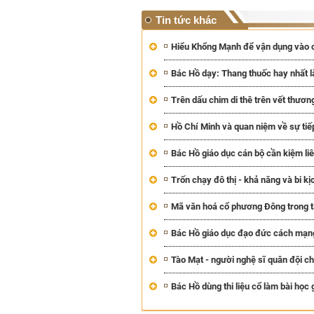
Tin tức khác
Hiểu Khổng Mạnh để vận dụng vào 
Bác Hồ dạy: Thang thuốc hay nhất là
Trên dấu chim di thê trên vết thươ
Hồ Chí Minh và quan niệm về sự tiếp t
Bác Hồ giáo dục cán bộ cần kiệm li
Trốn chạy đô thị - khả năng và bi kị
Mã văn hoá cổ phương Đông trong 
Bác Hồ giáo dục đạo đức cách mạn
Tào Mạt - người nghệ sĩ quân đội chí
Bác Hồ dùng thi liệu cổ làm bài học 