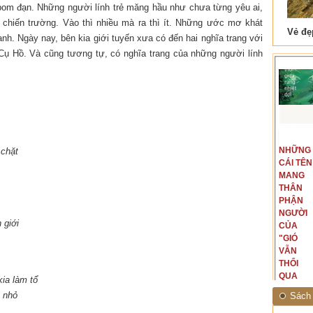
 bom đạn. Những người lính trẻ măng hầu như chưa từng yêu ai,
ào chiến trường. Vào thì nhiều mà ra thì ít. Những ước mơ khát
 Tam Cốc
Lẫm liệt Hải Vân quan
anh. Ngày nay, bên kia giới tuyến xưa có đến hai nghĩa trang với
Cụ Hồ. Và cũng tương tự, có nghĩa trang của những người lính
t văn là
Là người đi dọc biên giới phía
NGUYÊN
NHỮNG
 chặt
ấu, một
Bắc, tôi có thế mạnh khi hình
MẪU
CÁI TÊN
hế giới từ
dung, mở ra không gian của giai
CỦA TÔI
MANG
hà văn tự
đoạn lịch sử đó... (PHẠM VÂN
LÀ
THÂN
eo ý mình...
ANH)
NHỮNG
PHẬN
NGƯỜI
NGƯỜI
 giới
ĐÃ PHẤT
CỦA
CAO CỜ
"GIÓ
HỒNG
VẪN
THÁNG
THỔI
TÁM
QUA
ia làm tổ
NĂM
RỪNG
 nhỏ
Sách 
1945
NHIỆT