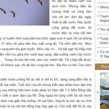
tôi bật nụ nhiều cảm xúc
tươi mới. Nhưng điều ấn
Những 
tượng nhất và cũng làm
Tuyen 
cho tôi ám ảnh dài ngày
begins
nhất là đất nước Hàn Quốc
cũng giống đất nước tôi
Thơ d
trước đây: bị chia cắt làm
ày vĩ tuyến nhìn sang bên kia (như ngày xưa ở quê, tôi và những
Trung
khiêm
7 nhìn về phía bên kia, mắt rưng lệ). Tôi nhìn đất trời. Nhìn
 sang bên kia giới tuyến. Nhìn cây cỏ… Và bất ngờ tôi thấy một
'Cú rờ
chấm nhỏ xíu giữa trời xanh bay sang, đậu xuống cành cây trước
Vĩ Ng
… Trong tôi trào lên một cảm xúc mãnh liệt. Tôi chộp bắt được
 về khách sạn, tôi đã làm xong bài thơ. Bài thơ có tên
Con chim
Ống k
chiến tranh chống Mĩ ác liệt ở thế kỉ XX, dòng sông Bến Hải là
ắt hai miền. Tuổi nhỏ của tôi chứng kiến bao nhiêu bom đạn trút
g sau những trận bom hoặc pháo từ Hạm đội 7 ở biển Đông bắn
prev
 chết vì bom đạn của Mĩ. Ông ngoại tôi cũng chết lúc tôi mười
 bom của giặc thả xuống, nổ sát hầm, ông tôi bị sức ép và vĩnh
 luôn bị xé nát bởi tiếng máy bay gào rú. Còn mặt đất thì bị cày