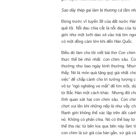
Sao dây thép gai làm bị thương cả tầm nh
Đứng trước vĩ tuyến 38 của đất nước Hàn 
quê tôi. Nỗi đau chia cắt là nỗi đau của
giới như một lưỡi dao xẻ vào trái tim ngư
có một đồng cảm lớn khi đến Hàn Quốc.
Điều đó làm cho tôi viết bài thơ
Con chim
thực thể bé nhỏ nhất: con chim sâu. 
thường như bao ngày bình thường. Nhưng 
thấy. Nó là món quà tặng quý giá nhất ch
việc” để chắp cánh cho trí tưởng tượng 
vô tư “ngó nghiêng ve mắt” để tìm mồi, dù
từ Bắc Hàn một cách khác. Nhưng đôi châ
tĩnh quan sát hai con chim sâu. Con chi
chợt vui lên khi những nếp lá như vẫy c
Ranh giới không thể xác lập trên đôi cánh
nó. Không có phân chia. Nó có thể bay t
thể tha rác từ bên kia qua bên này làm tổ
con chim là sứ giả của hàn gắn, sứ giả củ