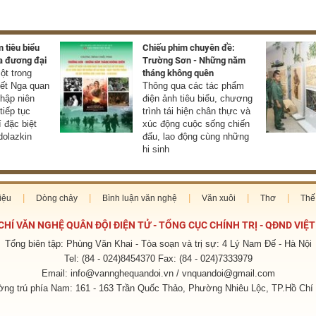
 tiêu biểu
Chiếu phim chuyên đề:
a đương đại
Trường Sơn - Những năm
t trong
tháng không quên
yết Nga quan
Thông qua các tác phẩm
thập niên
điện ảnh tiêu biểu, chương
tiếp tục
trình tái hiện chân thực và
í đặc biệt
xúc động cuộc sống chiến
olazkin
đấu, lao động cùng những
hi sinh
iệu
Dòng chảy
Bình luận văn nghệ
Văn xuôi
Thơ
Thế 
CHÍ VĂN NGHỆ QUÂN ĐỘI ĐIỆN TỬ - TỔNG CỤC CHÍNH TRỊ - QĐND VIỆ
Tổng biên tập: Phùng Văn Khai - Tòa soạn và trị sự: 4 Lý Nam Đế - Hà Nội
Tel: (84 - 024)8454370 Fax: (84 - 024)7333979
Email: info@vannghequandoi.vn / vnquandoi@gmail.com
ng trú phía Nam: 161 - 163 Trần Quốc Thảo, Phường Nhiêu Lộc, TP.Hồ Chí