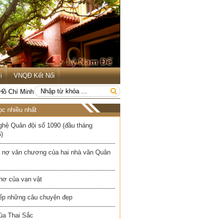
i
VNQĐ Kết Nối
 Hồ Chí Minh
ọc nhiều nhất
ghệ Quân đội số 1090 (đầu tháng
)
 nợ văn chương của hai nhà văn Quân
hơ của vạn vật
iếp những câu chuyện đẹp
ủa Thai Sắc