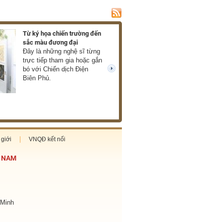
Từ ký họa chiến trường đến
Ra mắt hồi ký về c
sắc màu đương đại
của Xuân Phượng
Đây là những nghệ sĩ từng
Những thước phim
trực tiếp tham gia hoặc gắn
mở ra trước mắt 
bó với Chiến dịch Điện
về chiến tranh châ
next
Biên Phủ.
thực, giàu cảm xú
cùng tàn khốc. (T
giới
VNQĐ kết nối
T NAM
 Minh