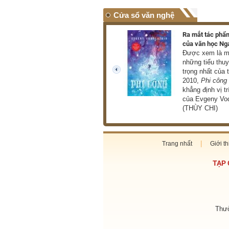
Cửa sổ văn nghệ
Triển lãm hơn 100 tác phẩm
Ra mắt tác phẩm
của danh họa Lê Bá Đảng
của văn học Ng
Triển lãm giới thiệu đến
Được xem là mộ
công chúng hơn 100 tác
những tiểu thu
phẩm tiêu biểu thuộc nhiều
trọng nhất của 
prev
loại hình như hội họa, điêu
2010,
Phi công
khắc, phù điêu (THU HÀ)
khẳng định vị tr
của Evgeny Vod
(THÙY CHI)
Trang nhất
Giới th
TẠP 
Thườ