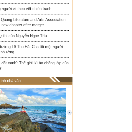
người đi theo vết chiến tranh
Quang Literature and Arts Association
 new chapter after merger
ự thi của Nguyễn Ngọc Trìu
 tướng Lê Thu Hà: Cha tôi một người
 nhường
i đất xanh': Thế giới kì ảo chồng lớp của
ư
ính nhà văn
next