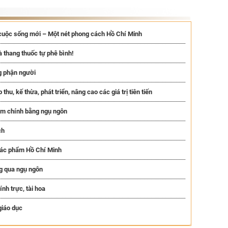
cuộc sống mới – Một nét phong cách Hồ Chí Minh
 thang thuốc tự phê bình!
ng phận người
hu, kế thừa, phát triển, nâng cao các giá trị tiên tiến
êm chính bằng ngụ ngôn
ch
tác phẩm Hồ Chí Minh
g qua ngụ ngôn
nh trực, tài hoa
giáo dục