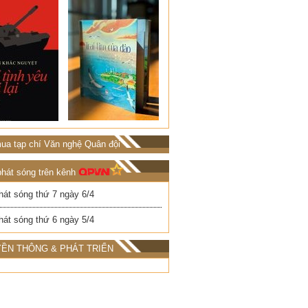
ua tạp chí Văn nghệ Quân đội
phát sóng trên kênh
hát sóng thứ 7 ngày 6/4
hát sóng thứ 6 ngày 5/4
ỀN THÔNG & PHÁT TRIỂN