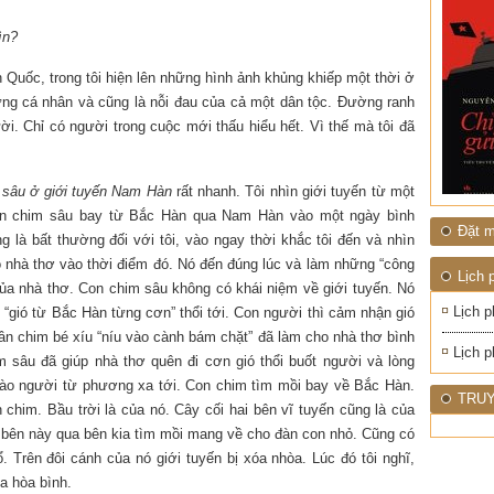
ĐỚI"
ìn?
Quốc, trong tôi hiện lên những hình ảnh khủng khiếp một thời ở
 từng cá nhân và cũng là nỗi đau của cả một dân tộc. Đường ranh
ời. Chỉ có người trong cuộc mới thấu hiểu hết. Vì thế mà tôi đã
 sâu ở giới tuyến Nam Hàn
rất nhanh. Tôi nhìn giới tuyến từ một
Con chim sâu bay từ Bắc Hàn qua Nam Hàn vào một ngày bình
Đặt m
là bất thường đối với tôi, vào ngay thời khắc tôi đến và nhìn
o nhà thơ vào thời điểm đó. Nó đến đúng lúc và làm những “công
Lịch 
của nhà thơ. Con chim sâu không có khái niệm về giới tuyến. Nó
Lịch p
 “gió từ Bắc Hàn từng cơn” thổi tới. Con người thì cảm nhận gió
n chim bé xíu “níu vào cành bám chặt” đã làm cho nhà thơ bình
Lịch p
m sâu đã giúp nhà thơ quên đi cơn gió thổi buốt người và lòng
hào người từ phương xa tới. Con chim tìm mồi bay về Bắc Hàn.
TRUY
 chim. Bầu trời là của nó. Cây cối hai bên vĩ tuyến cũng là của
ừ bên này qua bên kia tìm mồi mang về cho đàn con nhỏ. Cũng có
. Trên đôi cánh của nó giới tuyến bị xóa nhòa. Lúc đó tôi nghĩ,
a hòa bình.