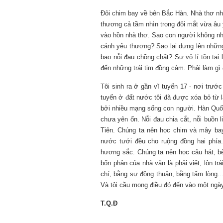
Đôi chim bay về bên Bắc Hàn. Nhà thơ nhì
thương cả tầm nhìn trong đôi mắt vừa âu 
vào hồn nhà thơ. Sao con người không như 
cánh yêu thương? Sao lại dựng lên những
bao nỗi đau chồng chất? Sự vô lí tồn tại 
đến những trái tim đồng cảm. Phải làm gì 
Tôi sinh ra ở gần vĩ tuyến 17 - nơi trướ
tuyến ở đất nước tôi đã được xóa bỏ từ lâ
bởi nhiều mạng sống con người. Hàn Quốc
chưa yên ổn. Nỗi đau chia cắt, nỗi buồn 
Tiên. Chúng ta nên học chim và mây bay
nước tưới đều cho ruộng đồng hai phía.
hương sắc. Chúng ta nên học câu hát, b
bổn phận của nhà văn là phải viết, lộn tr
chí, bằng sự đồng thuận, bằng tấm lòng… 
Và tôi cầu mong điều đó đến vào một ngà
T.Q.Đ