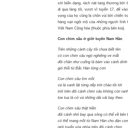
xới biến dạng, rách nát tang thương bởi
đi qua làng tôi, vượt vĩ tuyến 17, để v
Mùa xanh
vọng của họ cũng bị chôn vùi bởi chiến tr
hàng vạn ngôi mộ của những người lính 
Việt Nam Cộng hòa (thuộc phía bên kia).
Con chim sâu ở giới tuyến Nam Hàn
Trên những cành cây tôi chưa biết tên
có con chim sâu ngó nghiêng ve mắt
Tôi từng hình dung viế
NHỮNG
đôi chân như cuống lá bám vào cành dính
công việc của sự hư c
NGƯỜI
hành trình phác dựng t
gió thổi từ Bắc Hàn từng cơn
TÔI GẶP,
trí tưởng tượng, nơi n
NHỮNG
do tạo hình mọi thứ th
Con chim sâu tìm mồi
CHUYỆN
(TRẦN THỊ TÚ NGỌC)
và lá xanh lật từng nếp trời chào tôi tới
TÔI VIẾT
trời trên đôi cánh chim sâu không còn ranh
toe tua lá cờ và những dải vải bay theo
Con chim sâu thật hiền
đôi cánh nhỏ bay qua sông có thể về bên k
có thể mang mồi từ Nam Hàn cho đàn con
giới tuyến xóa nhòa trên đôi cánh chim