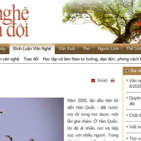
hảy
Bình Luận Văn Nghệ
Văn Xuôi
Thơ
Người Lính
Thế Giớ
n văn nghệ
Trao đổi
Học tập và làm theo tư tưởng, đạo đức, phong cách
Bài đ
Email
Văn n
8/2026
Duyên
Năm 2005, lần đầu tiên tôi
đội
đến Hàn Quốc - đất nước
mà tôi từng mơ được một
Chất t
lần ghé thăm. Ở Hàn Quốc,
Viết t
tôi đã đi nhiều nơi và tiếp
xúc với nhiều người. Trong
Thơ c