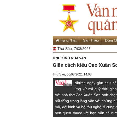
Trang Nhất
Giới Thiệu
Dòng C
Thứ Sáu, 7/08/2026
ỐNG KÍNH NHÀ VĂN
Giãn cách kiểu Cao Xuân S
Thứ Sáu, 06/08/2021 14:03
Những ngày gần như cả 
ứng xử với quỹ thời gia
Với nhà thơ Cao Xuân Sơn anh chọn
nổi tiếng trong làng văn với những b
mũ, đôi kính và bộ râu nghệ sĩ cùng
nên quen thuộc với bạn văn cả nướ