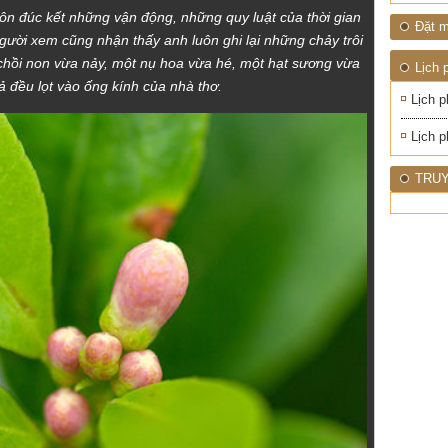
ôn đúc kết những vận động, những quy luật của thời gian
Đặt m
gười xem cũng nhận thấy anh luôn ghi lại những chảy trôi
 chồi non vừa nảy, một nụ hoa vừa hé, một hạt sương vừa
Lịch 
 đều lọt vào ống kính của nhà thơ.
Lịch p
Lịch p
TRUY