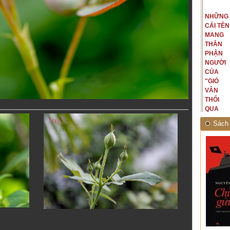
t văn là
Là người đi dọc biên giới phía
NGUYÊN
NHỮNG
ấu, một
Bắc, tôi có thế mạnh khi hình
MẪU
CÁI TÊN
hế giới từ
dung, mở ra không gian của giai
CỦA TÔI
MANG
hà văn tự
đoạn lịch sử đó... (PHẠM VÂN
LÀ
THÂN
eo ý mình...
ANH)
NHỮNG
PHẬN
NGƯỜI
NGƯỜI
ĐÃ PHẤT
CỦA
CAO CỜ
"GIÓ
HỒNG
VẪN
THÁNG
THỔI
TÁM
QUA
NĂM
RỪNG
Sách 
1945
NHIỆT
ĐỚI"