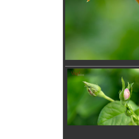
Tôi từng hình dung viế
NHỮNG
công việc của sự hư c
NGƯỜI
hành trình phác dựng t
TÔI GẶP,
trí tưởng tượng, nơi n
NHỮNG
do tạo hình mọi thứ th
CHUYỆN
(TRẦN THỊ TÚ NGỌC)
TÔI VIẾT