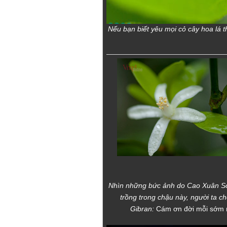
Nếu bạn biết yêu mọi cỏ cây hoa lá t
Nhìn những bức ảnh do Cao Xuân Sơn
trồng trong chậu này, người ta ch
Gibran:
Cám ơn đời mỗi sớm m