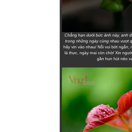
Chẳng hạn dưới bức ảnh này, anh đă
trong những ngày cùng nhau vượt q
hãy vịn vào nhau/ Nỗi vui bớt ngắn,
là thực, ngày mai còn chờ/ Xin ngườ
gần hun hút nẻo x
Mùa xanh