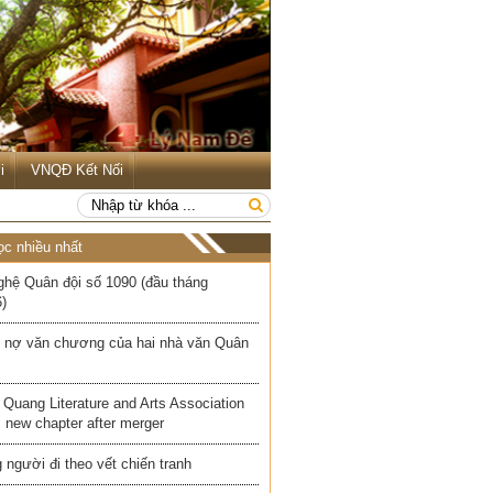
i
VNQĐ Kết Nối
ọc nhiều nhất
ghệ Quân đội số 1090 (đầu tháng
)
 nợ văn chương của hai nhà văn Quân
Quang Literature and Arts Association
 new chapter after merger
người đi theo vết chiến tranh