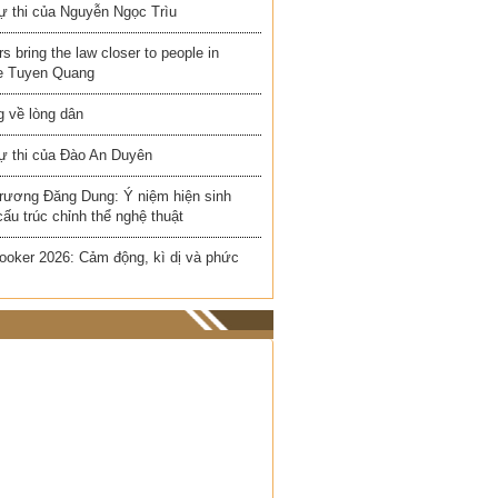
ự thi của Nguyễn Ngọc Trìu
rs bring the law closer to people in
e Tuyen Quang
 về lòng dân
ự thi của Đào An Duyên
rương Đăng Dung: Ý niệm hiện sinh
cấu trúc chỉnh thể nghệ thuật
ooker 2026: Cảm động, kì dị và phức