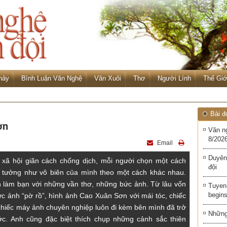
hảy
Bình Luận Văn Nghệ
Văn Xuôi
Thơ
Người Lính
Thế Giớ
Bài đ
ơn
Văn n
8/2026
Email
Duyên
xã hội giãn cách chống dịch, mỗi người chọn một cách
đội
n tưởng như vô biên của mình theo một cách khác nhau.
 làm bạn với những vần thơ, những bức ảnh. Từ lâu vốn
Tuyen 
begins
ức ảnh “pờ rồ”, hình ảnh Cao Xuân Sơn với mái tóc, chiếc
 chiếc máy ảnh chuyên nghiệp luôn đi kèm bên mình đã trở
Những 
c. Anh cũng đặc biệt thích chụp những cảnh sắc thiên