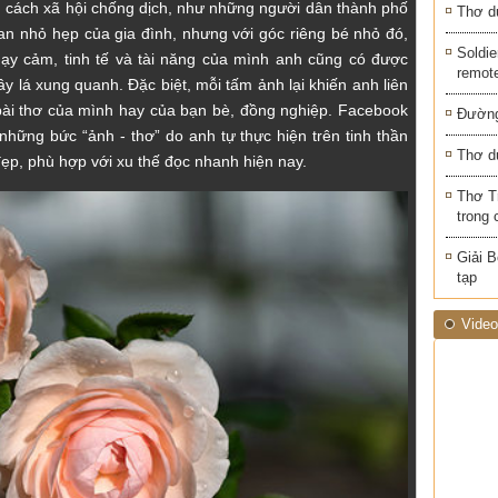
n cách xã hội chống dịch, như những người dân thành phố
Thơ d
an nhỏ hẹp của gia đình, nhưng với góc riêng bé nhỏ đó,
Soldie
ạy cảm, tinh tế và tài năng của mình anh cũng có được
remot
y lá xung quanh. Đặc biệt, mỗi tấm ảnh lại khiến anh liên
bài thơ của mình hay của bạn bè, đồng nghiệp. Facebook
Đường
ững bức “ảnh - thơ” do anh tự thực hiện trên tinh thần
Thơ d
đẹp, phù hợp với xu thế đọc nhanh hiện nay.
Thơ T
trong 
Giải B
tạp
Video