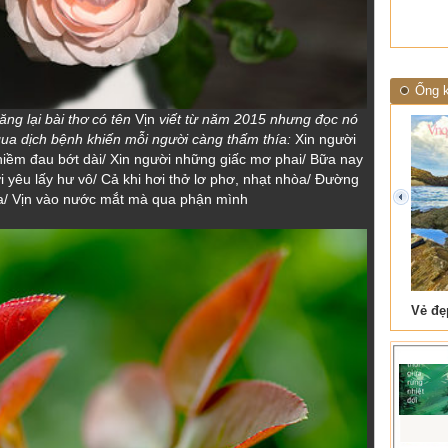
Ống k
ng lại bài thơ có tên
Vịn
viết từ năm 2015 nhưng đọc nó
ua dịch bệnh khiến mỗi người càng thấm thía:
Xin người
 niềm đau bớt dài/ Xin người những giấc mơ phai/ Bữa nay
i yêu lấy hư vô/ Cả khi hơi thở lơ phơ, nhạt nhòa/ Đường
a/ Vịn vào nước mắt mà qua phận mình
prev
 Tam Cốc
Lẫm liệt Hải Vân quan