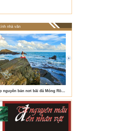
ính nhà văn
next
Vẻ đẹp nguyên bản nơi bãi đá Móng Rồng
Nơi biển xanh vỗ về đá cuộ