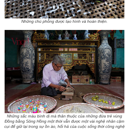
Những chú phỗng được tạo hình và hoàn thiện.
Những sắc màu bình dị mà thân thuộc của những đứa trẻ vùng
Đồng bằng Sông Hồng một thời vẫn được một vài nghệ nhân cặm
cụi để g
iữ lại trong sự ồn ào, hối hả của cuộc sống thời công nghệ