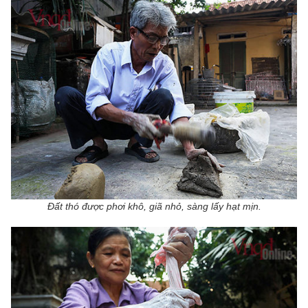
Đất thó được phơi khô, giã nhỏ, sàng lấy hạt mịn.