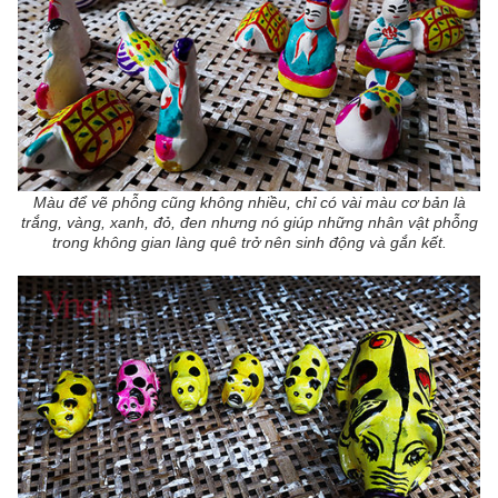
Màu để vẽ phỗng cũng không nhiều, chỉ có vài màu cơ bản là
trắng, vàng, xanh, đỏ, đen nhưng nó giúp những nhân vật phỗng
trong không gian làng quê trở nên sinh động và gắn kết.