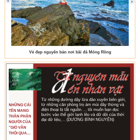
prev
next
Vẻ đẹp nguyên bản nơi bãi đá Móng Rồng
Từ những đường dây lừa đảo xuyên biên giới,
từ những căn phòng trọ ám mùi dây thừng và
NHỮNG CÁI
điện thoại bị tắt nguồn…, tôi muốn bạn đọc
TÊN MANG
bước vào thế giới lạnh lẽo và dữ dội của thời
THÂN PHẬN
đại dữ liệu,... (DƯƠNG BÌNH NGUYÊN)
NGƯỜI CỦA
"GIÓ VẪN
THỔI QUA
RỪNG