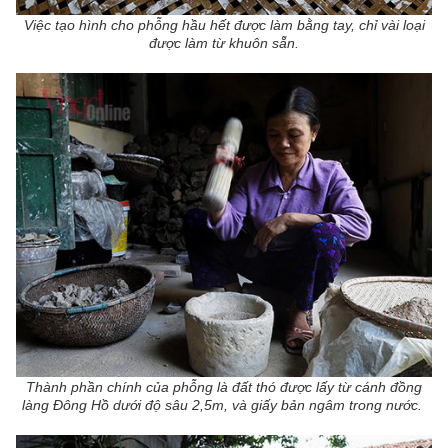
Việc tạo hình cho phỗng hầu hết được làm bằng tay, chỉ vài loại
được làm từ khuôn sẵn.
Thành phần chính của phỗng là đất thó được lấy từ cánh đồng
làng Đông Hồ dưới độ sâu 2,5m, và giấy bản ngâm trong nước.