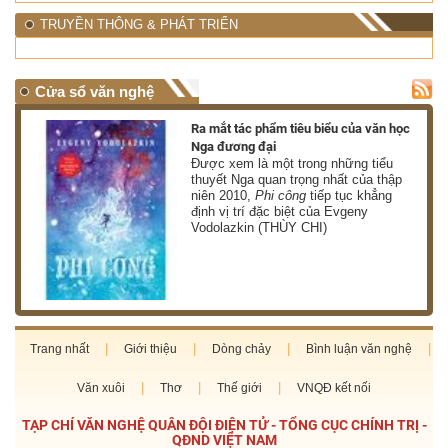
TRUYỀN THÔNG & PHÁT TRIỂN
Cửa sổ văn nghệ
nh
Ra mắt tác phẩm tiêu biểu của văn học
Nga đương đại
g
Được xem là một trong những tiểu
thuyết Nga quan trọng nhất của thập
niên 2010,
Phi công
tiếp tục khẳng
định vị trí đặc biệt của Evgeny
Vodolazkin (THÙY CHI)
Trang nhất
Giới thiệu
Dòng chảy
Bình luận văn nghệ
Văn xuôi
Thơ
Thế giới
VNQĐ kết nối
TẠP CHÍ VĂN NGHỆ QUÂN ĐỘI ĐIỆN TỬ - TỔNG CỤC CHÍNH TRỊ -
QĐND VIỆT NAM