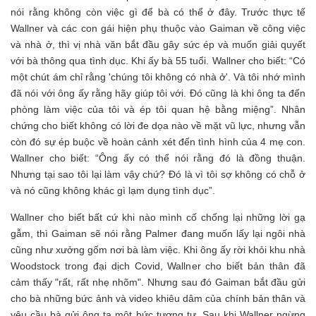
nói rằng không còn việc gì để bà có thể ở đây. Trước thực tế
Wallner và các con gái hiện phụ thuộc vào Gaiman về công việc
và nhà ở, thì vị nhà văn bắt đầu gây sức ép và muốn giải quyết
với bà thông qua tình dục. Khi ấy bà 55 tuổi. Wallner cho biết: “Có
một chút ám chỉ rằng 'chúng tôi không có nhà ở'. Và tôi nhớ mình
đã nói với ông ấy rằng hãy giúp tôi với. Đó cũng là khi ông ta đến
phòng làm việc của tôi và ép tôi quan hệ bằng miệng”. Nhân
chứng cho biết không có lời đe dọa nào về mặt vũ lực, nhưng vẫn
còn đó sự ép buộc về hoàn cảnh xét đến tình hình của 4 mẹ con.
Wallner cho biết: “Ông ấy có thể nói rằng đó là đồng thuận.
Nhưng tại sao tôi lại làm vậy chứ? Đó là vì tôi sợ không có chỗ ở
và nó cũng không khác gì lạm dụng tình dục”.
Wallner cho biết bất cứ khi nào mình cố chống lại những lời gạ
gẫm, thì Gaiman sẽ nói rằng Palmer đang muốn lấy lại ngôi nhà
cũng như xưởng gốm nơi bà làm việc. Khi ông ấy rời khỏi khu nhà
Woodstock trong đại dịch Covid, Wallner cho biết bản thân đã
cảm thấy "rất, rất nhẹ nhõm". Nhưng sau đó Gaiman bắt đầu gửi
cho bà những bức ảnh và video khiêu dâm của chính bản thân và
yêu cầu bà gửi ông ta một bức tương tự. Sau khi Wallner ngừng