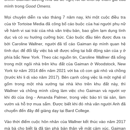
mình trong
Good Omens
.
Mọi chuyện diễn ra vào tháng 7 năm nay, khi một cuộc điều tra
của tờ Tortoise Media đã công bố cáo buộc của hai người phụ nữ
về hành vi sai trái của nhà văn triệu bản, bao gồm lạm dụng tình
dục và có xu hướng cưỡng bức. Cáo buộc đầu tiên được đưa ra
bởi Caroline Wallner, người đã tố cáo Gaiman ép mình quan hệ
tình dục để đổi lấy việc bà sẽ được sống tại bất động sản của y ở
phía bắc New York. Theo các nguồn tin, Caroline Wallner đã sống
trong một ngôi nhà trên khu đất của Gaiman ở Woodstock, New
York từ năm 2014 đến năm 2021 với ba cô con gái nhỏ và chồng
(trước khi li dị vào năm 2017). Bên cạnh công việc là một nghệ sĩ
gốm trong một nhà xưởng tại nhà kho trên khu đất này, thì
Wallner và chồng mình cũng làm việc cho Gaiman và người vợ
khi đó của ông - Amanda Palmer, trong việc bảo trì tài sản, làm
vườn và hỗ trợ mua sắm. Được biết khi đó nhà văn người Anh đã
chuyển đến đây để giảng dạy tại Bard College.
Vào thời điểm cuộc hôn nhân của Wallner kết thúc vào năm 2017
mà bà cho biết là đã tàn phá bản thân về mặt cảm xúc, Gaiman