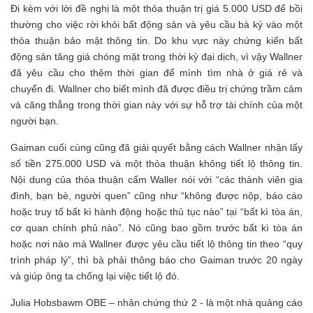
Đi kèm với lời đề nghị là một thỏa thuận trị giá 5.000 USD để bồi
thường cho việc rời khỏi bất động sản và yêu cầu bà ký vào một
thỏa thuận bảo mật thông tin. Do khu vực này chứng kiến ​​bất
động sản tăng giá chóng mặt trong thời kỳ đại dịch, vì vậy Wallner
đã yêu cầu cho thêm thời gian để mình tìm nhà ở giá rẻ và
chuyển đi. Wallner cho biết mình đã được điều trị chứng trầm cảm
và căng thẳng trong thời gian này với sự hỗ trợ tài chính của một
người bạn.
Gaiman cuối cùng cũng đã giải quyết bằng cách Wallner nhận lấy
số tiền 275.000 USD và một thỏa thuận không tiết lộ thông tin.
Nội dung của thỏa thuận cấm Waller nói với “các thành viên gia
đình, bạn bè, người quen” cũng như “không được nộp, báo cáo
hoặc truy tố bất kì hành động hoặc thủ tục nào” tại “bất kì tòa án,
cơ quan chính phủ nào”. Nó cũng bao gồm trước bất kì tòa án
hoặc nơi nào mà Wallner được yêu cầu tiết lộ thông tin theo “quy
trình pháp lý”, thì bà phải thông báo cho Gaiman trước 20 ngày
và giúp ông ta chống lại việc tiết lộ đó.
Julia Hobsbawm OBE – nhân chứng thứ 2 - là một nhà quảng cáo