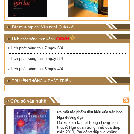
Đặt mua tạp chí Văn nghệ Quân đội
Lịch phát sóng trên kênh
Lịch phát sóng thứ 7 ngày 6/4
Lịch phát sóng thứ 6 ngày 5/4
Lịch phát sóng thứ 5 ngày 4/4
TRUYỀN THÔNG & PHÁT TRIỂN
Cửa sổ văn nghệ
nh
Ra mắt tác phẩm tiêu biểu của văn học
Nga đương đại
g
Được xem là một trong những tiểu
thuyết Nga quan trọng nhất của thập
niên 2010,
Phi công
tiếp tục khẳng