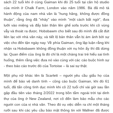
sách 22 tuổi khi ở cùng Gaiman khi đó 25 tuổi tại căn hộ studio
của mình ở Chalk Farm, London vào năm 1986. Bà đã mô tả
hành động của nam nhà văn là “hung hăng, không được đồng
thuận”, rằng ông đã "nhảy" vào mình "một cách bất ngờ", đưa
lưỡi vào miệng và đẩy bản thân lên ghế sofa trước khi cô vùng
vẫy và thoát ra được. Hobsbawm cho biết sau đó mình đã cắt đứt
liên lạc với nhà văn này, và tiết lộ bản thân vẫn bị ám ảnh bởi sự
việc cho đến tận ngày nay. Về phía Gaiman, ông lập luận rằng khi
nhận ra Hobsbawm không đồng thuận với nụ hôn ấy thì đã dừng
lại. Quan điểm của ông là đó chỉ là một chàng trai trẻ hiểu sai tình
huống, thêm rằng việc đưa nó vào cùng với các cáo buộc hình sự
- theo báo cáo trước đó của Tortoise – là sai sự thật.
Một phụ nữ khác tên là Scarlett – người yêu cầu giấu họ của
mình để bảo vệ danh tính – cũng cáo buộc Gaiman, khi đó 61
tuổi, đã tấn công tình dục mình khi cô 22 tuổi chỉ vài giờ sau lần
gặp đầu tiên vào tháng 2/2022 trong bồn tắm ngoài trời tại dinh
thự của ông ở New Zealand, nơi cô đến làm bảo mẫu cho các
người con của vị nhà văn. Theo đó vụ việc diễn ra chỉ một tháng
rưỡi sau khi các yêu cầu bảo mật thông tin với Wallner đã được