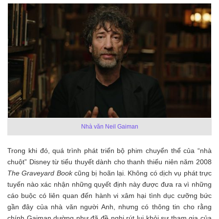
Nhà văn Neil Gaiman
Trong khi đó, quá trình phát triển bộ phim chuyển thể của “nhà
chuột” Disney từ tiểu thuyết dành cho thanh thiếu niên năm 2008
The Graveyard Book
cũng bị hoãn lại. Không có dịch vụ phát trực
tuyến nào xác nhận những quyết định này được đưa ra vì những
cáo buộc có liên quan đến hành vi xâm hại tình dục cưỡng bức
gần đây của nhà văn người Anh, nhưng có thông tin cho rằng
chính Gaiman dường như đã đề nghị rút lui khỏi sự tham gia của