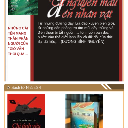
Từ những đường dây lừa đảo xuyên biên giới,
từ những căn phòng trọ ám mùi dây thừng và
NHỮNG CÁI
điện thoại bị tắt nguồn…, tôi muốn bạn đọc
TÊN MANG
bước vào thế giới lạnh lẽo và dữ dội của thời
THÂN PHẬN
đại dữ liệu,... (DƯƠNG BÌNH NGUYÊN)
NGƯỜI CỦA
"GIÓ VẪN
THỔI QUA
RỪNG
NHIỆT ĐỚI"
Sách từ Nhà số 4