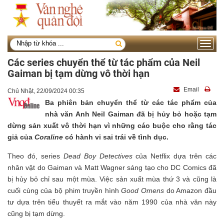
Toggle
navigati
Các series chuyển thể từ tác phẩm của Neil
Gaiman bị tạm dừng vô thời hạn
Email
Chủ Nhật, 22/09/2024 00:35
Ba phiên bản chuyển thể từ các tác phẩm của
nhà văn Anh Neil Gaiman đã bị hủy bỏ hoặc tạm
dừng sản xuất vô thời hạn vì những cáo buộc cho rằng tác
giả của
Coraline
có hành vi sai trái về tình dục.
Theo đó, series
Dead Boy Detectives
của Netflix dựa trên các
nhân vật do Gaiman và Matt Wagner sáng tạo cho DC Comics đã
bị hủy bỏ chỉ sau một mùa. Việc sản xuất mùa thứ 3 và cũng là
cuối cùng của bộ phim truyền hình
Good Omens
do Amazon đầu
tư dựa trên tiểu thuyết ra mắt vào năm 1990 của nhà văn này
cũng bị tạm dừng.