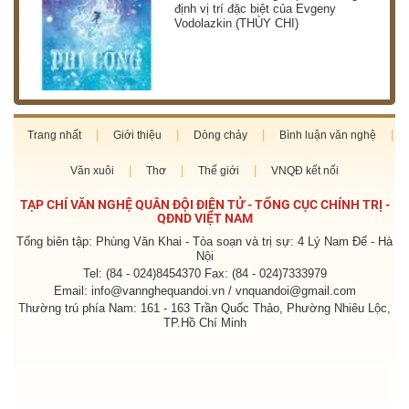
định vị trí đặc biệt của Evgeny
Vodolazkin (THÙY CHI)
Trang nhất
Giới thiệu
Dòng chảy
Bình luận văn nghệ
Văn xuôi
Thơ
Thế giới
VNQĐ kết nối
TẠP CHÍ VĂN NGHỆ QUÂN ĐỘI ĐIỆN TỬ - TỔNG CỤC CHÍNH TRỊ -
QĐND VIỆT NAM
Tổng biên tập: Phùng Văn Khai - Tòa soạn và trị sự: 4 Lý Nam Đế - Hà
Nội
Tel: (84 - 024)8454370 Fax: (84 - 024)7333979
Email: info@vannghequandoi.vn / vnquandoi@gmail.com
Thường trú phía Nam: 161 - 163 Trần Quốc Thảo, Phường Nhiêu Lộc,
TP.Hồ Chí Minh