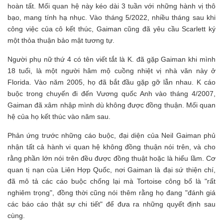
hoàn tất. Mối quan hệ này kéo dài 3 tuần với những hành vị thô
bạo, mang tính hạ nhục. Vào tháng 5/2022, nhiều tháng sau khi
công việc của cô kết thúc, Gaiman cũng đã yêu cầu Scarlett ký
một thỏa thuận bảo mật tương tự.
Người phụ nữ thứ 4 có tên viết tắt là K. đã gặp Gaiman khi mình
18 tuổi, là một người hâm mộ cuồng nhiệt vị nhà văn này ở
Florida. Vào năm 2005, họ đã bắt đầu gặp gỡ lẫn nhau. K cáo
buộc trong chuyến đi đến Vương quốc Anh vào tháng 4/2007,
Gaiman đã xâm nhập mình dù không được đồng thuận. Mối quan
hệ của họ kết thúc vào năm sau.
Phản ứng trước những cáo buộc, đại diện của Neil Gaiman phủ
nhận tất cả hành vi quan hệ không đồng thuận nói trên, và cho
rằng phần lớn nói trên đều được đồng thuật hoặc là hiểu lầm. Cơ
quan tị nạn của Liên Hợp Quốc, nơi Gaiman là đại sứ thiện chí,
đã mô tả các cáo buộc chống lại mà Tortoise công bố là "rất
nghiêm trọng", đồng thời cũng nói thêm rằng họ đang "đánh giá
các báo cáo thật sự chi tiết" để đưa ra những quyết định sau
cùng.