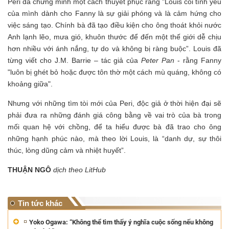
Peri đã chứng minh một cách thuyết phục rằng "Louis coi tình yêu
của mình dành cho Fanny là sự giải phóng và là cảm hứng cho
việc sáng tạo. Chính bà đã tạo điều kiện cho ông thoát khỏi nước
Anh lạnh lẽo, mưa gió, khuôn thước để đến một thế giới dễ chịu
hơn nhiều với ánh nắng, tự do và không bị ràng buộc”. Louis đã
từng viết cho J.M. Barrie – tác giả của
Peter Pan
- rằng Fanny
"luôn bị ghét bỏ hoặc được tôn thờ một cách mù quáng, không có
khoảng giữa".
Nhưng với những tìm tòi mới của Peri, độc giả ở thời hiện đại sẽ
phải đưa ra những đánh giá công bằng về vai trò của bà trong
mối quan hệ với chồng, để ta hiểu được bà đã trao cho ông
những hạnh phúc nào, mà theo lời Louis, là “danh dự, sự thôi
thúc, lòng dũng cảm và nhiệt huyết”.
THUẬN NGÔ
dịch theo LitHub
Tin tức khác
Yoko Ogawa: “Không thể tìm thấy ý nghĩa cuộc sống nếu không