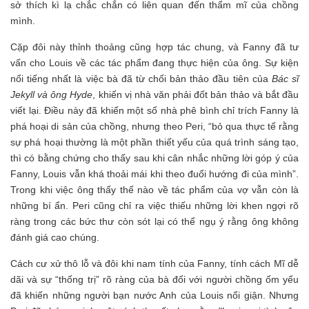
sở thích kì lạ chắc chắn có liên quan đến thẩm mĩ của chồng
mình.
Cặp đôi này thỉnh thoảng cũng hợp tác chung, và Fanny đã tư
vấn cho Louis về các tác phẩm đang thực hiện của ông. Sự kiện
nổi tiếng nhất là việc bà đã từ chối bản thảo đầu tiên của
Bác sĩ
Jekyll và ông Hyde
, khiến vị nhà văn phải đốt bản thảo và bắt đầu
viết lại. Điều này đã khiến một số nhà phê bình chỉ trích Fanny là
phá hoại di sản của chồng, nhưng theo Peri, “bỏ qua thực tế rằng
sự phá hoại thường là một phần thiết yếu của quá trình sáng tạo,
thì có bằng chứng cho thấy sau khi cân nhắc những lời góp ý của
Fanny, Louis vẫn khá thoải mái khi theo đuổi hướng đi của mình”.
Trong khi việc ông thấy thế nào về tác phẩm của vợ vẫn còn là
những bí ẩn. Peri cũng chỉ ra việc thiếu những lời khen ngợi rõ
ràng trong các bức thư còn sót lại có thể ngụ ý rằng ông không
đánh giá cao chúng.
Cách cư xử thô lỗ và đôi khi nam tính của Fanny, tính cách Mĩ dễ
dãi và sự “thống trị” rõ ràng của bà đối với người chồng ốm yếu
đã khiến những người bạn nước Anh của Louis nổi giận. Nhưng