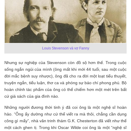
Louis Stevenson và vợ Fanny
Nhưng sự nghiệp của Stevenson còn đồ sộ hơn thế. Trong cuộc
sống ngắn ngủi của mình (ông mất khi mới 44 tuổi, sau một cuộc
đời mắc bệnh suy nhược), ông đã cho ra đời một loạt tiểu thuyết,
truyện ngắn, tiểu luận, thơ ca và phóng sự báo chí phong phú. Bộ
hoàn chỉnh tác phẩm của ông có thể chiếm hơn một mét trên bất
cứ giá sách của gia đình nào.
Những người đương thời tinh ý đã coi ông là một nghệ sĩ hoàn
hảo. “Ông ấy dường như cứ thế viết ra mà thôi, chẳng cần dụng
công gì mấy”, nhà văn trinh thám G.K. Chesterton đã viết như thế
một cách ghen tị. Trong khi Oscar Wilde coi ông là một “nghệ sĩ