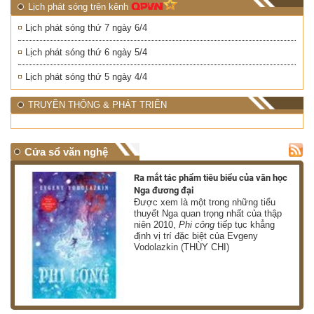
Lịch phát sóng trên kênh
Lịch phát sóng thứ 7 ngày 6/4
Lịch phát sóng thứ 6 ngày 5/4
Lịch phát sóng thứ 5 ngày 4/4
TRUYỀN THÔNG & PHÁT TRIỂN
Cửa sổ văn nghệ
nh
Ra mắt tác phẩm tiêu biểu của văn học
Nga đương đại
g
Được xem là một trong những tiểu
thuyết Nga quan trọng nhất của thập
niên 2010,
Phi công
tiếp tục khẳng
định vị trí đặc biệt của Evgeny
Vodolazkin (THÙY CHI)