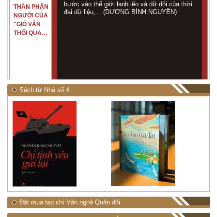
bước vào thế giới lạnh lẽo và dữ dội của thời
THÂN PHẬN
đại dữ liệu,... (DƯƠNG BÌNH NGUYÊN)
NGƯỜI CỦA
"GIÓ VẪN
THỔI QUA
RỪNG
NHIỆT ĐỚI"
Sách từ Nhà số 4
Đặt mua tạp chí Văn nghệ Quân đội