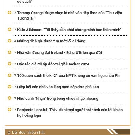
có sách”
Tommy Orange được chọn là nhà văn tiếp theo của “Thư viện
Tương lai”
Kate Atkinson: “Tôi thấy cần phải chứng minh bản thân mình”
Những dịch giả đang tìm một lối đi riêng
Nhà văn đương đại Ireland - Edna O'Brien qua đời
Các tác giả Mĩ áp đảo tại giải Booker 2024
100 cuốn sách thể kỉ 21 của NYT không có văn học châu Phi
Hiệp hội các nhà văn lãng mạn nộp đơn phá sản
Như cánh "Nhạn" trong bóng chiều nhập nhoạng
Benjamín Labatut: Tôi vui khi mọi người nói sách của tôi khiến
họ hoảng loạn
Bài đọc nhiều nhất