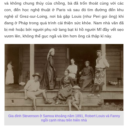
và không chung thủy của chồng, bà đã trốn thoát cùng với các
con, đến học nghệ thuật ở Paris và sau đó tìm đường đến khu
nghệ sĩ Grez-sur-Loing, nơi bà gặp Louis (như Peri gọi ông) khi
đang ở Pháp trong quá trình cải thiện sức khỏe. Nam nhà văn đã
bị mê hoặc bởi người phụ nữ lang bạt kì hồ người Mĩ đầy vết sẹo
vươn lên, không thể gục ngã và lớn hơn ông cả thập kỉ này.
Gia đình Stevenson ở Samoa khoảng năm 1891, Robert Louis và Fanny
ngồi cạnh nhau trên hiên nhà