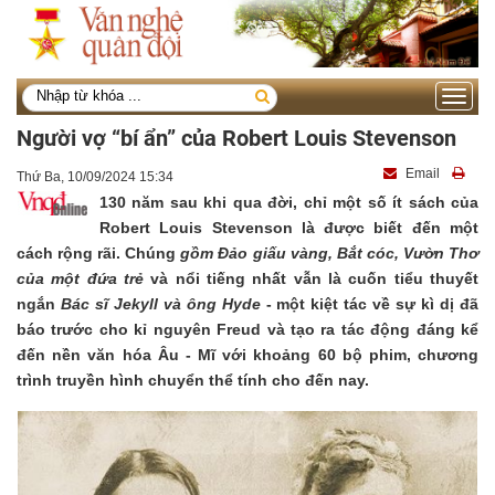
Toggle
navigati
Người vợ “bí ẩn” của Robert Louis Stevenson
Email
Thứ Ba, 10/09/2024 15:34
130 năm sau khi qua đời, chỉ một số ít sách của
Robert Louis Stevenson là được biết đến một
cách rộng rãi. Chúng
gồm Đảo giấu vàng, Bắt cóc, Vườn Thơ
của một đứa trẻ
và nổi tiếng nhất vẫn là cuốn tiểu thuyết
ngắn
Bác sĩ Jekyll và ông Hyde
- một kiệt tác về sự kì dị đã
báo trước cho kỉ nguyên Freud và tạo ra tác động đáng kể
đến nền văn hóa Âu - Mĩ với khoảng 60 bộ phim, chương
trình truyền hình chuyển thể tính cho đến nay.