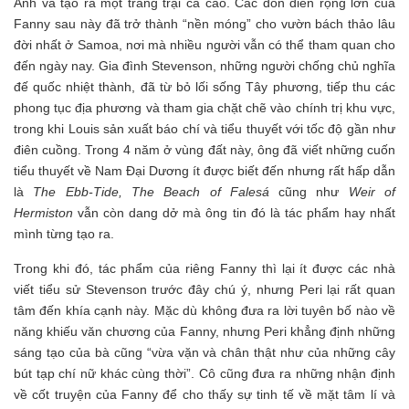
Anh và tạo ra một trang trại ca cao. Các đồn điền rộng lớn của
Fanny sau này đã trở thành “nền móng” cho vườn bách thảo lâu
đời nhất ở Samoa, nơi mà nhiều người vẫn có thể tham quan cho
đến ngày nay. Gia đình Stevenson, những người chống chủ nghĩa
đế quốc nhiệt thành, đã từ bỏ lối sống Tây phương, tiếp thu các
phong tục địa phương và tham gia chặt chẽ vào chính trị khu vực,
trong khi Louis sản xuất báo chí và tiểu thuyết với tốc độ gần như
điên cuồng. Trong 4 năm ở vùng đất này, ông đã viết những cuốn
tiểu thuyết về Nam Đại Dương ít được biết đến nhưng rất hấp dẫn
là
The Ebb-Tide
, The Beach of Falesá
cũng như
Weir of
Hermiston
vẫn còn dang dở mà ông tin đó là tác phẩm hay nhất
mình từng tạo ra.
Trong khi đó, tác phẩm của riêng Fanny thì lại ít được các nhà
viết tiểu sử Stevenson trước đây chú ý, nhưng Peri lại rất quan
tâm đến khía cạnh này. Mặc dù không đưa ra lời tuyên bố nào về
năng khiếu văn chương của Fanny, nhưng Peri khẳng định những
sáng tạo của bà cũng “vừa vặn và chân thật như của những cây
bút tạp chí nữ khác cùng thời”. Cô cũng đưa ra những nhận định
về cốt truyện của Fanny để cho thấy sự tinh tế về mặt tâm lí và