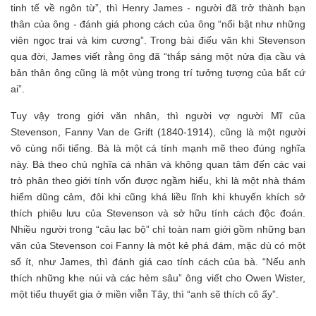
tinh tế về ngôn từ”, thì Henry James - người đã trở thành bạn
thân của ông - đánh giá phong cách của ông “nổi bật như những
viên ngọc trai và kim cương”. Trong bài điếu văn khi Stevenson
qua đời, James viết rằng ông đã “thắp sáng một nửa địa cầu và
bản thân ông cũng là một vùng trong trí tưởng tượng của bất cứ
ai”.
Tuy vậy trong giới văn nhân, thì người vợ người Mĩ của
Stevenson, Fanny Van de Grift (1840-1914), cũng là một người
vô cùng nổi tiếng. Bà là một cá tính mạnh mẽ theo đúng nghĩa
này. Bà theo chủ nghĩa cá nhân và không quan tâm đến các vai
trò phân theo giới tính vốn được ngầm hiểu, khi là một nhà thám
hiểm dũng cảm, đôi khi cũng khá liều lĩnh khi khuyến khích sở
thích phiêu lưu của Stevenson và sở hữu tính cách độc đoán.
Nhiều người trong “câu lạc bộ” chỉ toàn nam giới gồm những bạn
văn của Stevenson coi Fanny là một kẻ phá đám, mặc dù có một
số ít, như James, thì đánh giá cao tính cách của bà. “Nếu anh
thích những khe núi và các hẻm sâu” ông viết cho Owen Wister,
một tiểu thuyết gia ở miền viễn Tây, thì “anh sẽ thích cô ấy”.