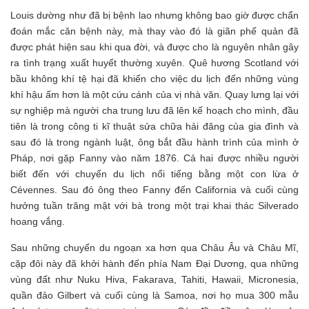
Louis dường như đã bị bệnh lao nhưng không bao giờ được chẩn
đoán mắc căn bệnh này, mà thay vào đó là giãn phế quản đã
được phát hiện sau khi qua đời, và được cho là nguyên nhân gây
ra tình trạng xuất huyết thường xuyên. Quê hương Scotland với
bầu không khí tệ hại đã khiến cho việc du lịch đến những vùng
khí hậu ấm hơn là một cứu cánh của vị nhà văn. Quay lưng lại với
sự nghiệp mà người cha trung lưu đã lên kế hoạch cho mình, đầu
tiên là trong công ti kĩ thuật sửa chữa hải đăng của gia đình và
sau đó là trong ngành luật, ông bắt đầu hành trình của mình ở
Pháp, nơi gặp Fanny vào năm 1876. Cả hai được nhiều người
biết đến với chuyến du lịch nổi tiếng bằng một con lừa ở
Cévennes. Sau đó ông theo Fanny đến California và cuối cùng
hưởng tuần trăng mật với bà trong một trại khai thác Silverado
hoang vắng.
Sau những chuyến du ngoạn xa hơn qua Châu Âu và Châu Mĩ,
cặp đôi này đã khởi hành đến phía Nam Đại Dương, qua những
vùng đất như Nuku Hiva, Fakarava, Tahiti, Hawaii, Micronesia,
quần đảo Gilbert và cuối cùng là Samoa, nơi họ mua 300 mẫu