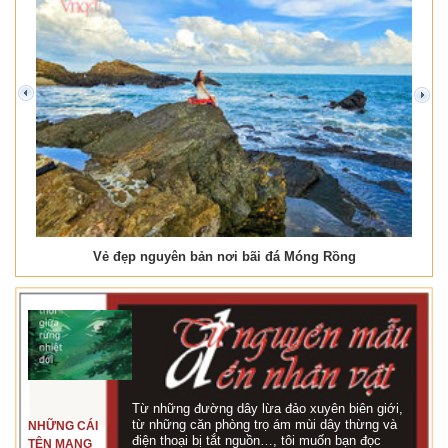
prev
next
Vẻ đẹp nguyên bản nơi bãi đá Móng Rồng
Từ những đường dây lừa đảo xuyên biên giới,
từ những căn phòng trọ ám mùi dây thừng và
NHỮNG CÁI
điện thoại bị tắt nguồn…, tôi muốn bạn đọc
TÊN MANG