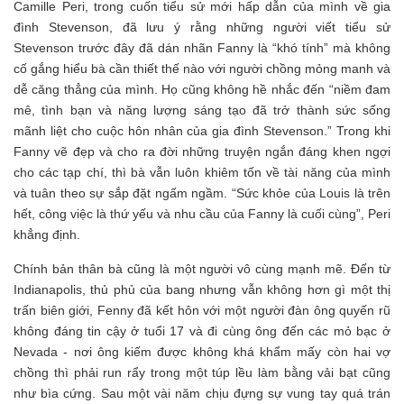
Camille Peri, trong cuốn tiểu sử mới hấp dẫn của mình về gia
đình Stevenson, đã lưu ý rằng những người viết tiểu sử
Stevenson trước đây đã dán nhãn Fanny là “khó tính” mà không
cố gắng hiểu bà cần thiết thế nào với người chồng mỏng manh và
dễ căng thẳng của mình. Họ cũng không hề nhắc đến “niềm đam
mê, tình bạn và năng lượng sáng tạo đã trở thành sức sống
mãnh liệt cho cuộc hôn nhân của gia đình Stevenson.” Trong khi
Fanny vẽ đẹp và cho ra đời những truyện ngắn đáng khen ngợi
cho các tạp chí, thì bà vẫn luôn khiêm tốn về tài năng của mình
và tuân theo sự sắp đặt ngấm ngầm. “Sức khỏe của Louis là trên
hết, công việc là thứ yếu và nhu cầu của Fanny là cuối cùng”, Peri
khẳng định.
Chính bản thân bà cũng là một người vô cùng mạnh mẽ. Đến từ
Indianapolis, thủ phủ của bang nhưng vẫn không hơn gì một thị
trấn biên giới, Fenny đã kết hôn với một người đàn ông quyến rũ
không đáng tin cậy ở tuổi 17 và đi cùng ông đến các mỏ bạc ở
Nevada - nơi ông kiếm được không khá khẩm mấy còn hai vợ
chồng thì phải run rẩy trong một túp lều làm bằng vải bạt cũng
như bìa cứng. Sau một vài năm chịu đựng sự vung tay quá trán