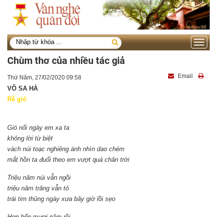
Toggle
navigati
Chùm thơ của nhiều tác giả
Email
Thứ Năm, 27/02/2020 09:58
VÕ SA HÀ
Rễ gió
Gió nổi ngày em xa ta
không lời từ biệt
vách núi toạc nghiêng ánh nhìn dao chém
mắt hồn ta đuổi theo em vượt quá chân trời
Triệu năm núi vẫn ngồi
triệu năm trăng vẫn tỏ
trái tim thủng ngày xưa bây giờ lồi sẹo
Hơn bốn mươi năm rồi