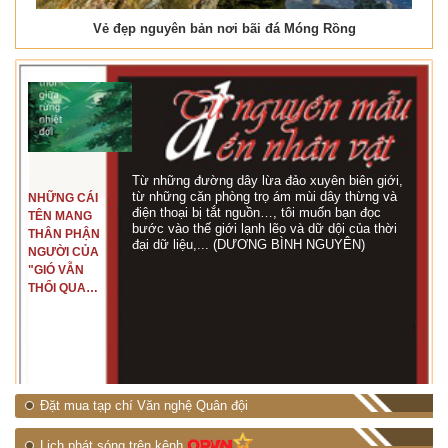
Vẻ đẹp nguyên bản nơi bãi đá Móng Rồng
Từ những đường dây lừa đảo xuyên biên giới,
từ những căn phòng trọ ám mùi dây thừng và
NHỮNG CÁI
điện thoại bị tắt nguồn…, tôi muốn bạn đọc
TÊN MANG
bước vào thế giới lạnh lẽo và dữ dội của thời
THÂN PHẬN
đại dữ liệu,... (DƯƠNG BÌNH NGUYÊN)
NGƯỜI CỦA
"GIÓ VẪN
THỔI QUA
RỪNG
NHIỆT ĐỚI"
Đặt mua tạp chí Văn nghệ Quân đội
Lịch phát sóng trên kênh