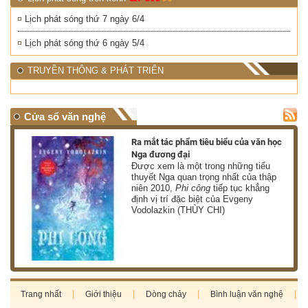
Lịch phát sóng thứ 7 ngày 6/4
Lịch phát sóng thứ 6 ngày 5/4
TRUYỀN THÔNG & PHÁT TRIỂN
Cửa sổ văn nghệ
nh
Ra mắt tác phẩm tiêu biểu của văn học
Nga đương đại
g
Được xem là một trong những tiểu
thuyết Nga quan trọng nhất của thập
niên 2010,
Phi công
tiếp tục khẳng
định vị trí đặc biệt của Evgeny
Vodolazkin (THÙY CHI)
Trang nhất
Giới thiệu
Dòng chảy
Bình luận văn nghệ