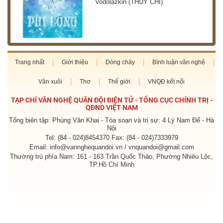
Vodolazkin (THÙY CHI)
Trang nhất
Giới thiệu
Dòng chảy
Bình luận văn nghệ
Văn xuôi
Thơ
Thế giới
VNQĐ kết nối
TẠP CHÍ VĂN NGHỆ QUÂN ĐỘI ĐIỆN TỬ - TỔNG CỤC CHÍNH TRỊ -
QĐND VIỆT NAM
Tổng biên tập: Phùng Văn Khai - Tòa soạn và trị sự: 4 Lý Nam Đế - Hà
Nội
Tel: (84 - 024)8454370 Fax: (84 - 024)7333979
Email: info@vannghequandoi.vn / vnquandoi@gmail.com
Thường trú phía Nam: 161 - 163 Trần Quốc Thảo, Phường Nhiêu Lộc,
TP.Hồ Chí Minh