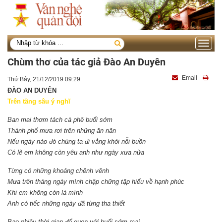
Toggle
navigati
Chùm thơ của tác giả Đào An Duyên
Email
Thứ Bảy, 21/12/2019 09:29
ĐÀO AN DUYÊN
Trên tầng sâu ý nghĩ
Ban mai thơm tách cà phê buổi sớm
Thành phố mưa rơi trên những ăn năn
Nếu ngày nào đó chúng ta đi vắng khỏi nỗi buồn
Có lẽ em không còn yêu anh như ngày xưa nữa
Từng có những khoảng chênh vênh
Mưa trên tháng ngày mình chập chững tập hiểu về hạnh phúc
Khi em không còn là mình
Anh có tiếc những ngày đã từng tha thiết
Bao nhiêu thời gian để quen với buổi sớm mai