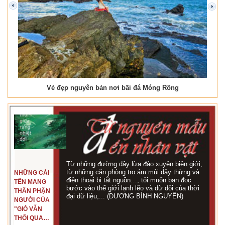
prev
next
Vẻ đẹp nguyên bản nơi bãi đá Móng Rồng
Từ những đường dây lừa đảo xuyên biên giới,
từ những căn phòng trọ ám mùi dây thừng và
NHỮNG CÁI
điện thoại bị tắt nguồn…, tôi muốn bạn đọc
TÊN MANG
bước vào thế giới lạnh lẽo và dữ dội của thời
THÂN PHẬN
đại dữ liệu,... (DƯƠNG BÌNH NGUYÊN)
NGƯỜI CỦA
"GIÓ VẪN
THỔI QUA