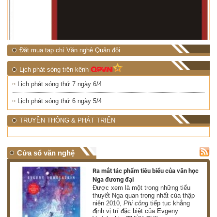
RỪNG
NHIỆT ĐỚI"
Đặt mua tạp chí Văn nghệ Quân đội
Lịch phát sóng trên kênh
Lịch phát sóng thứ 7 ngày 6/4
Lịch phát sóng thứ 6 ngày 5/4
TRUYỀN THÔNG & PHÁT TRIỂN
Cửa sổ văn nghệ
nh
Ra mắt tác phẩm tiêu biểu của văn học
Nga đương đại
g
Được xem là một trong những tiểu
thuyết Nga quan trọng nhất của thập
niên 2010,
Phi công
tiếp tục khẳng
định vị trí đặc biệt của Evgeny