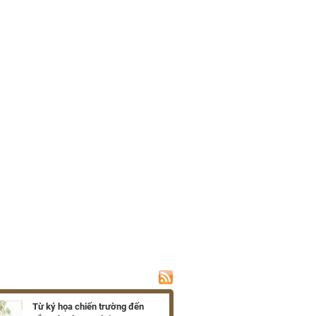
Từ ký họa chiến trường đến
Ra mắt hồi ký về c