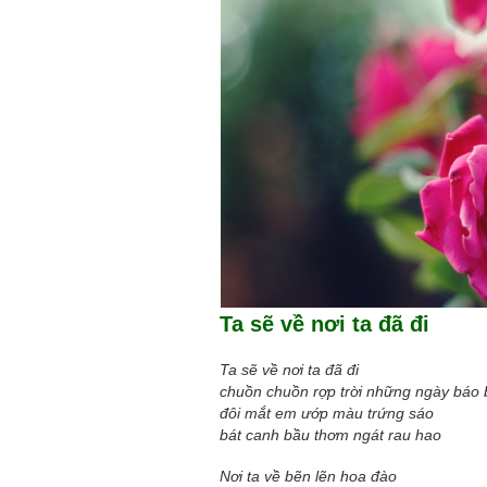
Mùa xanh
Tôi từng hình dung viế
NHỮNG
công việc của sự hư c
NGƯỜI
hành trình phác dựng t
TÔI GẶP,
trí tưởng tượng, nơi n
NHỮNG
do tạo hình mọi thứ th
CHUYỆN
(TRẦN THỊ TÚ NGỌC)
TÔI VIẾT
Ta sẽ về nơi ta đã đi
Ta sẽ về nơi ta đã đi
chuồn chuồn rợp trời những ngày báo
đôi mắt em ướp màu trứng sáo
bát canh bầu thơm ngát rau hao
Nơi ta về bẽn lẽn hoa đào