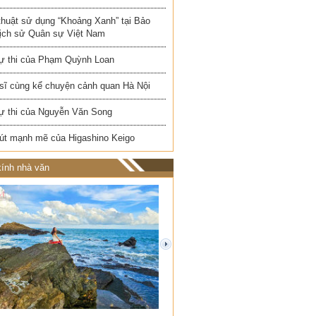
thuật sử dụng “Khoảng Xanh” tại Bảo
Lịch sử Quân sự Việt Nam
ự thi của Phạm Quỳnh Loan
 sĩ cùng kể chuyện cảnh quan Hà Nội
ự thi của Nguyễn Văn Song
út mạnh mẽ của Higashino Keigo
ính nhà văn
next