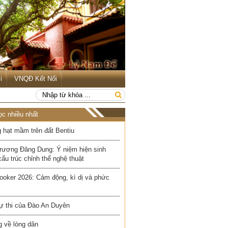
i
VNQĐ Kết Nối
ọc nhiều nhất
 hạt mầm trên đất Bentiu
rương Đăng Dung: Ý niệm hiện sinh
cấu trúc chỉnh thể nghệ thuật
ooker 2026: Cảm động, kì dị và phức
ự thi của Đào An Duyên
 về lòng dân