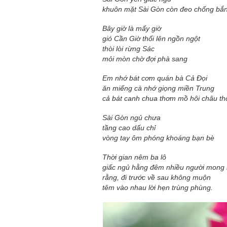
khuôn mặt Sài Gòn còn đeo chống bắ
Bây giờ là mấy giờ
gió Cần Giờ thổi lên ngồn ngột
thòi lòi rừng Sác
mỏi mòn chờ đợi phà sang
Em nhớ bát cơm quán bà Cả Đọi
ăn miếng cà nhớ giọng miền Trung
cả bát canh chua thơm mồ hôi châu th
Sài Gòn ngủ chưa
tầng cao dấu chỉ
vòng tay ôm phóng khoáng bạn bè
Thời gian nêm ba lô
giấc ngủ hằng đêm nhiều người mong
rằng, đi trước về sau không muộn
têm vào nhau lời hẹn trùng phùng.