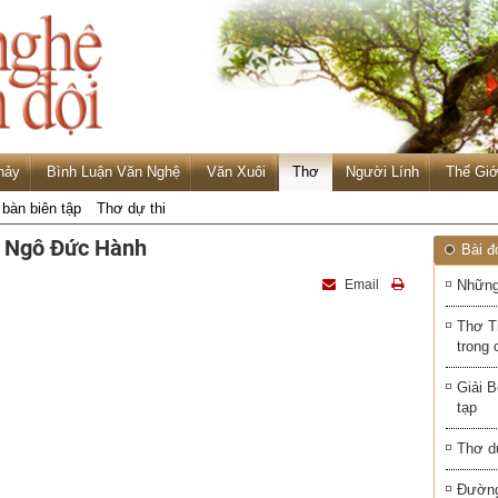
hảy
Bình Luận Văn Nghệ
Văn Xuôi
Thơ
Người Lính
Thế Giớ
 bàn biên tập
Thơ dự thi
ả Ngô Đức Hành
Bài đ
Email
Những
Thơ T
trong 
Giải B
tạp
Thơ d
Đường