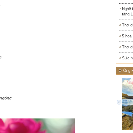
n
Nghệ 
tàng 
Thơ d
5 hoạ
Thơ d
ổ
Sức h
Ống k
 ngóng
prev