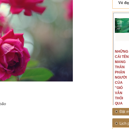
 Tam Cốc
Lẫm liệt Hải Vân quan
t văn là
Là người đi dọc biên giới phía
NGUYÊN
NHỮNG
ấu, một
Bắc, tôi có thế mạnh khi hình
MẪU
CÁI TÊN
hế giới từ
dung, mở ra không gian của giai
CỦA TÔI
MANG
hà văn tự
đoạn lịch sử đó... (PHẠM VÂN
LÀ
THÂN
eo ý mình...
ANH)
NHỮNG
PHẬN
NGƯỜI
NGƯỜI
ĐÃ PHẤT
CỦA
CAO CỜ
"GIÓ
HỒNG
VẪN
THÁNG
THỔI
 bão
TÁM
QUA
NĂM
RỪNG
Đặt m
1945
NHIỆT
ĐỚI"
Lịch 