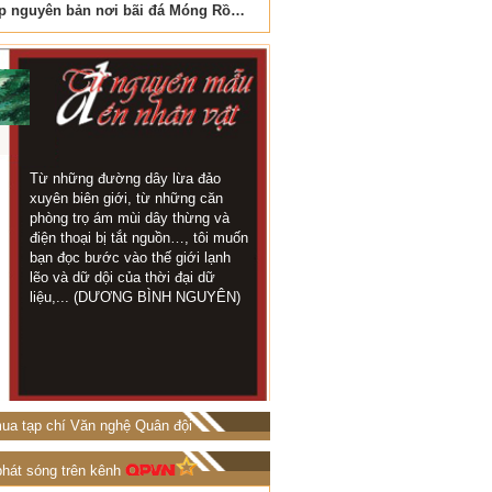
Vẻ đẹp nguyên bản nơi bãi đá Móng Rồng
Nơi biển xanh vỗ về đá cuộ
Từ những đường dây lừa đảo
Trong thời gian này 
KHI TÁC
xuyên biên giới, từ những căn
đội ở trên chốt rất 
GIẢ LÀ
phòng trọ ám mùi dây thừng và
địa tôi chỉ cách kh
NGUYÊN
điện thoại bị tắt nguồn…, tôi muốn
chừng 1 cây số...
MẪU
bạn đọc bước vào thế giới lạnh
TRỌNG LUÂN)
lẽo và dữ dội của thời đại dữ
liệu,... (DƯƠNG BÌNH NGUYÊN)
ua tạp chí Văn nghệ Quân đội
phát sóng trên kênh