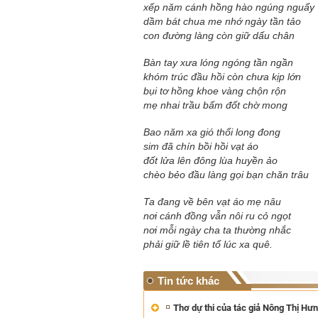
xếp năm cánh hồng hào ngúng nguẩy
dầm bát chua me nhớ ngày tần tảo
con đường làng còn giữ dấu chân
Bàn tay xưa lóng ngóng tần ngần
khóm trúc đầu hồi còn chưa kịp lớn
bụi tơ hồng khoe vàng chộn rộn
mẹ nhai trầu bấm đốt chờ mong
Bao năm xa gió thổi long đong
sim đã chín bồi hồi vạt áo
đốt lửa lên đông lùa huyền ảo
chèo bẻo đầu làng gọi bạn chăn trâu
Ta đang về bên vạt áo mẹ nâu
nơi cánh đồng vẫn nôi ru cỏ ngọt
nơi mỗi ngày cha ta thường nhắc
phải giữ lề tiên tổ lúc xa quê.
Tin tức khác
Thơ dự thi của tác giả Nông Thị Hư