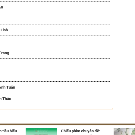
An
 Linh
Trang
 Anh Tuấn
an Thảo
 tiêu biểu
Chiếu phim chuyên đề: