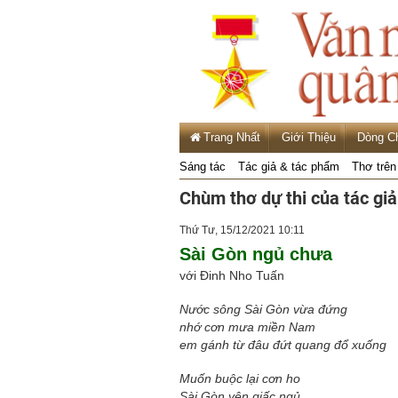
Trang Nhất
Giới Thiệu
Dòng C
Sáng tác
Tác giả & tác phẩm
Thơ trên
Chùm thơ dự thi của tác gi
Thứ Tư, 15/12/2021 10:11
Sài Gòn ngủ chưa
với Đinh Nho Tuấn
Nước sông Sài Gòn vừa đứng
nhớ cơn mưa miền Nam
em gánh từ đâu đứt quang đổ xuống
Muốn buộc lại cơn ho
Sài Gòn yên giấc ngủ