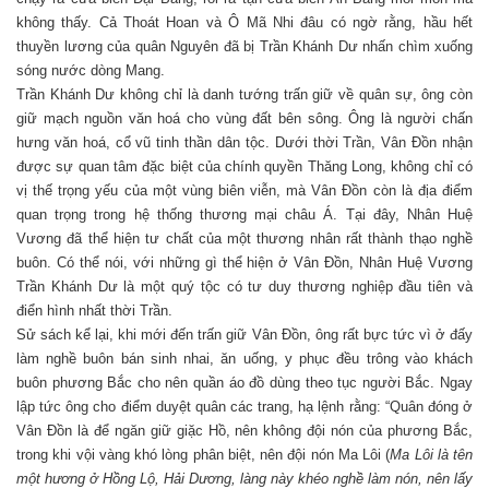
không thấy. Cả Thoát Hoan và Ô Mã Nhi đâu có ngờ rằng, hầu hết
thuyền lương của quân Nguyên đã bị Trần Khánh Dư nhấn chìm xuống
sóng nước dòng Mang.
Trần Khánh Dư không chỉ là danh tướng trấn giữ về quân sự, ông còn
giữ mạch nguồn văn hoá cho vùng đất bên sông. Ông là người chấn
hưng văn hoá, cổ vũ tinh thần dân tộc. Dưới thời Trần, Vân Đồn nhận
được sự quan tâm đặc biệt của chính quyền Thăng Long, không chỉ có
vị thế trọng yếu của một vùng biên viễn, mà Vân Đồn còn là địa điểm
quan trọng trong hệ thống thương mại châu Á. Tại đây, Nhân Huệ
Vương đã thể hiện tư chất của một thương nhân rất thành thạo nghề
buôn. Có thể nói, với những gì thể hiện ở Vân Đồn, Nhân Huệ Vương
Trần Khánh Dư là một quý tộc có tư duy thương nghiệp đầu tiên và
điển hình nhất thời Trần.
Sử sách kể lại, khi mới đến trấn giữ Vân Đồn, ông rất bực tức vì ở đấy
làm nghề buôn bán sinh nhai, ăn uống, y phục đều trông vào khách
buôn phương Bắc cho nên quần áo đồ dùng theo tục người Bắc. Ngay
lập tức ông cho điểm duyệt quân các trang, hạ lệnh rằng: “Quân đóng ở
Vân Đồn là để ngăn giữ giặc Hồ, nên không đội nón của phương Bắc,
trong khi vội vàng khó lòng phân biệt, nên đội nón Ma Lôi (
Ma Lôi là tên
một hương ở Hồng Lộ, Hải Dương, làng này khéo nghề làm nón, nên lấy