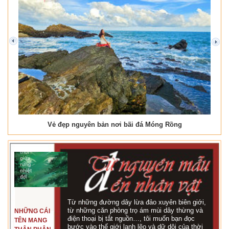
prev
next
Vẻ đẹp nguyên bản nơi bãi đá Móng Rồng
Từ những đường dây lừa đảo xuyên biên giới,
từ những căn phòng trọ ám mùi dây thừng và
NHỮNG CÁI
điện thoại bị tắt nguồn…, tôi muốn bạn đọc
TÊN MANG
bước vào thế giới lạnh lẽo và dữ dội của thời