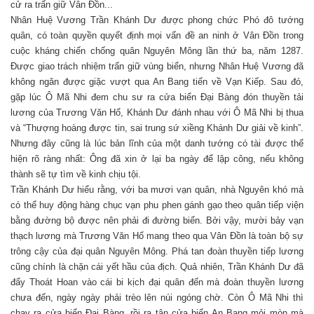
cử ra trấn giữ Vân Đồn...
Nhân Huệ Vương Trần Khánh Dư được phong chức Phó đô tướng
quân, có toàn quyền quyết định mọi vấn đề an ninh ở Vân Đồn trong
cuộc kháng chiến chống quân Nguyên Mông lần thứ ba, năm 1287.
Được giao trách nhiệm trấn giữ vùng biển, nhưng Nhân Huệ Vương đã
không ngăn được giặc vượt qua An Bang tiến về Vạn Kiếp. Sau đó,
gặp lúc Ô Mã Nhi đem chu sư ra cửa biển Đại Bàng đón thuyền tải
lương của Trương Văn Hổ, Khánh Dư đánh nhau với Ô Mã Nhi bị thua
và “Thượng hoàng được tin, sai trung sứ xiềng Khánh Dư giải về kinh”.
Nhưng đây cũng là lúc bản lĩnh của một danh tướng có tài được thể
hiện rõ ràng nhất: Ông đã xin ở lại ba ngày để lập công, nếu không
thành sẽ tự tìm về kinh chịu tội.
Trần Khánh Dư hiểu rằng, với ba mươi vạn quân, nhà Nguyên khó mà
có thể huy động hàng chục vạn phu phen gánh gạo theo quân tiếp viện
bằng đường bộ được nên phải đi đường biển. Bởi vậy, mười bảy vạn
thạch lương mà Trương Văn Hổ mang theo qua Vân Đồn là toàn bộ sự
trông cậy của đại quân Nguyên Mông. Phá tan đoàn thuyền tiếp lương
cũng chính là chặn cái yết hầu của địch. Quả nhiên, Trần Khánh Dư đã
đẩy Thoát Hoan vào cái bi kịch đại quân đến mà đoàn thuyền lương
chưa đến, ngày ngày phải trèo lên núi ngóng chờ. Còn Ô Mã Nhi thì
chạy ra cửa biển Đại Bàng, rồi ra tận cửa biển An Bang mỏi mòn mà