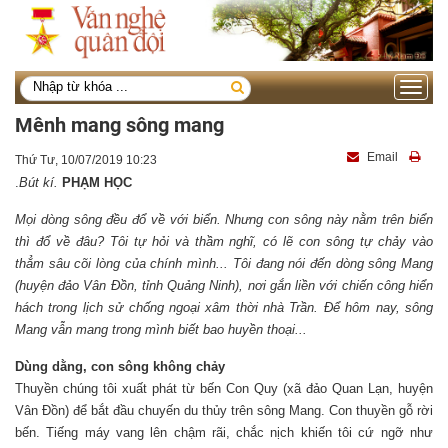
Toggle
navigati
Mênh mang sông mang
Email
Thứ Tư, 10/07/2019 10:23
.
Bút kí.
PHẠM HỌC
Mọi dòng sông đều đổ về với biển. Nhưng con sông này nằm trên biển
thì đổ về đâu? Tôi tự hỏi và thầm nghĩ, có lẽ con sông tự chảy vào
thẳm sâu cõi lòng của chính mình... Tôi đang nói đến dòng sông Mang
(huyện đảo Vân Đồn, tỉnh Quảng Ninh), nơi gắn liền với chiến công hiển
hách trong lịch sử chống ngoại xâm thời nhà Trần. Để hôm nay, sông
Mang vẫn mang trong mình biết bao huyền thoại...
Dùng dằng, con sông không chảy
Thuyền chúng tôi xuất phát từ bến Con Quy (xã đảo Quan Lạn, huyện
Vân Đồn) để bắt đầu chuyến du thủy trên sông Mang. Con thuyền gỗ rời
bến. Tiếng máy vang lên chậm rãi, chắc nịch khiến tôi cứ ngỡ như