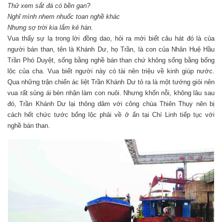
Thử xem sắt đá có bền gan?
Nghĩ mình nhem nhuốc toan nghề khác
Nhưng sợ trời kia lắm kẻ hàn.
Vua thấy sự lạ trong lời đồng dao, hỏi ra mới biết câu hát đó là của
người bán than, tên là Khánh Dư, họ Trần, là con của Nhân Huệ Hầu
Trần Phó Duyệt, sống bằng nghề bán than chứ không sống bằng bổng
lộc của cha. Vua biết người này có tài nên triệu về kinh giúp nước.
Qua những trận chiến ác liệt Trần Khánh Dư tỏ ra là một tướng giỏi nên
vua rất sủng ái bèn nhận làm con nuôi. Nhưng khốn nỗi, không lâu sau
đó, Trần Khánh Dư lại thông dâm với công chúa Thiên Thụy nên bị
cách hết chức tước bổng lộc phải về ở ẩn tại Chí Linh tiếp tục với
nghề bán than.