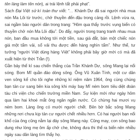
tên làng làm tên nón
), ai trái lệnh tất phải phạt”.
Sách
Đại Việt sử kí toàn thư
viết: “... Khánh Dư đã sai người nhà mua
nón Ma Lôi từ trước, chở thuyền đến đậu trong cảng rồi. Lệnh vừa ra,
sai ngầm báo người dân trong trang: “Hôm qua thấy trước vụng biển có
thuyền chở nón Ma Lôi đậu”. Do đấy, người trong trang tranh nhau mua
nón, ban đầu mua không tới một tiền, sau giá đắt, bán một chiếc nón
giá một tấm vải, số vải thu được đến hàng nghìn tấm”. Như thế, tư
tưởng “người Việt dùng hàng Việt” không phải bây giờ mới có mà đã
xuất hiện từ thời Trần (!).
Gần bảy thế kỉ sau chiến thắng của Trần Khánh Dư, sông Mang lại nổi
sóng. Bom Mĩ quần đảo dòng sông. Ông Vũ Xuân Tính, một cư dân
ven sông kể cho tôi nghe những kỉ niệm năm 1964, ông cùng chúng
bạn tản cư sang bên kia sông khi máy bay Mĩ ném bom tiêu diệt đoàn
tàu chi viện cho chiến trường miền Nam. Sự kiện mới như ngày hôm
qua làm hai khoé mắt ông ngân ngấn nước. Có chừng hai mươi vụ
ném bom. Làng ông có mười người chết. Bên bờ bắc sông Mang
những nơi chưa kịp tản cư người chết nhiều hơn. Có hai người bạn nối
khố của ông cũng nằm lại đáy sông Mang này. Cũng may, con sông bao
dung như lòng mẹ ôm ấp chở che, không đưa thi thể ra biển nên nhiều
ngày sau dân làng tìm thấy họ.