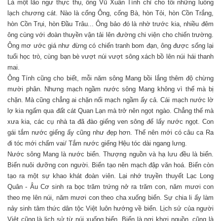
Là một lão ngư thực thụ, ông Vũ Xuân Tính chỉ cho tôi những luồng
lạch chương cát. Nào là cống Ông, cống Bà, hòn Tỏi, hòn Cồn Trắng,
hòn Cồn Trụi, hòn Đầu Trâu... Ông bảo đó là nhờ trước kia, nhiều đêm
ông cùng với đoàn thuyền vận tải lên đường chi viện cho chiến trường.
Ông mơ ước giá như đừng có chiến tranh bom đạn, ông được sống lại
tuổi học trò, cùng bạn bè vượt núi vượt sông xách bồ lên núi hái thanh
mai.
Ông Tính cũng cho biết, mỗi năm sông Mang bồi lắng thêm độ chừng
mười phân. Nhưng mạch ngầm nước sông Mang không vì thế mà bị
chặn. Mà cũng chẳng ai chặn nổi mạch ngầm ấy cả. Cái mạch nước lờ
lợ kia ngấm qua đất cát Quan Lạn mà trở nên ngọt ngào. Chẳng thế mà
xưa kia, các cụ nhà ta đã đào giếng ven sông để lấy nước ngọt. Con
gái tắm nước giếng ấy cũng như đẹp hơn. Thế nên mới có câu ca Ra
đi tóc mới chấm vai/ Tắm nước giếng Hệu tóc dài ngang lưng.
Nước sông Mang là nước biển. Thượng nguồn và hạ lưu đều là biển.
Biển nuôi dưỡng con người. Biển tạo nên mạch đập văn hoá. Biển còn
tạo ra một sự khao khát đoàn viên. Lại nhớ truyền thuyết Lạc Long
Quân - Âu Cơ sinh ra bọc trăm trứng nở ra trăm con, năm mươi con
theo mẹ lên núi, năm mươi con theo cha xuống biển. Sự chia li ấy làm
nảy sinh tâm thức dân tộc Việt luôn hướng về biển. Lịch sử của người
Việt cũng là lịch sử từ núi xuống biển. Biển là nơi khơi nguồn, cũng là