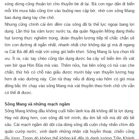
sóng dừng cũng thuận lợi cho thuyền bè đi lại. Bà con ngư dân đi biển
mỗi khi mưa bão cũng tìm vào buông neo cập bờ, nhờ con sông Mang
bao dung dang tay che chở.
Nhưng cũng chính cái êm đềm của sông đã bị thế lực ngoại bang lợi
dụng. Lần thứ ba xâm lược nước ta, đại quân Nguyên Mông đang thiếu
hụt lương thực nghiêm trọng, đoàn thuyền lương tiếp tế chắc chắn sẽ
tìm con đường đi ngắn nhất, nhanh nhất chứ không dại gì mà đi ngang
ra Cát Bà để đối mặt với sóng gió biển khơi. Sông Mang là lựa chọn tối
ưu. Ít ra, các tay chèo cũng tận dụng được ba cây số biển êm rồi vát
ven bờ qua Hòn Đũa mà vào. Thêm nữa, hai bên sông có núi cao che
chắn, thử hỏi có chỗ nào giấu được mười bảy vạn thuyền lương hay
hơn đi vào đường này. Còn rủi thay nếu đi đúng vào hôm có gió mùa
đông bắc thì chạy vào sông Mang mà vát thuyền theo hình chữ chi vẫn
có thể đi được.
Sông Mang và những mạch ngầm
Sông Mang không đầu không cuối hiền lành kia đã không để bị lợi dụng.
Hay nói đúng hơn, con sông đã trở mình, dịu êm bề nổi mà dữ dội bề
sâu. Cái mạch ngầm dữ dội của dòng sông đã cuộn chảy nhấn chìm đội
quân cướp nước, vinh danh những nhân vật huyền thoại, chiến công
lẫy lừng. Trong đó không thể không kể đến là danh tướng Trần Khánh