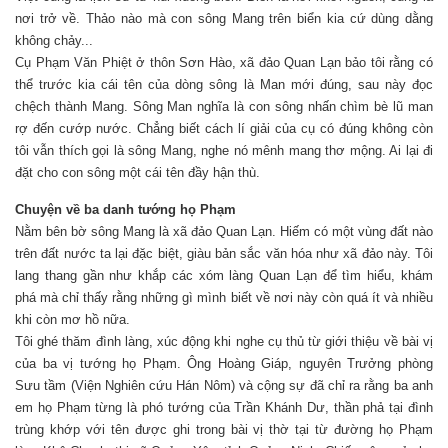
nơi trở về. Thảo nào mà con sông Mang trên biển kia cứ dùng dằng
không chảy...
Cụ Phạm Văn Phiệt ở thôn Sơn Hào, xã đảo Quan Lạn bảo tôi rằng có
thể trước kia cái tên của dòng sông là Man mới đúng, sau này đọc
chệch thành Mang. Sông Man nghĩa là con sông nhấn chìm bè lũ man
rợ đến cướp nước. Chẳng biết cách lí giải của cụ có đúng không còn
tôi vẫn thích gọi là sông Mang, nghe nó mênh mang thơ mộng. Ai lại đi
đặt cho con sông một cái tên đầy hận thù.
Chuyện về ba danh tướng họ Phạm
Nằm bên bờ sông Mang là xã đảo Quan Lạn. Hiếm có một vùng đất nào
trên đất nước ta lại đặc biệt, giàu bản sắc văn hóa như xã đảo này. Tôi
lang thang gần như khắp các xóm làng Quan Lạn để tìm hiểu, khám
phá mà chỉ thấy rằng những gì mình biết về nơi này còn quá ít và nhiều
khi còn mơ hồ nữa.
Tôi ghé thăm đình làng, xúc động khi nghe cụ thủ từ giới thiệu về bài vị
của ba vị tướng họ Phạm. Ông Hoàng Giáp, nguyên Trưởng phòng
Sưu tầm (Viện Nghiên cứu Hán Nôm) và cộng sự đã chỉ ra rằng ba anh
em họ Phạm từng là phó tướng của Trần Khánh Dư, thần phả tại đình
trùng khớp với tên được ghi trong bài vị thờ tại từ đường họ Phạm