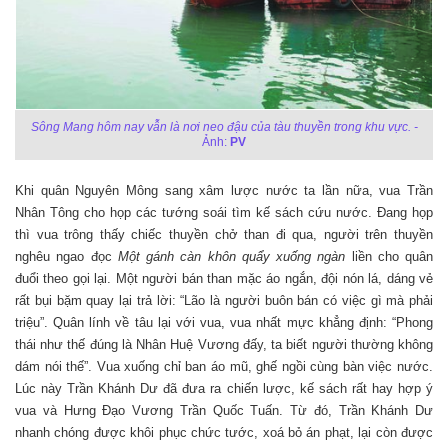
Sông Mang hôm nay vẫn là nơi neo đậu của tàu thuyền trong khu vực. -
Ảnh:
PV
Khi quân Nguyên Mông sang xâm lược nước ta lần nữa, vua Trần
Nhân Tông cho họp các tướng soái tìm kế sách cứu nước. Đang họp
thì vua trông thấy chiếc thuyền chở than đi qua, người trên thuyền
nghêu ngao đọc
Một gánh càn khôn quẩy xuống ngàn
liền cho quân
đuổi theo gọi lại. Một người bán than mặc áo ngắn, đội nón lá, dáng vẻ
rất bụi bặm quay lại trả lời: “Lão là người buôn bán có việc gì mà phải
triệu”. Quân lính về tâu lại với vua, vua nhất mực khẳng định: “Phong
thái như thế đúng là Nhân Huệ Vương đấy, ta biết người thường không
dám nói thế”. Vua xuống chỉ ban áo mũ, ghế ngồi cùng bàn việc nước.
Lúc này Trần Khánh Dư đã đưa ra chiến lược, kế sách rất hay hợp ý
vua và Hưng Đạo Vương Trần Quốc Tuấn. Từ đó, Trần Khánh Dư
nhanh chóng được khôi phục chức tước, xoá bỏ án phạt, lại còn được