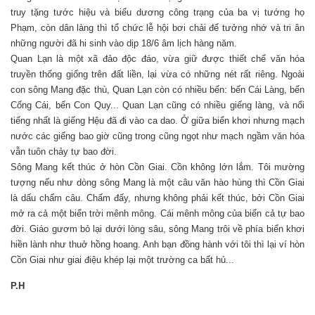
truy tặng tước hiệu và biểu dương công trạng của ba vị tướng họ
Phạm, còn dân làng thì tổ chức lễ hội bơi chải để tưởng nhớ và tri ân
những người đã hi sinh vào dịp 18/6 âm lịch hàng năm.
Quan Lạn là một xã đảo độc đáo, vừa giữ được thiết chế văn hóa
truyền thống giống trên đất liền, lại vừa có những nét rất riêng. Ngoài
con sông Mang đặc thù, Quan Lạn còn có nhiều bến: bến Cái Làng, bến
Cống Cái, bến Con Quy... Quan Lạn cũng có nhiều giếng làng, và nổi
tiếng nhất là giếng Hệu đã đi vào ca dao. Ở giữa biển khơi nhưng mạch
nước các giếng bao giờ cũng trong cũng ngọt như mạch ngầm văn hóa
vẫn tuôn chảy tự bao đời.
Sông Mang kết thúc ở hòn Cồn Giai. Cồn không lớn lắm. Tôi mường
tượng nếu như dòng sông Mang là một câu văn hào hùng thì Cồn Giai
là dấu chấm câu. Chấm đấy, nhưng không phải kết thúc, bởi Cồn Giai
mở ra cả một biển trời mênh mông. Cái mênh mông của biển cả tự bao
đời. Giáo gươm bỏ lại dưới lòng sâu, sông Mang trôi về phía biển khơi
hiền lành như thuở hồng hoang. Anh bạn đồng hành với tôi thì lại ví hòn
Cồn Giai như giai điệu khép lại một trường ca bất hủ...
P.H