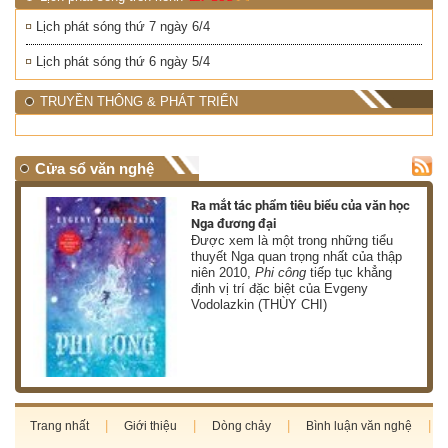
Lịch phát sóng thứ 7 ngày 6/4
Lịch phát sóng thứ 6 ngày 5/4
TRUYỀN THÔNG & PHÁT TRIỂN
Cửa sổ văn nghệ
nh
Ra mắt tác phẩm tiêu biểu của văn học
Nga đương đại
g
Được xem là một trong những tiểu
thuyết Nga quan trọng nhất của thập
niên 2010,
Phi công
tiếp tục khẳng
định vị trí đặc biệt của Evgeny
Vodolazkin (THÙY CHI)
Trang nhất
Giới thiệu
Dòng chảy
Bình luận văn nghệ