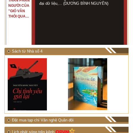
THÂN PHẬN
đại dữ liệu,... (DƯƠNG BÌNH NGUYÊN)
NGƯỜI CỦA
"GIÓ VẪN
THỔI QUA
RỪNG
NHIỆT ĐỚI"
Sách từ Nhà số 4
Đặt mua tạp chí Văn nghệ Quân đội
Lịch phát sóng trên kênh