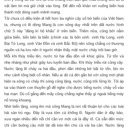
vật làm tin mà giữ chặt vào lòng. Để đến nỗi khăn rơi xuống biển hoá
thành một dòng xanh mênh mang.
Tôi chưa có điều kiện đi hết hơn ba nghìn cây số bờ biển của Việt Nam
ta, nhưng có lẽ dòng Mang là con sông duy nhất trên đất nước hình
chữ S này “đăng kí hộ khẩu” ở trên biển. Thêm nữa, cũng bởi nằm
giữa biển, bốn bên là biển (chính xác là bốn vịnh: vịnh Hạ Long, vịnh
Bái Tử Long, vịnh Vân Đồn và vịnh Bắc Bộ) nên sông chẳng có thượng
nguồn và hạ lưu nên ít người nhận thấy mặt nước chảy trôi bao giờ.
Mỗi khi thủy triều lên, nước từ hai đầu dồn về khúc giữa. Từ tốn và
nhẹ nhàng như phút giây lưu luyến ban đầu. Khi thủy triều rút cũng vậy.
Nước lặng lẽ chảy ra hai đầu, phơi dần những bờ bãi từ tốn, bịn rịn
như cảnh tống biệt cố nhân. Nếu ai đó cả đời gắn bó với sông mới phát
hiện ra sông có chảy thì sóng cũng lặng, nước cũng trôi lững lờ. Tôi áp
tai vào thành con thuyền gỗ để nghe cho được tiếng nước chảy vỗ vào
hai mạn. Dù cố gắng đến mấy cũng chẳng nghe thấy gì ngoài tiếng máy
nổ trong khoang.
Nhờ biển lặng, sóng êm mà sông Mang là nơi rất thuận lợi cho các loài
hải sản trú ngụ. Đây là vựa tôm cá khổng lồ. Người dân ở đây bảo,
xưa ngán nhiều đến nỗi chỉ cần vơ một cái là đầy rổ. Cá sẵn đến mức
chỉ cần buông câu một lát đã kéo lên chú cá vài ba cân. Nước lặng