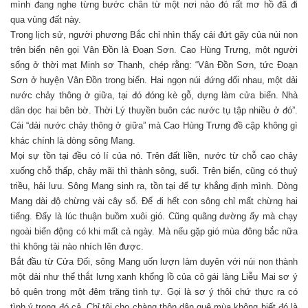
mình đang nghe từng bước chân từ một nơi nào đó rất mơ hồ đã đi
qua vùng đất này.
Trong lịch sử, người phương Bắc chỉ nhìn thấy cái đứt gãy của núi non
trên biển nên gọi Vân Đồn là Đoạn Sơn. Cao Hùng Trưng, một người
sống ở thời mạt Minh sơ Thanh, chép rằng: “Vân Đồn Sơn, tức Đoạn
Sơn ở huyện Vân Đồn trong biển. Hai ngọn núi đứng đối nhau, một dải
nước chảy thông ở giữa, tại đó đóng kè gỗ, dựng làm cửa biển. Nhà
dân dọc hai bên bờ. Thời Lý thuyền buôn các nước tụ tập nhiều ở đó”.
Cái “dải nước chảy thông ở giữa” mà Cao Hùng Trưng đề cập không gì
khác chính là dòng sông Mang.
Mọi sự tồn tại đều có lí của nó. Trên đất liền, nước từ chỗ cao chảy
xuống chỗ thấp, chảy mãi thì thành sông, suối. Trên biển, cũng có thuỷ
triều, hải lưu. Sông Mang sinh ra, tồn tại để tự khẳng định mình. Dòng
Mang dài độ chừng vài cây số. Để đi hết con sông chỉ mất chừng hai
tiếng. Đấy là lúc thuận buồm xuôi gió. Cũng quãng đường ấy mà chạy
ngoài biển động có khi mất cả ngày. Mà nếu gặp gió mùa đông bắc nữa
thì không tài nào nhích lên được.
Bắt đầu từ Cửa Đối, sông Mang uốn lượn làm duyên với núi non thành
một dải như thể thắt lưng xanh khổng lồ của cô gái làng Liễu Mai sơ ý
bỏ quên trong một đêm trăng tình tự. Gọi là sơ ý thôi chứ thực ra có
tình ý trong đó cả. Chỉ tội cho chàng thôn dân quê mùa không biết đó là