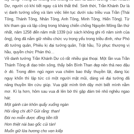
Dư, người có khí tiết ngay cả khi thất thế. Sinh thời, Trần Khánh Dư là
vị danh tướng sống và làm việc liên tục dưới sáu triều vua Trần (Thái
Tông, Thánh Tông, Nhân Tông, Anh Tông, Minh Tông, Hiến Tông). Từ
khi tham gia và lập công trong kháng chiến chống Nguyên Mông lần thứ
nhất, năm 1258 đến năm mất 1339 (sử sách không ghi rõ năm sinh của
ông), ông đã nắm giữ nhiều chức vụ trọng yếu trong triều đình, như Phó
đô tướng quân, Phiêu kị đại tướng quân, Trật hầu, Tử phục thượng vị
hầu, quyền chức Phán thủ…
Về danh tướng Trần Khánh Dư có rất nhiều giai thoại. Một lần vua Trần
Thánh Tông đi dạo trên sông, thấy bến Bình Than đẹp nên thả neo đậu
ở đó. Trong đêm ngủ ngon vua chiêm bao thấy thuyền lật, đang lúc
nguy khốn thì lập tức có một người mặt mũi, dáng vẻ đại tướng đã
nâng thuyền lên cứu giúp. Vua giật mình tỉnh dậy mới biết mình nằm
mơ. Kì lạ hơn, hôm sau vua đi lên bờ thì gặp đám trẻ nhỏ nghêu ngao
hát:
Một gánh càn khôn quẩy xuống ngàn
Hỏi rằng chi đó? Gửi rằng: than!
Đói no miễn được đồng tiền tốt
Hơn thiệt nài bao gốc củi tàn!
Muốn giữ lửa hương cho vẹn kiếp