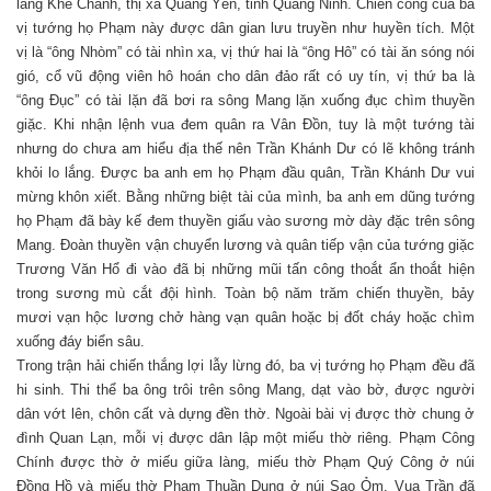
làng Khê Chanh, thị xã Quảng Yên, tỉnh Quảng Ninh. Chiến công của ba
vị tướng họ Phạm này được dân gian lưu truyền như huyền tích. Một
vị là “ông Nhòm” có tài nhìn xa, vị thứ hai là “ông Hô” có tài ăn sóng nói
gió, cổ vũ động viên hô hoán cho dân đảo rất có uy tín, vị thứ ba là
“ông Đục” có tài lặn đã bơi ra sông Mang lặn xuống đục chìm thuyền
giặc. Khi nhận lệnh vua đem quân ra Vân Đồn, tuy là một tướng tài
nhưng do chưa am hiểu địa thế nên Trần Khánh Dư có lẽ không tránh
khỏi lo lắng. Được ba anh em họ Phạm đầu quân, Trần Khánh Dư vui
mừng khôn xiết. Bằng những biệt tài của mình, ba anh em dũng tướng
họ Phạm đã bày kế đem thuyền giấu vào sương mờ dày đặc trên sông
Mang. Đoàn thuyền vận chuyển lương và quân tiếp vận của tướng giặc
Trương Văn Hổ đi vào đã bị những mũi tấn công thoắt ẩn thoắt hiện
trong sương mù cắt đội hình. Toàn bộ năm trăm chiến thuyền, bảy
mươi vạn hộc lương chở hàng vạn quân hoặc bị đốt cháy hoặc chìm
xuống đáy biển sâu.
Trong trận hải chiến thắng lợi lẫy lừng đó, ba vị tướng họ Phạm đều đã
hi sinh. Thi thể ba ông trôi trên sông Mang, dạt vào bờ, được người
dân vớt lên, chôn cất và dựng đền thờ. Ngoài bài vị được thờ chung ở
đình Quan Lạn, mỗi vị được dân lập một miếu thờ riêng. Phạm Công
Chính được thờ ở miếu giữa làng, miếu thờ Phạm Quý Công ở núi
Đồng Hồ và miếu thờ Phạm Thuần Dụng ở núi Sao Ỏm. Vua Trần đã