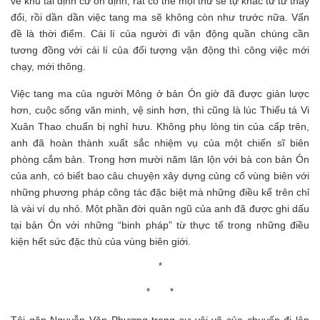
về khu tái định cư ổn định, rất có thể mọi thứ sẽ tự khắc từ từ thay
đổi, rồi dần dần việc tang ma sẽ không còn như trước nữa. Vấn
đề là thời điểm. Cái lí của người đi vận động quần chúng cần
tương đồng với cái lí của đối tượng vận động thì công việc mới
chạy, mới thông.
Việc tang ma của người Mông ở bản Ón giờ đã được giản lược
hơn, cuộc sống văn minh, vệ sinh hơn, thì cũng là lúc Thiếu tá Vi
Xuân Thao chuẩn bị nghỉ hưu. Không phụ lòng tin của cấp trên,
anh đã hoàn thành xuất sắc nhiệm vụ của một chiến sĩ biên
phòng cắm bản. Trong hơn mười năm lăn lộn với bà con bản Ón
của anh, có biết bao câu chuyện xây dựng củng cố vùng biên với
những phương pháp công tác đặc biệt mà những điều kể trên chỉ
là vài ví dụ nhỏ. Một phần đời quân ngũ của anh đã được ghi dấu
tại bản Ón với những “binh pháp” từ thực tế trong những điều
kiện hết sức đặc thù của vùng biên giới.
*
* *
Tôi gặp Nguyễn Văn Phương trong sự vội vã của chuyến đi lên