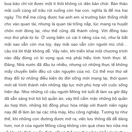
bua bảo chỉ rút được một ít thôi không có dân bản chửi. Bàn thảo
mãi cuối cùng số trâu rút xuống còn hai con, nghĩa là để ma hai
ngày. Thi thể mẹ cũng được hai anh em vị trưởng bản thống nhất
cho vào quan tài, nhưng là quan tài trống nắp, lúc mang ra huyệt
chôn mới đóng lại, như thế cũng đã thành công. Với đồng bào
mọi thứ phải từ từ. Ở vùng biên có cái lí riêng của nó, như là bắt
mãi sao vẫn còn ma túy, dạy mãi sao vẫn còn người mù chữ…
câu trả lời thật không dễ. Vậy nên, khi triển khai một chương trình
nào đấy đừng có kì vọng quá mà phải hiểu tình hình thực tế.
Đảng, Nhà nước đã đầu tư nhiều, nhưng có những thực tế không
mấy chuyển biến đều có căn nguyên của nó. Có thể mọi thứ sẽ
thay đổi từ những điều kiện do đời sống mới mang lại, thói quen
mới sẽ hình thành nên những tập tục mới phù hợp với cuộc sống
hiện đại. Như những cô cậu người Mông trẻ tuổi đi làm xa giờ đây
đã sẵn sàng trút bỏ bộ quần áo, váy thổ cẩm mặc những bộ quần
áo hợp thời, những bộ đồng phục hòa nhập với thanh niên ngày
nay để đi làm ăn tại các nhà máy, khu công nghiệp. Tương tự như
thế, khi những con đường được mở ra, việc lưu thông đã dễ dàng
hơn, nơi ở của người Mông cũng không còn quá cheo leo nữa mà