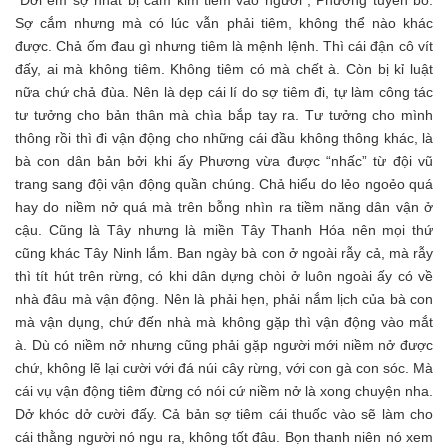
Sợ cắm nhưng mà có lúc vẫn phải tiêm, không thể nào khác
được. Chả ốm đau gì nhưng tiêm là mệnh lệnh. Thì cái đận cô vít
đấy, ai mà không tiêm. Không tiêm có mà chết à. Còn bị kỉ luật
nữa chứ chả đùa. Nên là dẹp cái lí do sợ tiêm đi, tự làm công tác
tư tưởng cho bản thân mà chìa bắp tay ra. Tư tưởng cho mình
thông rồi thì đi vận động cho những cái đầu không thông khác, là
bà con dân bản bởi khi ấy Phương vừa được “nhấc” từ đội vũ
trang sang đội vận động quần chúng. Chả hiểu do lẻo ngoẻo quá
hay do niềm nở quá mà trên bỗng nhìn ra tiềm năng dân vận ở
cậu. Cũng là Tây nhưng là miền Tây Thanh Hóa nên mọi thứ
cũng khác Tây Ninh lắm. Ban ngày bà con ở ngoài rẫy cả, mà rẫy
thì tít hút trên rừng, có khi dân dựng chòi ở luôn ngoài ấy có về
nhà đâu mà vận động. Nên là phải hẹn, phải nắm lịch của bà con
mà vận dụng, chứ đến nhà mà không gặp thì vận động vào mắt
à. Dù có niềm nở nhưng cũng phải gặp người mới niềm nở được
chứ, không lẽ lại cười với đá núi cây rừng, với con gà con sóc. Mà
cái vụ vận động tiêm đừng có nói cứ niềm nở là xong chuyện nha.
Dở khóc dở cười đấy. Cả bản sợ tiêm cái thuốc vào sẽ làm cho
cái thằng người nó ngu ra, không tốt đâu. Bọn thanh niên nó xem