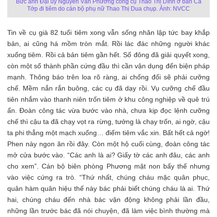
Bức ảnh Đại uý Nguyễn Văn Phương cõng cụ Thao Thị Dính ở bản Ca
Tớp đi tiêm do cán bộ phụ nữ Thao Thị Dua chụp. Ảnh: NVCC
Tin về cụ già 82 tuổi tiêm xong vẫn sống nhăn lập tức bay khắp
bản, ai cũng há mồm tròn mắt. Rồi lác đác những người khác
xuống tiêm. Rồi cả bản tiêm gần hết. Số đông đã giải quyết xong,
còn một số thành phần cứng đầu thì cần vận dụng đến biện pháp
mạnh. Thông báo trên loa rõ ràng, ai chống đối sẽ phải cưỡng
chế. Mềm nắn rắn buông, các cụ đã dạy rồi. Vụ cưỡng chế đầu
tiên nhắm vào thanh niên trốn tiêm ở khu công nghiệp về quê trú
ẩn. Đoàn công tác vừa bước vào nhà, chưa kịp đọc lệnh cưỡng
chế thì cậu ta đã chạy vọt ra rừng, tưởng là chạy trốn, ai ngờ, cậu
ta phi thẳng một mạch xuống… điểm tiêm vắc xin. Bất hết cả ngờ!
Phen này ngon ăn rồi đây. Còn một hộ cuối cùng, đoàn công tác
mở cửa bước vào. “Các anh là ai? Giấy tờ các anh đâu, các anh
cho xem”. Cán bộ biên phòng Phương mặt non bấy thế nhưng
vào việc cứng ra trò. “Thứ nhất, chúng cháu mặc quân phục,
quân hàm quân hiệu thế này bác phải biết chúng cháu là ai. Thứ
hai, chúng cháu đến nhà bác vận động không phải lần đầu,
những lần trước bác đã nói chuyện, đã làm việc bình thường mà