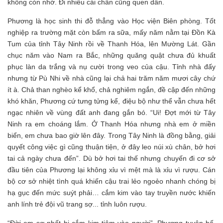
không còn nhớ. Đi nhiều cái chân cũng quen dần.
Phương là học sinh thi đỗ thẳng vào Học viện Biên phòng. Tốt
nghiệp ra trường mặt còn bấm ra sữa, mấy năm nằm tại Đồn Kà
Tum của tỉnh Tây Ninh rồi về Thanh Hóa, lên Mường Lát. Gần
chục năm vào Nam ra Bắc, những quăng quật chưa đủ khuất
phục làn da trắng và nụ cười trong veo của cậu. Tỉnh nhà đấy
nhưng từ Pù Nhi về nhà cũng lại chả hai trăm năm mươi cây chứ
ít à. Chả than nghèo kể khổ, chả nghiêm ngắn, đề cập đến những
khó khăn, Phương cứ tưng tửng kể, điệu bộ như thể vẫn chưa hết
ngạc nhiên về vùng đất anh đang gắn bó. “Ui! Đợt mới từ Tây
Ninh ra em choáng lắm. Ở Thanh Hóa nhưng nhà em ở miền
biển, em chưa bao giờ lên đây. Trong Tây Ninh là đồng bằng, giải
quyết công việc gì cũng thuận tiện, ở đây leo núi xù chân, bở hơi
tai cả ngày chưa đến”. Dù bở hơi tai thế nhưng chuyến đi cơ sở
đầu tiên của Phương lại không xỉu vì mệt mà là xỉu vì rượu. Cán
bộ cơ sở nhiệt tình quá khiến cậu trai lẻo ngoẻo nhanh chóng bị
hạ gục đến mức suýt phải… cắm kim vào tay truyền nước khiến
anh lính trẻ đội vũ trang sợ... tỉnh luôn rượu.
“Đời em sợ nhất bị cắm kim tiêm vào người”, Phương tuyên bố.