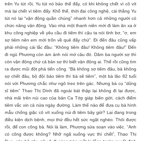
trên Yu tút rồi, Yu tút nó bảo thế đấy, có khi không chết vì cô vít
mà lại chết vì tiêm đấy. Khổ thể, thời đại công nghệ, cái thằng Yu
tút nó lại “vận động quần chúng” nhanh hơn cả những người có
chức năng vận động. Vào nhà một thanh niên mới đi làm ăn xa ở
khu công nghiệp về yêu cầu đi tiêm thì cậu ta nói tỉnh bơ, “ơ, em
sợ tiêm nên em mới trốn về quê đấy chứ”. Đi đến đâu cũng vấp
phải những cái lắc đầu: “Không tiêm đâu! Không tiêm đâu!” Đến
đi ngủ Phương còn ám ảnh nói mớ câu đó. Dăm ba người sợ thì
còn vận động chứ cả bản sợ thì biết vận động ai. Thế rồi cũng tìm
ra được mũi đột phá tiến công. “Bà không sợ tiêm đâu, bà không
sợ chết đâu, bộ đội bảo tiêm thì bà sẽ tiêm”, một bà lão 82 tuổi
nói với Phương chắc như ngô treo trên gác. Nhưng bà cụ “dũng
sĩ tiêm” Thao Thị Dính đã ngoài bát thập lại không đi lại được,
nhà mãi trên núi cao của bản Ca Tớp giáp biên giới, cách điểm
tiêm vắc xin cả nửa ngày đường. Làm thế nào để đưa cụ bà hình
mẫu chống giặc cô vít xuống núi đi tiêm bây giờ? Lại đang trong
điều kiện dịch bệnh, mọi thứ đều hết sức ngặt nghèo. Thôi được
rồi, để con cõng bà. Nói là làm, Phương sửa soạn vào việc. “Anh
có cõng được không? Nhỡ ngã xuống vực thì chết”, Thao Thị