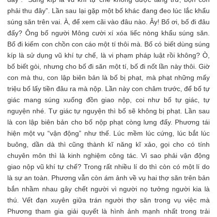
phải thu đây”. Lần sau lại gặp một bố khác đang đeo lúc lắc khẩu
súng săn trên vai. À, để xem cãi vào đâu nào. Ây! Bố ơi, bố đi đâu
đấy? Ông bố người Mông cười xí xóa liếc nòng khẩu súng săn.
Bố đi kiếm con chồn con cáo một tí thôi mà. Bố có biết dùng súng
kíp là sử dụng vũ khí tự chế, là vi phạm pháp luật rồi không? Ò,
bố biết gòi, nhưng cho bố đi săn một tí, bố đi nốt lần này thôi. Giờ
con mà thu, con lập biên bản là bố bị phạt, mà phạt những mấy
triệu bố lấy tiền đâu ra mà nộp. Lần này con châm trước, để bố tự
giác mang súng xuống đồn giao nộp, coi như bố tự giác, tự
nguyện nhé. Tự giác tự nguyện thì bố sẽ không bị phạt. Lần sau
là con lập biên bản cho bố nộp phạt còng lưng đấy. Phương tái
hiện một vụ “vận động” như thế. Lúc mềm lúc cứng, lúc bắt lúc
buông, dần dà thì cũng thành kĩ năng kĩ xảo, gọi cho có tính
chuyên môn thì là kinh nghiệm công tác. Vì sao phải vận động
giao nộp vũ khí tự chế? Trong rất nhiều lí do thì còn có một lí do
là sự an toàn. Phương vẫn còn ám ảnh về vụ hai thợ săn trên bản
bắn nhầm nhau gây chết người vì người nọ tưởng người kia là
thú. Vết đạn xuyên giữa trán người thợ săn trong vụ việc mà
Phương tham gia giải quyết là hình ảnh mạnh nhất trong trải