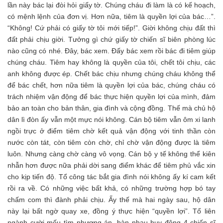
lần này bác lại đòi hỏi giấy tờ. Chúng cháu đi làm là có kế hoạch,
có mệnh lệnh của đơn vị. Hơn nữa, tiêm là quyền lợi của bác…”.
“Không! Cứ phải có giấy tờ tôi mới tiếp!”. Giời không chịu đất thì
đất phải chịu giời. Tưởng gì chứ giấy tờ chiến sĩ biên phòng lúc
nào cũng có nhé. Đây, bác xem. Đấy bác xem rồi bác đi tiêm giúp
chúng cháu. Tiêm hay không là quyền của tôi, chết tôi chịu, các
anh không được ép. Chết bác chịu nhưng chúng cháu không thể
để bác chết, hơn nữa tiêm là quyền lợi của bác, chúng cháu có
trách nhiệm vận động để bác thực hiện quyền lợi của mình, đảm
bảo an toàn cho bản thân, gia đình và cộng đồng. Thế mà chủ hộ
dân lì đòn ấy vẫn một mực nói không. Cán bộ tiêm vẫn ôm xi lanh
ngồi trực ở điểm tiêm chờ kết quả vận động với tinh thần còn
nước còn tát, còn tiêm còn chờ, chỉ chờ vận động được là tiêm
luôn. Nhưng càng chờ càng vô vọng. Cán bộ y tế không thể kiên
nhẫn hơn được nữa phải dời sang điểm khác để tiêm phủ vắc xin
cho kịp tiến độ. Tổ công tác bắt gia đình nói không ấy kí cam kết
rồi ra về. Có những việc bất khả, có những trường hợp bó tay
chấm com thì đành phải chịu. Ấy thế mà hai ngày sau, hộ dân
này lại bất ngờ quay xe, đồng ý thực hiện “quyền lợi”. Tổ liên
ngành cười mếu tìm phương án, bàn nhau huy động 4 chiến sĩ