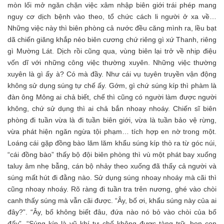
mòn lối mở ngăn chặn việc xâm nhập biên giới trái phép mang
nguy cơ dịch bệnh vào theo, tổ chức cách li người ở xa về…
Những việc này thì biên phòng cả nước đều căng mình ra, lều bạt
dã chiến giăng khắp nẻo biên cương chứ riêng gì xứ Thanh, riêng
gì Mường Lát. Dịch rồi cũng qua, vùng biên lại trở về nhịp điệu
vốn dĩ với những công việc thường xuyên. Những việc thường
xuyên là gì ấy à? Có mà đầy. Như cái vụ tuyên truyền vận động
không sử dụng súng tự chế ấy. Gớm, gì chứ súng kíp thì phàm là
đàn ông Mông ai chả biết, chế thì cũng có người làm được người
không, chứ sử dụng thì ai chả bắn nhoay nhoáy. Chiến sĩ biên
phòng đi tuần vừa là đi tuần biên giới, vừa là tuần bảo vệ rừng,
vừa phát hiện ngăn ngừa tội phạm… tích hợp en nờ trong một.
Loáng cái gặp đồng bào lăm lăm khẩu súng kíp thò ra từ góc núi,
“cái đồng bào” thấy bộ đội biên phòng thì vù một phát bay xuống
taluy âm nhẹ bẫng, cán bộ nhảy theo xuống đã thấy cả người và
súng mất hút đi đằng nào. Sử dụng súng nhoay nhoáy mà cãi thì
cũng nhoay nhoáy. Rõ ràng đi tuần tra trên nương, ghé vào chòi
canh thấy súng mà vẫn cãi được. “Ây, bố ơi, khẩu súng này của ai
đây?”. “Ây, bố không biết đâu, đứa nào nó bỏ vào chòi của bố
đấy”. “Súng kíp là vũ khí tự chế không được tàng trữ, bọn con