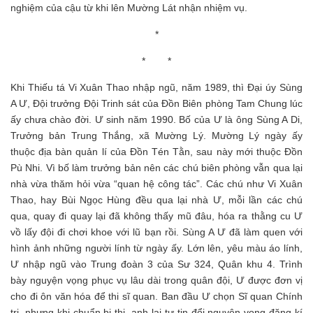
nghiệm của cậu từ khi lên Mường Lát nhận nhiệm vụ.
*
* *
Khi Thiếu tá Vi Xuân Thao nhập ngũ, năm 1989, thì Đại úy Sùng
A Ư, Đội trưởng Đội Trinh sát của Đồn Biên phòng Tam Chung lúc
ấy chưa chào đời. Ư sinh năm 1990. Bố của Ư là ông Sùng A Di,
Trưởng bản Trung Thắng, xã Mường Lý. Mường Lý ngày ấy
thuộc địa bàn quản lí của Đồn Tén Tằn, sau này mới thuộc Đồn
Pù Nhi. Vì bố làm trưởng bản nên các chú biên phòng vẫn qua lại
nhà vừa thăm hỏi vừa “quan hệ công tác”. Các chú như Vi Xuân
Thao, hay Bùi Ngọc Hùng đều qua lại nhà Ư, mỗi lần các chú
qua, quay đi quay lại đã không thấy mũ đâu, hóa ra thằng cu Ư
vồ lấy đội đi chơi khoe với lũ bạn rồi. Sùng A Ư đã làm quen với
hình ảnh những người lính từ ngày ấy. Lớn lên, yêu màu áo lính,
Ư nhập ngũ vào Trung đoàn 3 của Sư 324, Quân khu 4. Trình
bày nguyện vọng phục vụ lâu dài trong quân đội, Ư được đơn vị
cho đi ôn văn hóa để thi sĩ quan. Ban đầu Ư chọn Sĩ quan Chính
trị, nhưng khi chuẩn bị thi, anh lại tự tin đổi nguyện vọng đăng kí