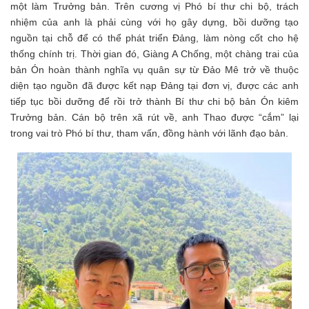
một làm Trưởng bản. Trên cương vị Phó bí thư chi bộ, trách
nhiệm của anh là phải cùng với họ gây dựng, bồi dưỡng tạo
nguồn tại chỗ để có thể phát triển Đảng, làm nòng cốt cho hệ
thống chính trị. Thời gian đó, Giàng A Chống, một chàng trai của
bản Ón hoàn thành nghĩa vụ quân sự từ Đảo Mê trở về thuộc
diện tạo nguồn đã được kết nạp Đảng tại đơn vị, được các anh
tiếp tục bồi dưỡng để rồi trở thành Bí thư chi bộ bản Ón kiêm
Trưởng bản. Cán bộ trên xã rút về, anh Thao được “cắm” lại
trong vai trò Phó bí thư, tham vấn, đồng hành với lãnh đạo bản.