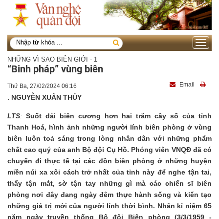
Toggle
navigati
NHỮNG VÌ SAO BIÊN GIỚI - 1
“Binh pháp” vùng biên
Email
Thứ Ba, 27/02/2024 06:16
.
NGUYỄN XUÂN THỦY
LTS
:
Suốt dải biên cương hơn hai trăm cây số của tỉnh
Thanh Hoá, hình ảnh những người lính biên phòng ở vùng
biên luôn toả sáng trong lòng nhân dân với những phẩm
chất cao quý của anh Bộ đội Cụ Hồ. Phóng viên VNQĐ đã có
chuyến đi thực tế tại các đồn biên phòng ở những huyện
miền núi xa xôi cách trở nhất của tỉnh này để nghe tận tai,
thấy tận mắt, sờ tận tay những gì mà các chiến sĩ biên
phòng nơi đây đang ngày đêm thực hành sống và kiến tạo
những giá trị mới của người lính thời bình. Nhân kỉ niệm 65
năm ngày truyền thống Bộ đội Biên phòng (3/3/1959 -