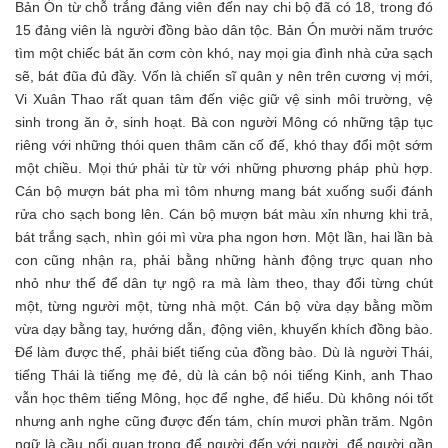
Bản Ón từ chỗ trắng đảng viên đến nay chi bộ đã có 18, trong đó
15 đảng viên là người đồng bào dân tộc. Bản Ón mười năm trước
tìm một chiếc bát ăn cơm còn khó, nay mọi gia đình nhà cửa sạch
sẽ, bát đũa đủ đầy. Vốn là chiến sĩ quân y nên trên cương vị mới,
Vi Xuân Thao rất quan tâm đến việc giữ vệ sinh môi trường, vệ
sinh trong ăn ở, sinh hoạt. Bà con người Mông có những tập tục
riêng với những thói quen thâm căn cố đế, khó thay đổi một sớm
một chiều. Mọi thứ phải từ từ với những phương pháp phù hợp.
Cán bộ mượn bát pha mì tôm nhưng mang bát xuống suối đánh
rửa cho sạch bong lên. Cán bộ mượn bát màu xỉn nhưng khi trả,
bát trắng sạch, nhìn gói mì vừa pha ngon hơn. Một lần, hai lần bà
con cũng nhận ra, phải bằng những hành động trực quan nho
nhỏ như thế để dân tự ngộ ra mà làm theo, thay đổi từng chút
một, từng người một, từng nhà một. Cán bộ vừa dạy bằng mồm
vừa dạy bằng tay, hướng dẫn, động viên, khuyến khích đồng bào.
Để làm được thế, phải biết tiếng của đồng bào. Dù là người Thái,
tiếng Thái là tiếng mẹ đẻ, dù là cán bộ nói tiếng Kinh, anh Thao
vẫn học thêm tiếng Mông, học để nghe, để hiểu. Dù không nói tốt
nhưng anh nghe cũng được đến tám, chín mươi phần trăm. Ngôn
ngữ là cầu nối quan trọng để người đến với người, để người gần