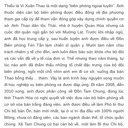
Thiếu tá Vi Xuân Thao là một dạng “biên phòng ngoại tuyến”. Anh
thuộc diện cán bộ biên phòng được điều động về địa phương
tham gia cấp ủy để tham vấn đóng góp xây dựng chính quyền cơ
sở. Anh Thao dân tộc Thái, nhà ở huyện Quan Hóa nhưng cả
cuộc đời quân ngũ gắn bó với Mường Lát. Trước khi nhập ngũ,
anh đã học trung cấp y, sau huấn luyện anh được điều về Đồn
Biên phòng Tén Tằn làm chiến sĩ quân y. Mười tám năm chịu
trách nhiệm y tế cho đồn, anh luôn đảm bảo sức khỏe cho bộ đội
và các vấn đề về y tế của đơn vị. Thế nhưng theo năm tháng, tự
lúc nào anh đã thẩm thấu những tố chất đặc trưng của bộ đội
biên phòng, ngồi một chỗ nhìn anh em đi cơ sở, xuống địa bàn
Thao bỗng thấy… thèm. Vậy là anh trình bày nguyện vọng muốn
đi học nghiệp vụ biên phòng và được đáp ứng. Đi năm 2008, đến
2010 xong, anh được phân công về Đồn Tam Chung, đúng lúc
tỉnh Thanh Hóa có nghị quyết về việc đưa cán bộ biên phòng về
cơ sở xóa bản trắng đảng viên, anh được điều về làm Phó bí thư
Chi bộ bản Ón, bản mới nhất, lại ở vị trí địa đầu với 100% người
Mông, chưa có đảng viên, các ban ngành đoàn thể, tổ chức quần
chúng. Xã Tam Chung cử hai cán bộ về, một làm Bí thư Chi bộ,