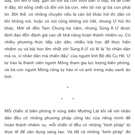
đây, lớn lên ở đây, gắn bó với bà con thôn bản ở đây, và sẽ chết
ở đây, tôi sống chết cả đời với bà con, nên tôi nói gì bà con phải
tin. Bởi thế, có những chuyện nếu là cán bộ khác hỏi thì dân có
khi không nói, hoặc có nói cũng không nói hết, nhưng Ư hỏi thì
khác. Mới về đồn Tam Chung ba năm, nhưng Sùng A Ư được
lãnh đạo đồn đánh giá cao về khả năng hoàn thành nhiệm vụ. Có
nhiều phương thức tiếp cận dân, nhiều bài học để thực hiện
nhiệm vụ và bài học lớn nhất với Sùng A Ư có lẽ là “từ nhân dân
mà ra, vì nhân dân mà chiến đấu” của người lính Bộ đội Cụ Hồ. Ư
tự hào là thanh niên người Mông tham gia lực lượng biên phòng,
và bà con người Mông cũng tự hào vì có anh trong màu xanh áo
lính.
*
* *
Mỗi chiến sĩ biên phòng ở vùng biên Mường Lát khi về với nhân
dân đều có những phương pháp công tác của riêng mình để
hoàn thành nhiệm vụ, mỗi chiến sĩ đều có những “binh pháp” từ
thực tế để vận dụng sáng tạo. Và tất cả những “binh pháp” đó