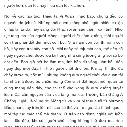
người hơn, dân tộc này hiểu dân tộc kia hơn.
Nói về các tập tục, Thiếu tá Vi Xuân Thao bảo, chúng đều có
nguyên do lịch sử. Những thói quen không phải ngẫu nhiên cứ lặp
đi lặp lại từ đời này sang đời khác rồi ăn sâu thành căn tính. Như
tục tang ma của người Mông, người chết nằm xuống, mỗi người
con trai phải dắt đến một con bò. Nhà năm con trai thì năm con
bò, bảy con trai bảy con bò. Mỗi ngày sẽ thịt một con, thế nên số
ngày người chết được lưu lại trong nhà cũng tương ứng với số bò
dắt đến. Bao giờ hết bò làm ma, linh hồn đủ vòng luân hồi, đến
ngày đẹp mới đưa thi thể người chết đi chôn. Khi ấy, thi thể đã
chảy nước ra, bốc mùi, nhưng không đưa người chết vào quan tài
tại nhà mà được bó chiếu mang đến vị trí đặt huyệt mộ, quan tài
cũng mang đến đấy, cho thi thể vào xong là đưa xuống huyệt
luôn. Cái căn nguyên của việc tang ma kia, Trưởng bản Giàng A
Chống lí giải, là vì người Mông từ xa xưa bị truy đuổi từ phương
Bắc, phải chạy trốn lên núi cao cố thủ và trú ngụ, lâu thành quen,
mọi tập tục theo thế mà thành. Ở trên cao đồng nghĩa với luồn
lách dốc đèo, khi có người chết cũng không thể đưa ma rình
rang, không thể khênh quan tài hàng ngang mà đi được nên mới