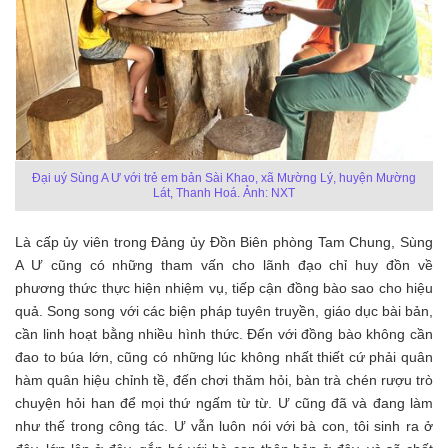
Đại uý Sùng A Ư với trẻ em bản Sài Khao, xã Mường Lý, huyện Mường
Lát, Thanh Hoá. Ảnh: NXT
Là cấp ủy viên trong Đảng ủy Đồn Biên phòng Tam Chung, Sùng
A Ư cũng có những tham vấn cho lãnh đạo chỉ huy đồn về
phương thức thực hiện nhiệm vụ, tiếp cận đồng bào sao cho hiệu
quả. Song song với các biện pháp tuyên truyền, giáo dục bài bản,
cần linh hoạt bằng nhiều hình thức. Đến với đồng bào không cần
đao to búa lớn, cũng có những lúc không nhất thiết cứ phải quân
hàm quân hiệu chỉnh tề, đến chơi thăm hỏi, bàn trà chén rượu trò
chuyện hỏi han để mọi thứ ngấm từ từ. Ư cũng đã và đang làm
như thế trong công tác. Ư vẫn luôn nói với bà con, tôi sinh ra ở