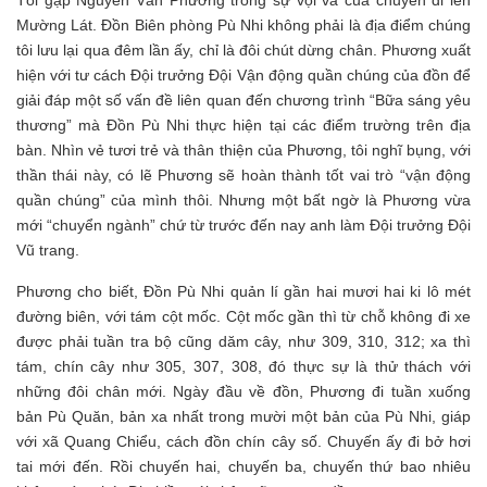
Mường Lát. Đồn Biên phòng Pù Nhi không phải là địa điểm chúng
tôi lưu lại qua đêm lần ấy, chỉ là đôi chút dừng chân. Phương xuất
hiện với tư cách Đội trưởng Đội Vận động quần chúng của đồn để
giải đáp một số vấn đề liên quan đến chương trình “Bữa sáng yêu
thương” mà Đồn Pù Nhi thực hiện tại các điểm trường trên địa
bàn. Nhìn vẻ tươi trẻ và thân thiện của Phương, tôi nghĩ bụng, với
thần thái này, có lẽ Phương sẽ hoàn thành tốt vai trò “vận động
quần chúng” của mình thôi. Nhưng một bất ngờ là Phương vừa
mới “chuyển ngành” chứ từ trước đến nay anh làm Đội trưởng Đội
Vũ trang.
Phương cho biết, Đồn Pù Nhi quản lí gần hai mươi hai ki lô mét
đường biên, với tám cột mốc. Cột mốc gần thì từ chỗ không đi xe
được phải tuần tra bộ cũng dăm cây, như 309, 310, 312; xa thì
tám, chín cây như 305, 307, 308, đó thực sự là thử thách với
những đôi chân mới. Ngày đầu về đồn, Phương đi tuần xuống
bản Pù Quăn, bản xa nhất trong mười một bản của Pù Nhi, giáp
với xã Quang Chiểu, cách đồn chín cây số. Chuyến ấy đi bở hơi
tai mới đến. Rồi chuyến hai, chuyến ba, chuyến thứ bao nhiêu