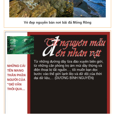
Vẻ đẹp nguyên bản nơi bãi đá Móng Rồng
Từ những đường dây lừa đảo xuyên biên giới,
từ những căn phòng trọ ám mùi dây thừng và
NHỮNG CÁI
điện thoại bị tắt nguồn…, tôi muốn bạn đọc
TÊN MANG
bước vào thế giới lạnh lẽo và dữ dội của thời
THÂN PHẬN
đại dữ liệu,... (DƯƠNG BÌNH NGUYÊN)
NGƯỜI CỦA
"GIÓ VẪN
THỔI QUA
RỪNG
NHIỆT ĐỚI"