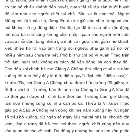
có tục bó chiếu khênh đến huyệt, quan tài sẽ lắp sẵn dưới huyệt
để làm nhà cho người chết tại chỗ. Sâu xa là như thế. Người
Mông có cái lí của họ, đừng lên án khi giữ góc nhìn từ ngoài vào
mà không có sự đồng điệu. Do tập tục đã ăn sâu nên vận động
thế nào bà con cũng không chịu nhập quan cho người mới chết
và sau mỗi đám tang nhiều gia đình có người chết gần như khánh
kiệt, nhiều hộ rơi vào tình trạng đói nghèo, phải gánh số nợ lớn
nhiều năm sau chưa trả hết. Phó bí thư chi bộ Vi Xuân Thao trăn
trở lắm, nghĩ mãi không ra cách để vận động bà con thay đổi.
Cho đến khi chính bà mẹ Giàng A Chống ốm nặng chuẩn bị nằm
xuống thì anh thấy đây là thời điểm quyết định cần “điểm huyệt”.
Trước đây, khi Giàng A Chống chưa được bồi dưỡng để giữ vị trí
Bí thư chi bộ - Trưởng bản thì anh của Chống là Giàng A Sào đã
có thời gian được chỉ định tạm thời làm Trưởng bản, giờ không
làm nữa nhưng cũng coi như cán bộ cả. Thiếu tá Vi Xuân Thao
gặp gỡ A Sào, A Chống vận động khi mẹ nằm xuống hãy rút ngắn
số trâu bò xuống, rút ngắn số ngày lưu ma tại nhà lại cho đỡ tốn
kém, làm gương để bà con noi theo, người chết cũng nên đưa
vào quan tài cho vệ sinh. Dù đồng ý nhưng hai anh em vẫn phân