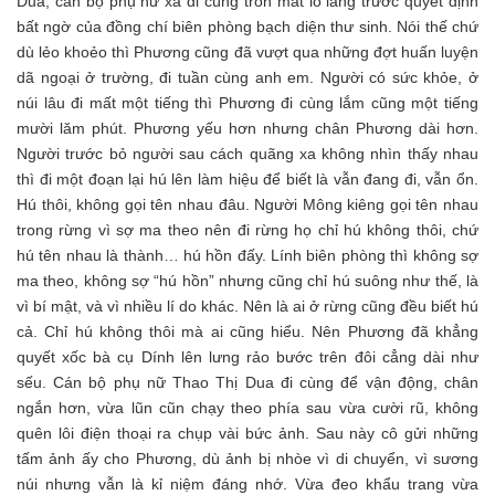
Dua, cán bộ phụ nữ xã đi cùng tròn mắt lo lắng trước quyết định
bất ngờ của đồng chí biên phòng bạch diện thư sinh. Nói thế chứ
dù lẻo khoẻo thì Phương cũng đã vượt qua những đợt huấn luyện
dã ngoại ở trường, đi tuần cùng anh em. Người có sức khỏe, ở
núi lâu đi mất một tiếng thì Phương đi cùng lắm cũng một tiếng
mười lăm phút. Phương yếu hơn nhưng chân Phương dài hơn.
Người trước bỏ người sau cách quãng xa không nhìn thấy nhau
thì đi một đoạn lại hú lên làm hiệu để biết là vẫn đang đi, vẫn ổn.
Hú thôi, không gọi tên nhau đâu. Người Mông kiêng gọi tên nhau
trong rừng vì sợ ma theo nên đi rừng họ chỉ hú không thôi, chứ
hú tên nhau là thành… hú hồn đấy. Lính biên phòng thì không sợ
ma theo, không sợ “hú hồn” nhưng cũng chỉ hú suông như thế, là
vì bí mật, và vì nhiều lí do khác. Nên là ai ở rừng cũng đều biết hú
cả. Chỉ hú không thôi mà ai cũng hiểu. Nên Phương đã khẳng
quyết xốc bà cụ Dính lên lưng rảo bước trên đôi cẳng dài như
sếu. Cán bộ phụ nữ Thao Thị Dua đi cùng để vận động, chân
ngắn hơn, vừa lũn cũn chạy theo phía sau vừa cười rũ, không
quên lôi điện thoại ra chụp vài bức ảnh. Sau này cô gửi những
tấm ảnh ấy cho Phương, dù ảnh bị nhòe vì di chuyển, vì sương
núi nhưng vẫn là kỉ niệm đáng nhớ. Vừa đeo khẩu trang vừa