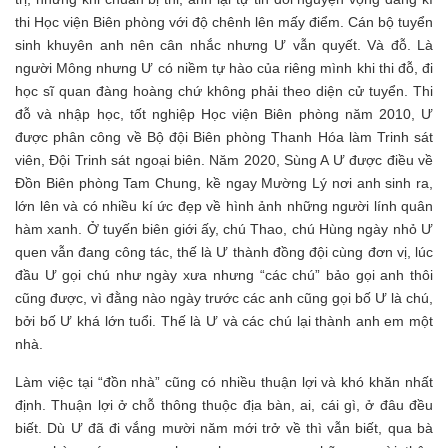
thi Học viện Biên phòng với độ chênh lên mấy điểm. Cán bộ tuyển
sinh khuyên anh nên cân nhắc nhưng Ư vẫn quyết. Và đỗ. Là
người Mông nhưng Ư có niềm tự hào của riêng mình khi thi đỗ, đi
học sĩ quan đàng hoàng chứ không phải theo diện cử tuyển. Thi
đỗ và nhập học, tốt nghiệp Học viện Biên phòng năm 2010, Ư
được phân công về Bộ đội Biên phòng Thanh Hóa làm Trinh sát
viên, Đội Trinh sát ngoại biên. Năm 2020, Sùng A Ư được điều về
Đồn Biên phòng Tam Chung, kề ngay Mường Lý nơi anh sinh ra,
lớn lên và có nhiều kí ức đẹp về hình ảnh những người lính quân
hàm xanh. Ở tuyến biên giới ấy, chú Thao, chú Hùng ngày nhỏ Ư
quen vẫn đang công tác, thế là Ư thành đồng đội cùng đơn vị, lúc
đầu Ư gọi chú như ngày xưa nhưng “các chú” bảo gọi anh thôi
cũng được, vì đằng nào ngày trước các anh cũng gọi bố Ư là chú,
bởi bố Ư khá lớn tuổi. Thế là Ư và các chú lại thành anh em một
nhà.
Làm việc tại “đồn nhà” cũng có nhiều thuận lợi và khó khăn nhất
định. Thuận lợi ở chỗ thông thuộc địa bàn, ai, cái gì, ở đâu đều
biết. Dù Ư đã đi vắng mười năm mới trở về thì vẫn biết, qua bà