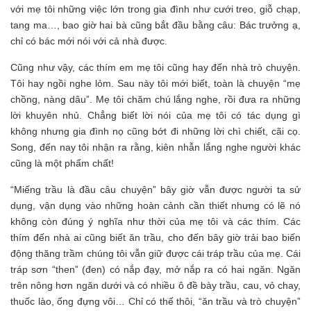
với mẹ tôi những việc lớn trong gia đình như cưới treo, giỗ chạp,
tang ma…, bao giờ hai bà cũng bắt đầu bằng câu: Bác trưởng ạ,
chỉ có bác mới nói với cả nhà được.
Cũng như vậy, các thím em mẹ tôi cũng hay đến nhà trò chuyện.
Tôi hay ngồi nghe lỏm. Sau này tôi mới biết, toàn là chuyện “mẹ
chồng, nàng dâu”. Mẹ tôi chăm chú lắng nghe, rồi đưa ra những
lời khuyên nhủ. Chẳng biết lời nói của mẹ tôi có tác dụng gì
không nhưng gia đình nọ cũng bớt đi những lời chì chiết, cãi cọ.
Song, đến nay tôi nhận ra rằng, kiên nhẫn lắng nghe người khác
cũng là một phẩm chất!
“Miếng trầu là đầu câu chuyện” bây giờ vẫn được người ta sử
dụng, vận dụng vào những hoàn cảnh cần thiết nhưng có lẽ nó
không còn đúng ý nghĩa như thời của mẹ tôi và các thím. Các
thím đến nhà ai cũng biết ăn trầu, cho đến bây giờ trải bao biến
động thăng trầm chúng tôi vẫn giữ được cái tráp trầu của mẹ. Cái
tráp sơn “then” (đen) có nắp đạy, mở nắp ra có hai ngăn. Ngăn
trên nông hơn ngăn dưới và có nhiều ô đề bày trầu, cau, vỏ chay,
thuốc lào, ống đựng vôi… Chỉ có thế thôi, “ăn trầu và trò chuyện”