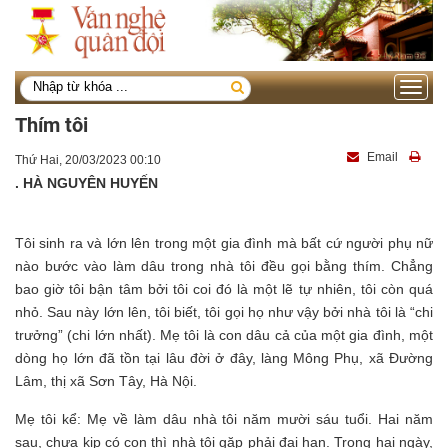
Toggle
navigati
Thím tôi
Email
Thứ Hai, 20/03/2023 00:10
. HÀ NGUYÊN HUYẾN
Tôi sinh ra và lớn lên trong một gia đình mà bất cứ người phụ nữ
nào bước vào làm dâu trong nhà tôi đều gọi bằng thím. Chẳng
bao giờ tôi bận tâm bởi tôi coi đó là một lẽ tự nhiên, tôi còn quá
nhỏ. Sau này lớn lên, tôi biết, tôi gọi họ như vậy bởi nhà tôi là “chi
trưởng” (chi lớn nhất). Mẹ tôi là con dâu cả của một gia đình, một
dòng họ lớn đã tồn tại lâu đời ở đây, làng Mông Phụ, xã Đường
Lâm, thị xã Sơn Tây, Hà Nội.
Mẹ tôi kể: Mẹ về làm dâu nhà tôi năm mười sáu tuổi. Hai năm
sau, chưa kịp có con thì nhà tôi gặp phải đại hạn. Trong hai ngày,