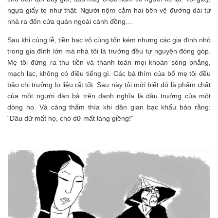
ngựa giấy to như thật. Người nộm cắm hai bên vệ đường dài từ
nhà ra đến cửa quán ngoài cánh đồng…
Sau khi cúng lễ, tiền bạc vô cùng tốn kém nhưng các gia đình nhỏ
trong gia đình lớn mà nhà tôi là trưởng đều tự nguyện đóng góp.
Mẹ tôi đứng ra thu tiền và thanh toán mọi khoản sòng phẳng,
mạch lạc, không có điều tiếng gì. Các bà thím của bố mẹ tôi đều
bảo chị trưởng lo liệu rất tốt. Sau này tôi mới biết đó là phẩm chất
của một người đàn bà trên danh nghĩa là dâu trưởng của một
dòng họ. Và càng thấm thía khi dân gian bạc khẩu bảo rằng:
“Dâu dữ mất họ, chó dữ mất láng giềng!”