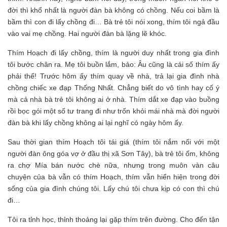
đời thì khổ nhất là người đàn bà không có chồng. Nếu coi bầm là
bầm thì con đi lấy chồng đi… Bà trẻ tôi nói xong, thím tôi ngả đầu
vào vai mẹ chồng. Hai người đàn bà lặng lẽ khóc.
Thím Hoạch đi lấy chồng, thím là người duy nhất trong gia đình
tôi bước chân ra. Mẹ tôi buồn lắm, bảo: Âu cũng là cái số thím ấy
phải thế! Trước hôm ấy thím quay về nhà, trả lại gia đình nhà
chồng chiếc xe đạp Thống Nhất. Chẳng biết do vô tình hay cố ý
mà cả nhà bà trẻ tôi không ai ở nhà. Thím dắt xe đạp vào buồng
rồi bọc gói một số tư trang đi như trốn khỏi mái nhà mà đời người
đàn bà khi lấy chồng không ai lại nghĩ có ngày hôm ấy.
Sau thời gian thím Hoạch tôi tái giá (thím tôi nắm nối với một
người đàn ông góa vợ ở đầu thị xã Sơn Tây), bà trẻ tôi ốm, không
ra chợ Mía bán nước chè nữa, nhưng trong muôn vàn câu
chuyện của bà vẫn có thím Hoạch, thím vẫn hiển hiện trong đời
sống của gia đình chúng tôi. Lấy chú tôi chưa kịp có con thì chú
đi…
Tôi ra tỉnh học, thỉnh thoảng lại gặp thím trên đường. Cho đến tận