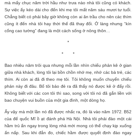
mà mấy chục năm trời hầu như trưa nào nhà tôi cũng có khách.
Sự việc ấy kéo dài cho đến khi mẹ tôi mất năm sáu mươi tư tuổi.
Chẳng biết có phải bây giờ không còn ai ăn trầu cho nên các thím
cũng ít đến nhà tôi hay thời thế đã thay đổi. Ở làng nhưng “kín
cổng cao tường” đang là một cách sống ở nông thôn…
*
* *
Bao nhiêu năm trôi qua nhưng mỗi lần nhìn chiếu phản kê ở gian
giữa nhà khách, lòng tôi lại bồn chồn nhớ mẹ, nhớ các bà trẻ, các
thím. Ai còn ai đã đi theo mẹ tôi. Tôi không muốn chuyển chiếu
phản này đi đâu. Bố tôi bảo đẻ ra đã thấy nó được kê ở đấy rồi.
Không biết với các con tôi thì sao, song với tôi nó đã gắn liền với
bao chuyện vui buồn của một gia đình, một dòng họ.
Ấy vậy mà một lần nó đã được nhấc ra, đó là vào năm 1972. B52
của đế quốc Mĩ ồ ạt đánh phá Hà Nội. Nhà tôi phải đào một cái
hầm trủ ẩn ngay trong lòng nhà mới mong có thể chạy kịp xuống
ẩn nấp. Sau khi đắn đo, chiếc hầm được quyết định đào ngay