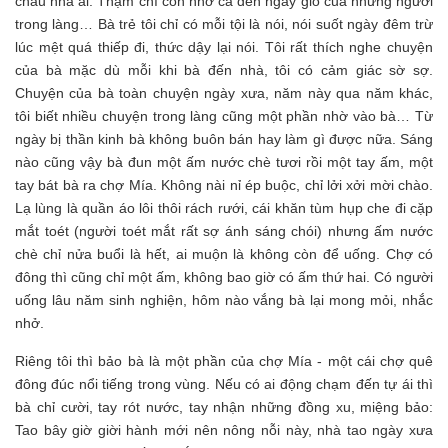
cháu nhà ai. Thậm chí còn nhớ cả đến ngày giỗ của những người
trong làng… Bà trẻ tôi chỉ có mỗi tội là nói, nói suốt ngày đêm trừ
lúc mệt quá thiếp đi, thức dậy lại nói. Tôi rất thích nghe chuyện
của bà mặc dù mỗi khi bà đến nhà, tôi có cảm giác sờ sợ.
Chuyện của bà toàn chuyện ngày xưa, năm này qua năm khác,
tôi biết nhiều chuyện trong làng cũng một phần nhờ vào bà… Từ
ngày bị thần kinh bà không buôn bán hay làm gì được nữa. Sáng
nào cũng vậy bà đun một ấm nước chè tươi rồi một tay ấm, một
tay bát bà ra chợ Mía. Không nài nỉ ép buộc, chỉ lởi xởi mời chào.
Lạ lùng là quần áo lôi thôi rách rưới, cái khăn tùm hụp che đi cặp
mắt toét (người toét mắt rất sợ ánh sáng chói) nhưng ấm nước
chè chỉ nửa buổi là hết, ai muộn là không còn để uống. Chợ có
đông thì cũng chỉ một ấm, không bao giờ có ấm thứ hai. Có người
uống lâu năm sinh nghiện, hôm nào vắng bà lại mong mỏi, nhắc
nhở.
Riêng tôi thì bảo bà là một phần của chợ Mía - một cái chợ quê
đông đúc nổi tiếng trong vùng. Nếu có ai động chạm đến tự ái thì
bà chỉ cười, tay rót nước, tay nhận những đồng xu, miệng bảo:
Tao bây giờ giời hành mới nên nông nỗi này, nhà tao ngày xưa