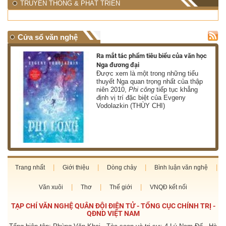
TRUYỀN THÔNG & PHÁT TRIỂN
Cửa sổ văn nghệ
nh
Ra mắt tác phẩm tiêu biểu của văn học
Nga đương đại
g
Được xem là một trong những tiểu
thuyết Nga quan trọng nhất của thập
niên 2010,
Phi công
tiếp tục khẳng
định vị trí đặc biệt của Evgeny
Vodolazkin (THÙY CHI)
Trang nhất
Giới thiệu
Dòng chảy
Bình luận văn nghệ
Văn xuôi
Thơ
Thế giới
VNQĐ kết nối
TẠP CHÍ VĂN NGHỆ QUÂN ĐỘI ĐIỆN TỬ - TỔNG CỤC CHÍNH TRỊ -
QĐND VIỆT NAM