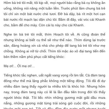
Hôm bà trẻ tôi mất, tôi kịp về, mọi người bảo rằng bà cụ không ăn
uống, không nói năng một tuần liền. Trước phút lâm chung bà trẻ
tôi chỉ xin một bát nước chè tươi. Đỡ bà dậy, bà rít một hơi cạn
bát nước rồi mạch lạc dặn chú tôi: Bầm đi đây, vải vóc cái Khanh
cho, bầm để cho mày. Còn cái lọ này cho cái Khanh.
Nghe tin bà trẻ tôi mất, thím Hoạch tôi về. Ai cũng đoán thế
nhưng không ai biết cụ thể sẽ như thế nào. Thím dừng lại trước
sân, đàng hoàng xin cả nhà cho phép để tang bà trẻ tôi như mẹ
chồng. Không ai nỡ từ chối. Thím tôi mặc áo xô đại tang tiến đến
bên thềm nằm phủ phục cất tiếng khóc:
Mẹ ơi!... Ới mẹ ơi!...
Tiếng khóc tắc nghẹn, uất ngất vang vọng rồi lịm tắt. Cả đám tang
đông như thế mà lặng phắc không một tiếng động. Tôi đã đi dự
nhiều đám tang thấy người ta nhiều khi là khóc hờ. Nhưng hôm
nay, trong đám tang này có lẽ là lần đầu tiên trong đời tôi thấy
người khóc thật. Tôi liếc nhìn những gương mặt giãi dầu mưa
nắng, những gương mặt từng trải sóng gió cuộc đời, rồi những
khuôn mặt non trẻ. Tất cả đều đầm đìa nước mắt nhưng tuyệt