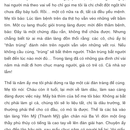
hai người mà theo vai vế họ chỉ gọi mẹ tôi là chị chết đột ngột khi
chưa đầy bảy tuổi. Rồi… một cô nữa ra đi, tất cả đều yểu mệnh.
Mẹ tôi bảo: Lúc lâm bệnh trên da thịt họ vằn vèo những vết bầm
tím. Một cụ lang thuốc giỏi trong làng được mời đến thăm bệnh,
bảo: Đây là một chứng đậu rắn, không thể chữa được. Nhưng
chẳng biết từ ai mà dân làng đồn thổi rằng: các cô, chú ấy bị
“thần trùng” đánh nên trên người vằn vện những vết roi. Nếu
không cầu cúng, “trùng” sẽ bắt thêm người. Thần trùng bắt người
biết đến lúc nào mới đủ… Trong làng đã có những gia đình chỉ vài
năm mà mất đi hơn chục mạng người, già có trẻ có. Cả nhà sợ
lắm!
Thế là năm ấy mẹ tôi phải đứng ra lập một cái đàn tràng để cúng.
Mẹ tôi nói: Cháu còn ít tuổi, lại mới về làm dâu, làm sao cáng
đáng được việc này. Mấy bà thím của bố mẹ tôi bảo: Không ai bắt
chị phải làm gì cả, chúng tôi sẽ lo liệu tất, chị là dâu trưởng, lẽ
thường phải thế cho có đầu, có mỏ là được. Thế là các bà vào
tận làng Yên Mỹ (Thanh Mỹ) gần chân núi Ba Vì đón một ông
thầy phù thủy có tiếng là cao tay về lên đàn giải hạn. Chuyện ấy
cho đến tận bây giờ, sau mấy chục năm có người kể lại: Voi giấy,