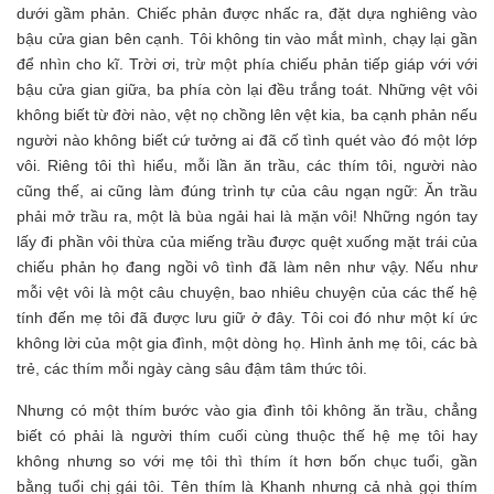
dưới gầm phản. Chiếc phản được nhấc ra, đặt dựa nghiêng vào
bậu cửa gian bên cạnh. Tôi không tin vào mắt mình, chạy lại gần
để nhìn cho kĩ. Trời ơi, trừ một phía chiếu phản tiếp giáp với với
bậu cửa gian giữa, ba phía còn lại đều trắng toát. Những vệt vôi
không biết từ đời nào, vệt nọ chồng lên vệt kia, ba cạnh phản nếu
người nào không biết cứ tưởng ai đã cố tình quét vào đó một lớp
vôi. Riêng tôi thì hiểu, mỗi lần ăn trầu, các thím tôi, người nào
cũng thế, ai cũng làm đúng trình tự của câu ngạn ngữ: Ăn trầu
phải mở trầu ra, một là bùa ngải hai là mặn vôi! Những ngón tay
lấy đi phần vôi thừa của miếng trầu được quệt xuống mặt trái của
chiếu phản họ đang ngồi vô tình đã làm nên như vậy. Nếu như
mỗi vệt vôi là một câu chuyện, bao nhiêu chuyện của các thế hệ
tính đến mẹ tôi đã được lưu giữ ở đây. Tôi coi đó như một kí ức
không lời của một gia đình, một dòng họ. Hình ảnh mẹ tôi, các bà
trẻ, các thím mỗi ngày càng sâu đậm tâm thức tôi.
Nhưng có một thím bước vào gia đình tôi không ăn trầu, chẳng
biết có phải là người thím cuối cùng thuộc thế hệ mẹ tôi hay
không nhưng so với mẹ tôi thì thím ít hơn bốn chục tuổi, gần
bằng tuổi chị gái tôi. Tên thím là Khanh nhưng cả nhà gọi thím