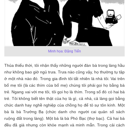
Minh họa: Đặng Tiến
Thủa thiếu thời, tôi nhận thấy những người đàn bà trong làng hầu
như không bao giờ ngủ trưa. Trưa nào cũng vậy, họ thường tụ tập
ở một nhà nào đó. Trong gia đình tôi tất nhiên là nhà tôi. Vai trên
bố mẹ tôi (là các thím của bố mẹ) chúng tôi phải gọi họ bằng bà
trẻ. Ngang vai với mẹ tôi, tôi gọi họ là thím. Trong số đó có hai bà
trẻ. Tôi không biết tên thật của họ là gì, cả nhà, cả làng gọi bằng
chức danh hay nghề nghiệp của chồng họ để tỏ sự tôn kính. Một
bà là bà Trưởng Bạ (chức danh cho người cai quản sổ sách
ruộng đất trong làng). Một bà là bà Phó Bạc (thợ bạc). Cả hai bà
đều đã già nhưng còn khỏe mạnh và minh mẫn. Trong cải cách