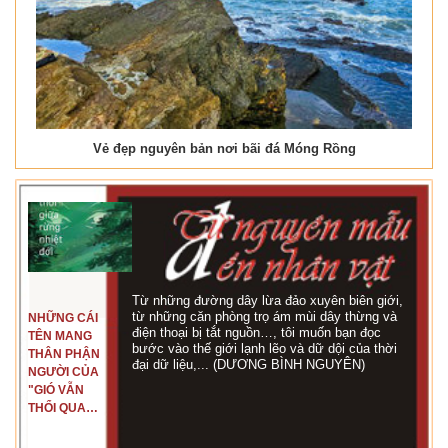
Vẻ đẹp nguyên bản nơi bãi đá Móng Rồng
Từ những đường dây lừa đảo xuyên biên giới,
từ những căn phòng trọ ám mùi dây thừng và
NHỮNG CÁI
điện thoại bị tắt nguồn…, tôi muốn bạn đọc
TÊN MANG
bước vào thế giới lạnh lẽo và dữ dội của thời
THÂN PHẬN
đại dữ liệu,... (DƯƠNG BÌNH NGUYÊN)
NGƯỜI CỦA
"GIÓ VẪN
THỔI QUA
RỪNG
NHIỆT ĐỚI"