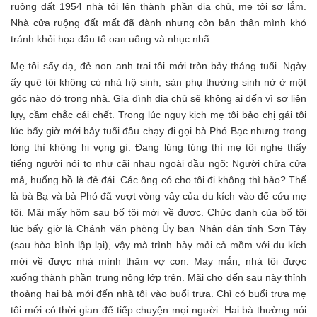
ruộng đất 1954 nhà tôi lên thành phần địa chủ, mẹ tôi sợ lắm.
Nhà cửa ruộng đất mất đã đành nhưng còn bản thân mình khó
tránh khỏi họa đấu tố oan uổng và nhục nhã.
Mẹ tôi sẩy dạ, đẻ non anh trai tôi mới tròn bảy tháng tuổi. Ngày
ấy quê tôi không có nhà hộ sinh, sản phụ thường sinh nở ở một
góc nào đó trong nhà. Gia đình địa chủ sẽ không ai đến vì sợ liên
lụy, cầm chắc cái chết. Trong lúc nguy kịch mẹ tôi bảo chị gái tôi
lúc bấy giờ mới bảy tuổi đầu chạy đi gọi bà Phó Bạc nhưng trong
lòng thì không hi vọng gì. Đang lúng túng thì mẹ tôi nghe thấy
tiếng người nói to như cãi nhau ngoài đầu ngõ: Người chửa cửa
mả, huống hồ là đẻ đái. Các ông có cho tôi đi không thì bảo? Thế
là bà Bạ và bà Phó đã vượt vòng vây của du kích vào để cứu mẹ
tôi. Mãi mấy hôm sau bố tôi mới về được. Chức danh của bố tôi
lúc bấy giờ là Chánh văn phòng Ủy ban Nhân dân tỉnh Sơn Tây
(sau hòa bình lập lại), vậy mà trình bày mỏi cả mồm với du kích
mới về được nhà mình thăm vợ con. May mắn, nhà tôi được
xuống thành phần trung nông lớp trên. Mãi cho đến sau này thỉnh
thoảng hai bà mới đến nhà tôi vào buổi trưa. Chỉ có buổi trưa mẹ
tôi mới có thời gian để tiếp chuyện mọi người. Hai bà thường nói