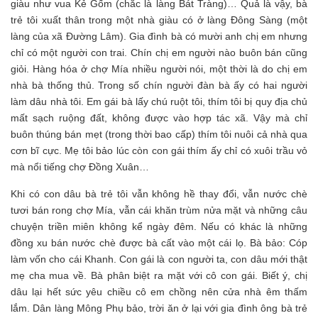
giàu như vua Kẻ Gốm (chắc là làng Bát Tràng)… Quả là vậy, bà
trẻ tôi xuất thân trong một nhà giàu có ở làng Đông Sàng (một
làng của xã Đường Lâm). Gia đình bà có mười anh chị em nhưng
chỉ có một người con trai. Chín chị em người nào buôn bán cũng
giỏi. Hàng hóa ở chợ Mía nhiều người nói, một thời là do chị em
nhà bà thống thủ. Trong số chín người đàn bà ấy có hai người
làm dâu nhà tôi. Em gái bà lấy chú ruột tôi, thím tôi bị quy địa chủ
mất sạch ruộng đất, không được vào hợp tác xã. Vậy mà chỉ
buôn thúng bán mẹt (trong thời bao cấp) thím tôi nuôi cả nhà qua
cơn bĩ cực. Mẹ tôi bảo lúc còn con gái thím ấy chỉ có xuôi trầu vỏ
mà nổi tiếng chợ Đồng Xuân…
Khi có con dâu bà trẻ tôi vẫn không hề thay đổi, vẫn nước chè
tươi bán rong chợ Mía, vẫn cái khăn trùm nửa mặt và những câu
chuyện triền miên không kể ngày đêm. Nếu có khác là những
đồng xu bán nước chè được bà cất vào một cái lọ. Bà bảo: Cóp
làm vốn cho cái Khanh. Con gái là con người ta, con dâu mới thật
mẹ cha mua về. Bà phân biệt ra mặt với cô con gái. Biết ý, chị
dâu lại hết sức yêu chiều cô em chồng nên cửa nhà êm thấm
lắm. Dân làng Mông Phụ bảo, trời ăn ở lại với gia đình ông bà trẻ