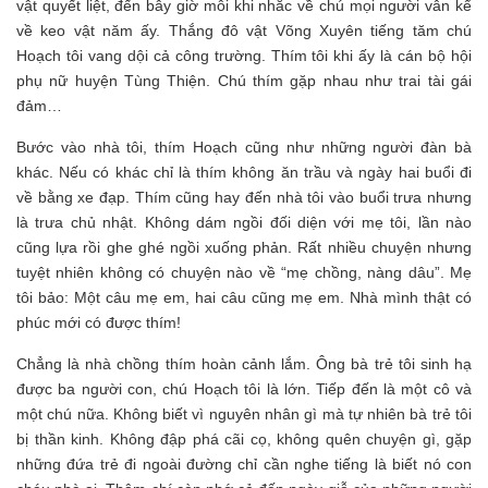
vật quyết liệt, đến bây giờ mỗi khi nhắc về chú mọi người vẫn kể
về keo vật năm ấy. Thắng đô vật Võng Xuyên tiếng tăm chú
Hoạch tôi vang dội cả công trường. Thím tôi khi ấy là cán bộ hội
phụ nữ huyện Tùng Thiện. Chú thím gặp nhau như trai tài gái
đảm…
Bước vào nhà tôi, thím Hoạch cũng như những người đàn bà
khác. Nếu có khác chỉ là thím không ăn trầu và ngày hai buổi đi
về bằng xe đạp. Thím cũng hay đến nhà tôi vào buổi trưa nhưng
là trưa chủ nhật. Không dám ngồi đối diện với mẹ tôi, lần nào
cũng lựa rồi ghe ghé ngồi xuống phản. Rất nhiều chuyện nhưng
tuyệt nhiên không có chuyện nào về “mẹ chồng, nàng dâu”. Mẹ
tôi bảo: Một câu mẹ em, hai câu cũng mẹ em. Nhà mình thật có
phúc mới có được thím!
Chẳng là nhà chồng thím hoàn cảnh lắm. Ông bà trẻ tôi sinh hạ
được ba người con, chú Hoạch tôi là lớn. Tiếp đến là một cô và
một chú nữa. Không biết vì nguyên nhân gì mà tự nhiên bà trẻ tôi
bị thần kinh. Không đập phá cãi cọ, không quên chuyện gì, gặp
những đứa trẻ đi ngoài đường chỉ cần nghe tiếng là biết nó con