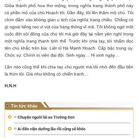
Giữa thành phố hoa thơ mộng, trong nghĩa trang thành phố này
có phần mộ của chú Hoạch tôi. Gần đây, tôi lên thăm mộ chú. Tôi
chìm đắm vào không gian u tịch của nghĩa trang chiều. Chẳng có
gì ngoài tiếng reo vi vút của hàng thông vĩ mã. Tôi không ngờ một
cuộc đời sôi động của chú tôi mà giờ đây lại nằm yên nghỉ trong
một nghĩa trang thanh tịnh thế. Trước khi chia tay, tôi nhẩm đọc
tên chú khắc trên bia: Liệt sĩ Hà Mạnh Hoạch. Cấp bậc trung úy.
Chức vụ: Chính trị viên đại đội. Sinh ngày… Hi sinh ngày…
Lần nào cũng thế khi chia tay chú người mà tôi nhớ đến đầu tiên
là thím tôi. Giá như không có chiến tranh...
H.N.H
Tin tức khác
Chuyện người lái xe Trường Sơn
Ai đến viện dưỡng lão rồi cũng sẽ khóc