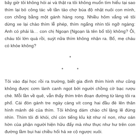
bây giờ tôi không hỏi ai và thật ra tôi không muốn tìm hiểu tại sao
thím lại bỏ công tác về tần tảo chợ búa độ nhật nuôi con mình,
con chồng bằng một gánh hàng rong. Nhiều hôm vắng vẻ tôi
dừng xe lại chào thím lễ phép, thím ngẩng nhìn tôi ngỡ ngàng:
Anh có phải là… con chị Ngoạn (Ngoạn là tên bố tôi) không? Ôi,
cháu tôi lớn quá rồi, suýt nữa thím không nhận ra. Bố, mẹ cháu
có khỏe không?
*
* *
Tôi vào đại học rồi ra trường, biết gia đình thím hình như cũng
không được cơm lành canh ngọt bởi người chồng cờ bạc rượu
chè. Mỗi lần về quê, vẫn thấy thím trên đoạn đường từ làng tôi ra
phố. Cái đòn gánh tre ngày càng vít cong hai đầu đè lên thân
hình mảnh dẻ của thím. Tôi không dám chào chỉ lặng lẽ đứng
nhìn. Thím tôi đi khỏi, chỉ còn tiếng kĩu kịt như nỉ non, như oán
hờn của phận người hiện hữu đấy mà như thực như hư trên con
đường lầm bụi hai chiều hối hả xe cộ ngược xuôi.