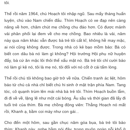
tôi.
Thế rồi năm 1964, chú Hoạch tôi nhập ngũ. Sau mấy tháng huấn
luyện, chú vào Nam chiến đấu. Thím Hoạch có xe đạp nên càng
năng về hơn, chăm chút mẹ chồng chu đáo hơn. Có được mảnh
vải phân phối lại đem về cho mẹ chồng. Bao nhiêu là vải, năm
này qua năm khác vẫn được bà trẻ tôi cất kĩ, không hề may mặc,
ai nói cũng không được. Trong nhà có kẻ bạo mồm bảo: Bà có
biết con dâu bà nó làm gì không? Hội trưởng Hội phụ nữ huyện
đấy, bà cứ ăn mặc lôi thôi thế xấu mặt nó. Bà trẻ tôi chỉ cười bảo
nó làm gì kệ nó, tôi là mẹ nó, tôi đối với nó cốt ở cái tấm lòng.
Thế rồi chú tôi không bao giờ trở về nữa. Chiến tranh ác liệt, hôm
báo tử chú cả nhà chỉ biết chú hi sinh ở mặt trận phía Nam. Tang
tóc, cô quạnh trùm lên mái nhà bà trẻ tôi. Thím Hoạch buồn lắm,
đi đi về về, lặng lẽ như một cái bóng. Âu sầu và thời gian đã lấy đi
tuổi trẻ của thím. Bà mẹ chồng động viên: Thằng Hoạch nó mất
rồi, Khanh ạ, bầm coi mày như con gái...
Cho đến một hôm, sau gần chục năm góa bụa, bà trẻ tôi bảo
thím: Khanh này, nghe bầm nói đây, trong muôn ngàn nỗi khổ ở