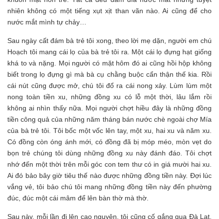
nhiên không có một tiếng xụt xịt than vãn nào. Ai cũng để cho
nước mắt mình tự chảy…
Sau ngày cất đám bà trẻ tôi xong, theo lời mẹ dặn, người em chú
Hoạch tôi mang cái lọ của bà trẻ tôi ra. Một cái lọ đựng hạt giống
khá to và nặng. Mọi người có mặt hôm đó ai cũng hồi hộp không
biết trong lọ đựng gì mà bà cụ chằng buộc cẩn thận thế kia. Rồi
cái nút cũng được mở, chú tôi đổ ra cái nong xảy. Lùm lùm một
nong toàn tiền xu, những đồng xu có lỗ một thời, lâu lắm rồi
không ai nhìn thấy nữa. Mọi người chợt hiều đây là những đồng
tiền công quả của những năm tháng bán nước chè ngoài chợ Mía
của bà trẻ tôi. Tôi bốc một vốc lên tay, một xu, hai xu và năm xu.
Có đồng còn óng ánh mới, có đồng đã bị móp méo, mòn vẹt do
bọn trẻ chúng tôi dùng những đồng xu này đánh đáo. Tôi chợt
nhớ đến một thời trên mỗi góc con tem thư có in giá mười hai xu.
Ai đó bảo bây giờ tiêu thế nào được những đồng tiền này. Đợi lúc
vắng vẻ, tôi bảo chú tôi mang những đồng tiền này đến phường
đúc, đúc một cái mâm để lên bàn thờ mà thờ.
Sau này, mỗi lần đi lên cao nguyên, tôi cũng cố gắng qua Đà Lạt.