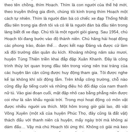
theo tên chồng, thím Hoạch. Thím là con người của thế hệ mới,
theo truyền thống gia đình, chúng tôi kính trọng thím Hoạch một
cách tự nhiên. Thím là người đàn bà có chiếc xe đạp Thống Nhất
đầu tiên trong gia đình tôi và có lẽ là người đàn bà đầu tiên trong
làng biết đi xe đạp. Chú tôi là một người giỏi giang. Sau 1954, chú
Hoạch tôi đang bước vào độ thành niên. Chú hăng hái hoạt động
các phong trào, đoàn thể… được kết nạp Đảng và được cử làm
xã đội trưởng dân quân du kích. Khoảng những năm sáu mươi,
huyện Tùng Thiện triền khai đắp đập Xuân Khanh. Đây là công
trình thủy lợi quan trọng đầu tiên trong vùng nên trai tráng của
các huyện lân cận cũng được huy động tham gia. Tôi được nghe
kể lại không khí sôi động lắm. Trên khắp công trường, chỗ nào
cũng đầy ắp tiếng cười và những điệu hò đối đáp của nam thanh
nữ tú. Vào giai đoạn cuối, mặt đập nhô cao bằng phẳng nên được
coi như là sân khấu ngoài trời. Trong mọi hoạt động có môn vật
được nhiều người ưa thích. Một hôm trong giờ giải lao, đô vật
Võng Xuyên (một xã của huyện Phúc Thọ, đây cũng là đất vật)
thách đấu với thanh niên cả huyện, mấy ngày trời mà không ai
dám đấu… Vậy mà chú Hoạch tôi ứng thí. Không có giải mà keo