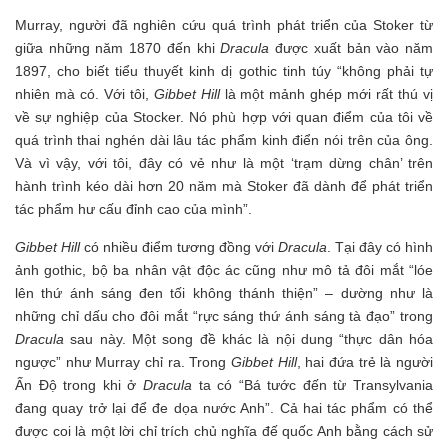
Murray, người đã nghiên cứu quá trình phát triển của Stoker từ
giữa những năm 1870 đến khi
Dracula
được xuất bản vào năm
1897, cho biết tiểu thuyết kinh dị gothic tinh túy “không phải tự
nhiên mà có. Với tôi,
Gibbet Hill
là một mảnh ghép mới rất thú vị
về sự nghiệp của Stocker. Nó phù hợp với quan điểm của tôi về
quá trình thai nghén dài lâu tác phẩm kinh điển nói trên của ông.
Và vì vậy, với tôi, đây có vẻ như là một ‘trạm dừng chân’ trên
hành trình kéo dài hơn 20 năm mà Stoker đã dành để phát triển
tác phẩm hư cấu đỉnh cao của mình”.
Gibbet Hill
có nhiều điểm tương đồng với
Dracula
. Tại đây có hình
ảnh gothic, bộ ba nhân vật độc ác cũng như mô tả đôi mắt “lóe
lên thứ ánh sáng đen tối không thánh thiện” – dường như là
những chỉ dấu cho đôi mắt “rực sáng thứ ánh sáng tà đạo” trong
Dracula
sau này. Một song đề khác là nội dung “thực dân hóa
ngược” như Murray chỉ ra. Trong
Gibbet Hill
, hai đứa trẻ là người
Ấn Độ trong khi ở
Dracula
ta có “Bá tước đến từ Transylvania
đang quay trở lại để đe dọa nước Anh”. Cả hai tác phẩm có thể
được coi là một lời chỉ trích chủ nghĩa đế quốc Anh bằng cách sử