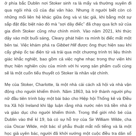
ở phía bắc Dublin nơi Stoker sinh ra là mấy và thường xuyên đi
qua ngôi nhà cũ của đại văn hào. Nhưng ít người biết còn có
những mối liên hệ khác giữa ông và vị tác giả, khi bằng một sự
sắp đặt đặc biệt nào đó mà “sợi dây điếc” đã chạy qua lịch sử của
gia đình Stoker cũng như chính mình. Vào năm 2021, khi thức
dậy vào một buổi sáng, Cleary phát hiện ra mình bị điếc mất một
bên tai. Việc khám phá ra
Gibbet Hill
được ông thực hiện sau khi
cấy ghép ốc tai điện tử và trải qua một chương trình trị liệu thính
giác khắc nghiệt, bao gồm cả việc nghe nhạc trong thư viện khi
thực hiện nghiên cứu của mình với hi vọng sản phẩm cuối cùng
sẽ là một cuốn tiểu thuyết có Stoker là nhân vật chính.
Mẹ của Stoker, Charlotte, là một nhà cải cách xã hội và nhà vận
động cho người khiếm thính. Năm 1863, bà trở thành người phụ
nữ đầu tiên trình bày một bài báo cho Hiệp hội Thống kê và Điều
tra Xã hội Ireland khi lập luận rằng nhà nước nên trả tiền nhà ở
và giáo dục cho người khiếm thính. Trong thế giới nhỏ bé của
Dublin vào thế kỉ 19, bà có sự hỗ trợ của Sir William Wilde, cha
của Oscar Wilde, một bác sĩ phẫu thuật mắt nổi tiếng và là một
học giả uyên bác, người đã khởi xướng một cuộc điều tra dân số