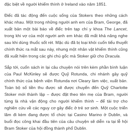
đặc biệt về người khiếm thính ở Ireland vào năm 1851.
Điếc đã tác động đến cuộc sống của Stokers theo những cách
khác nhau. Một trong những người anh em của Bram, George, đã
xuất bản một bài báo về điếc trên tạp chí y khoa
The Lancet
,
trong khi vợ của một người anh em khác đã mất khả năng nghe
sau khi dùng thuốc sốt rét. Mặc dù đã bị loại khỏi cuốn tiểu thuyết
chính thức ra mắt sau này, nhưng một nhân vật khiếm thính cũng
đã xuất hiện trong các ghi chú gốc mà Stoker giữ cho
Dracula.
Sắp tới, cuốn sách in lại câu chuyện nói trên kèm phần bình luận
của Paul McKinley sẽ được Quỹ Rotunda, chi nhánh gây quỹ
chính thức của bệnh viện Rotunda nơi Cleary làm việc, xuất bản.
Toàn bộ số tiền thu được sẽ được chuyển đến Quỹ Charlotte
Stoker mới thành lập – được đặt theo tên mẹ của Bram, người
từng là nhà vận động cho người khiếm thính – để tài trợ cho
nghiên cứu về các nguy cơ gây điếc ở trẻ sơ sinh. Một cuộc triển
lãm đi kèm đang được tổ chức tại Casino Marino ở Dublin, và
buổi đọc công khai đầu tiên của câu chuyện sẽ diễn ra tại lễ hội
Bram Stoker của hội đồng thành phố Dublin.