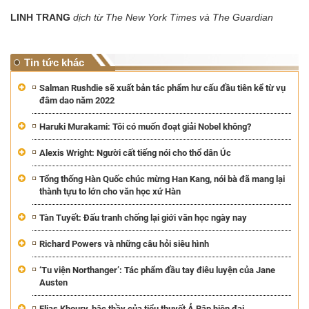
LINH TRANG
dịch từ The New York Times và The Guardian
Tin tức khác
Salman Rushdie sẽ xuất bản tác phẩm hư cấu đầu tiên kể từ vụ
đâm dao năm 2022
Haruki Murakami: Tôi có muốn đoạt giải Nobel không?
Alexis Wright: Người cất tiếng nói cho thổ dân Úc
Tổng thống Hàn Quốc chúc mừng Han Kang, nói bà đã mang lại
thành tựu to lớn cho văn học xứ Hàn
Tàn Tuyết: Đấu tranh chống lại giới văn học ngày nay
Richard Powers và những câu hỏi siêu hình
‘Tu viện Northanger’: Tác phẩm đầu tay điêu luyện của Jane
Austen
Elias Khoury, bậc thầy của tiểu thuyết Ả Rập hiện đại