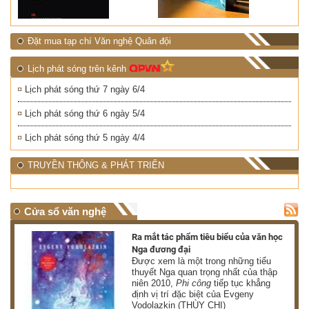
Đặt mua tạp chí Văn nghệ Quân đội
Lịch phát sóng trên kênh
Lịch phát sóng thứ 7 ngày 6/4
Lịch phát sóng thứ 6 ngày 5/4
Lịch phát sóng thứ 5 ngày 4/4
TRUYỀN THÔNG & PHÁT TRIỂN
Cửa sổ văn nghệ
nh
Ra mắt tác phẩm tiêu biểu của văn học
Nga đương đại
g
Được xem là một trong những tiểu
thuyết Nga quan trọng nhất của thập
niên 2010,
Phi công
tiếp tục khẳng
định vị trí đặc biệt của Evgeny
Vodolazkin (THÙY CHI)