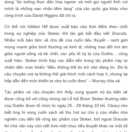
dụng “ảo tưởng thực dân hóa ngược và mời gọi người Anh coi
mình là những nạn nhân tiềm tàng” của các quốc gia khác như
công trình của David Higgins đã chỉ ra.
Có thể nói
Gibbet Hill
được xuất bản vào thời điểm then chốt
trong sự nghiệp của Stoker, khi tác giả bắt đầu viết
Dracula
.
Nhiều mối bận tâm về chủ đề của cuốn tiểu thuyết - ranh giới
mong manh giữa bình thường và kinh dị, những trao đổi mờ ám
giữa người sống và kẻ chết, các yếu tố kỳ lạ của Gothic... cũng
xuất hiện. Stoker trình bày các diễn tiến trong tác phẩm này tự
nhiên đến mức khiến “điều không thể tin trở nên đáng tin. Đó là
câu chuyện mà ta không thể giải thích một cách hợp lí, nhưng lại
hấp dẫn đến mức khiến ta như bị cuốn theo” – Murray chia sẻ.
Tác phẩm và câu chuyện tìm thấy xung quanh nó dự kiến sẽ
được công bố với công chúng tại Lễ hội Bram Stoker thường niên
của Dublin được tổ chức từ ngày 25 - 28 tháng 10 tới. Cleary cho
biết ông hi vọng cuốn sách sẽ thu hút sự chú ý của nhiều nhà
nghiên cứu đến bề rộng tác phẩm của Stoker, bởi ngoài
Dracula
thì nhà văn này còn viết hơn một chục tiểu thuyết khác và một số