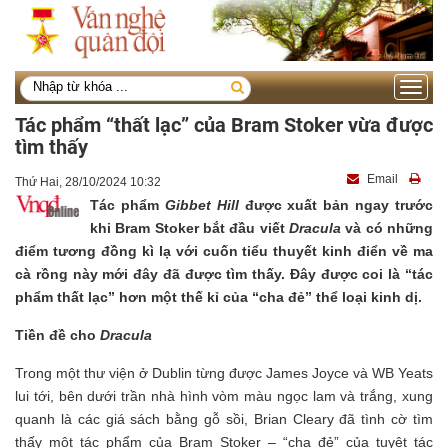
Toggle
navigati
Tác phẩm “thất lạc” của Bram Stoker vừa được
tìm thấy
Email
Thứ Hai, 28/10/2024 10:32
Tác phẩm
Gibbet Hill
được xuất bản ngay trước
khi Bram Stoker bắt đầu viết
Dracula
và có những
điểm tương đồng kì lạ với cuốn tiểu thuyết kinh điển về ma
cà rồng này mới đây đã được tìm thấy. Đây được coi là “tác
phẩm thất lạc” hơn một thế kỉ của “cha đẻ” thể loại kinh dị.
Tiền đề cho
Dracula
Trong một thư viện ở Dublin từng được James Joyce và WB Yeats
lui tới, bên dưới trần nhà hình vòm màu ngọc lam và trắng, xung
quanh là các giá sách bằng gỗ sồi, Brian Cleary đã tình cờ tìm
thấy một tác phẩm của Bram Stoker – “cha đẻ” của tuyệt tác