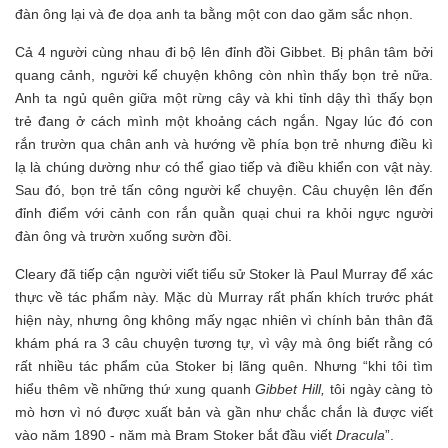
đàn ông lại và đe dọa anh ta bằng một con dao găm sắc nhọn.
Cả 4 người cùng nhau đi bộ lên đỉnh đồi Gibbet. Bị phân tâm bởi
quang cảnh, người kể chuyện không còn nhìn thấy bọn trẻ nữa.
Anh ta ngủ quên giữa một rừng cây và khi tỉnh dậy thì thấy bọn
trẻ đang ở cách mình một khoảng cách ngắn. Ngay lúc đó con
rắn trườn qua chân anh và hướng về phía bọn trẻ nhưng điều kì
lạ là chúng dường như có thể giao tiếp và điều khiển con vật này.
Sau đó, bọn trẻ tấn công người kể chuyện. Câu chuyện lên đến
đỉnh điểm với cảnh con rắn quằn quại chui ra khỏi ngực người
đàn ông và trườn xuống sườn đồi.
Cleary đã tiếp cận người viết tiểu sử Stoker là Paul Murray để xác
thực về tác phẩm này. Mặc dù Murray rất phấn khích trước phát
hiện này, nhưng ông không mấy ngạc nhiên vì chính bản thân đã
khám phá ra 3 câu chuyện tương tự, vì vậy mà ông biết rằng có
rất nhiều tác phẩm của Stoker bị lãng quên. Nhưng “khi tôi tìm
hiểu thêm về những thứ xung quanh
Gibbet Hill
,
tôi ngày càng tò
mò hơn vì nó được xuất bản và gần như chắc chắn là được viết
vào năm 1890 - năm mà Bram Stoker bắt đầu viết
Dracula
”.