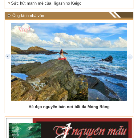
Sức hút mạnh mẽ của Higashino Keigo
Ống kính nhà văn
prev
next
Vẻ đẹp nguyên bản nơi bãi đá Móng Rồng