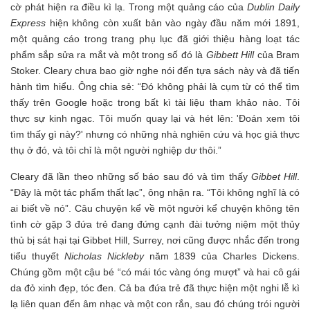
cờ phát hiện ra điều kì lạ. Trong một quảng cáo của
Dublin Daily
Express
hiện không còn xuất bản vào ngày đầu năm mới 1891,
một quảng cáo trong trang phụ lục đã giới thiệu hàng loạt tác
phẩm sắp sửa ra mắt và một trong số đó là
Gibbett Hill
của Bram
Stoker. Cleary chưa bao giờ nghe nói đến tựa sách này và đã tiến
hành tìm hiểu. Ông chia sẻ: “Đó không phải là cụm từ có thể tìm
thấy trên Google hoặc trong bất kì tài liệu tham khảo nào. Tôi
thực sự kinh ngạc. Tôi muốn quay lại và hét lên: 'Đoán xem tôi
tìm thấy gì này?' nhưng có những nhà nghiên cứu và học giả thực
thụ ở đó, và tôi chỉ là một người nghiệp dư thôi.”
Cleary đã lần theo những số báo sau đó và tìm thấy
Gibbet Hill
.
“Đây là một tác phẩm thất lạc”, ông nhận ra. “Tôi không nghĩ là có
ai biết về nó”. Câu chuyện kể về một người kể chuyện không tên
tình cờ gặp 3 đứa trẻ đang đứng cạnh đài tưởng niệm một thủy
thủ bị sát hại tại Gibbet Hill, Surrey, nơi cũng được nhắc đến trong
tiểu thuyết
Nicholas Nickleby
năm 1839 của Charles Dickens.
Chúng gồm một cậu bé “có mái tóc vàng óng mượt” và hai cô gái
da đỏ xinh đẹp, tóc đen. Cả ba đứa trẻ đã thực hiện một nghi lễ kì
lạ liên quan đến âm nhạc và một con rắn, sau đó chúng trói người